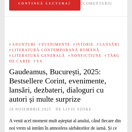
COMENTARIU
CONTINUĂ LECTURA
#
ANUNȚURI
#
EVENIMENTE
#
ISTORIE
#
LANSĂRI
#
LITERATURĂ CONTEMPORANĂ ROMÂNĂ
#
LITERATURĂ GENERALĂ
#
NONFICȚIUNE
#
TÂRG
DE CARTE
#
YA
Gaudeamus, București, 2025:
Bestsellere Corint, evenimente,
lansări, dezbateri, dialoguri cu
autori și multe surprize
28 NOIEMBRIE 2025
DE
LIVIU SZOKE
A venit acel moment mult așteptat al anului, când fiecare din
noi vrem să intrăm în atmosfera sărbătorilor de iarnă. Și ce