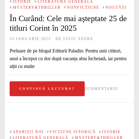
#
ISTORIE
#
LITERATURĂ GENERALĂ
#
MYSTERY&THRILLER
#
NONFICȚIUNE
#
NOUTĂȚI
În Curând: Cele mai așteptate 25 de
titluri Corint în 2025
31 IANUARIE 2025
DE
LIVIU SZOKE
Preluare de pe blogul Editurii Paladin: Pentru unii cititori,
anul a început cu dor după vacanța abia încheiată, iar pentru
alții cu multe
COMENTARIU
CONTINUĂ LECTURA
#
APARIȚII NOI
#
FICȚIUNE ISTORICĂ
#
ISTORIE
#
LITERATURĂ GENERALĂ
#
MYSTERY&THRILLER