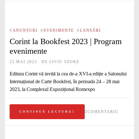
#
ANUNȚURI
#
EVENIMENTE
#
LANSĂRI
Corint la Bookfest 2023 | Program
evenimente
22 MAI 2023
DE
LIVIU SZOKE
Editura Corint vă invită la cea de-a XVI-a ediție a Salonului
Internațional de Carte Bookfest, în perioada 24 – 28 mai
2023, la Complexul Expozițional Romexpo
COMENTARIU
CONTINUĂ LECTURA