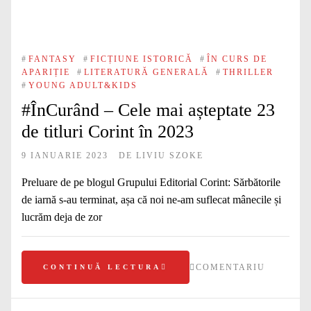
#
FANTASY
#
FICȚIUNE ISTORICĂ
#
ÎN CURS DE
APARIȚIE
#
LITERATURĂ GENERALĂ
#
THRILLER
#
YOUNG ADULT&KIDS
#ÎnCurând – Cele mai așteptate 23
de titluri Corint în 2023
9 IANUARIE 2023
DE
LIVIU SZOKE
Preluare de pe blogul Grupului Editorial Corint: Sărbătorile
de iarnă s-au terminat, așa că noi ne-am suflecat mânecile și
lucrăm deja de zor
COMENTARIU
CONTINUĂ LECTURA