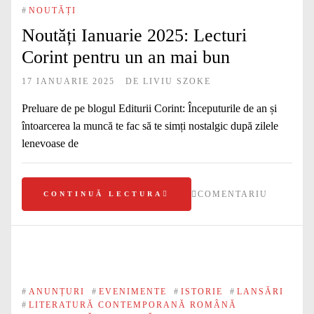
#
NOUTĂȚI
Noutăți Ianuarie 2025: Lecturi
Corint pentru un an mai bun
17 IANUARIE 2025
DE
LIVIU SZOKE
Preluare de pe blogul Editurii Corint: Începuturile de an și
întoarcerea la muncă te fac să te simți nostalgic după zilele
lenevoase de
COMENTARIU
CONTINUĂ LECTURA
#
ANUNȚURI
#
EVENIMENTE
#
ISTORIE
#
LANSĂRI
#
LITERATURĂ CONTEMPORANĂ ROMÂNĂ