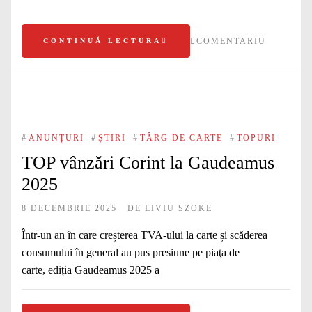
COMENTARIU
CONTINUĂ LECTURA
#
ANUNȚURI
#
ȘTIRI
#
TÂRG DE CARTE
#
TOPURI
TOP vânzări Corint la Gaudeamus
2025
8 DECEMBRIE 2025
DE
LIVIU SZOKE
Într-un an în care creșterea TVA-ului la carte și scăderea
consumului în general au pus presiune pe piaţa de
carte, ediția Gaudeamus 2025 a