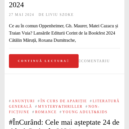
2024
27 MAI 2024
DE
LIVIU SZOKE
Ce au în comun Oppenheimer, Gh. Maurer, Matei Cazacu și
Traian Vuia? Lansările Editurii Corint de la Bookfest 2024
Cătălin Măruță, Roxana Dumitrache,
COMENTARIU
CONTINUĂ LECTURA
#
ANUNȚURI
#
ÎN CURS DE APARIȚIE
#
LITERATURĂ
GENERALĂ
#
MYSTERY&THRILLER
#
NON-
FICȚIUNE
#
ROMANCE
#
YOUNG ADULT&KIDS
#ÎnCurând: Cele mai așteptate 24 de