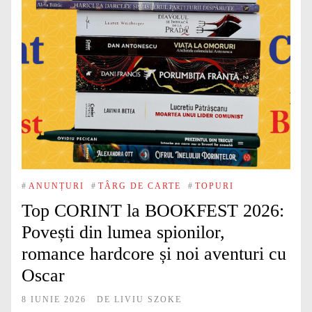
#
ANUNȚURI
#
TÂRG DE CARTE
#
TOPURI
Top CORINT la BOOKFEST 2026:
Povești din lumea spionilor,
romance hardcore și noi aventuri cu
Oscar
8 IUNIE 2026
DE
LIVIU SZOKE