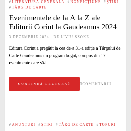
#
LITERATURĂ GENERALĂ
#
NONFICȚIUNE
#
ȘTIRI
#
TÂRG DE CARTE
Evenimentele de la A la Z ale
Editurii Corint la Gaudeamus 2024
3 DECEMBRIE 2024
DE
LIVIU SZOKE
Editura Corint a pregătit la cea de-a 31-a ediție a Târgului de
Carte Gaudeamus un program bogat, compus din 17
evenimente care să-i
COMENTARIU
CONTINUĂ LECTURA
#
ANUNȚURI
#
ȘTIRI
#
TÂRG DE CARTE
#
TOPURI