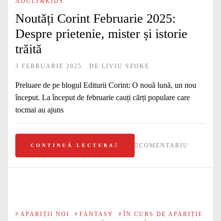
ADULT&KIDS
Noutăți Corint Februarie 2025:
Despre prietenie, mister și istorie
trăită
3 FEBRUARIE 2025
DE
LIVIU SZOKE
Preluare de pe blogul Editurii Corint: O nouă lună, un nou
început. La început de februarie cauți cărți populare care
tocmai au ajuns
COMENTARIU
CONTINUĂ LECTURA
#
APARIȚII NOI
#
FANTASY
#
ÎN CURS DE APARIȚIE