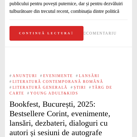
publicului pentru povești puternice, dar și pentru dezvăluiri
tulburătoare din trecutul recent, combinația dintre politică
COMENTARIU
CONTINUĂ LECTURA
#
ANUNȚURI
#
EVENIMENTE
#
LANSĂRI
#
LITERATURĂ CONTEMPORANĂ ROMÂNĂ
#
LITERATURĂ GENERALĂ
#
ȘTIRI
#
TÂRG DE
CARTE
#
YOUNG ADULT&KIDS
Bookfest, București, 2025:
Bestsellere Corint, evenimente,
lansări, dezbateri, dialoguri cu
autori și sesiuni de autografe