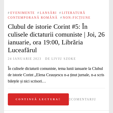
#
EVENIMENTE
#
LANSĂRI
#
LITERATURĂ
CONTEMPORANĂ ROMÂNĂ
#
NON-FICȚIUNE
Clubul de istorie Corint #5: În
culisele dictaturii comuniste | Joi, 26
ianuarie, ora 19:00, Librăria
Luceafărul
24 IANUARIE 2023
DE
LIVIU SZOKE
În culisele dictaturii comuniste, tema lunii ianuarie la Clubul
de istorie Corint „Elena Ceaușescu n-a ținut jurnale, n-a scris
bilețele și nici scrisori…
COMENTARIU
CONTINUĂ LECTURA