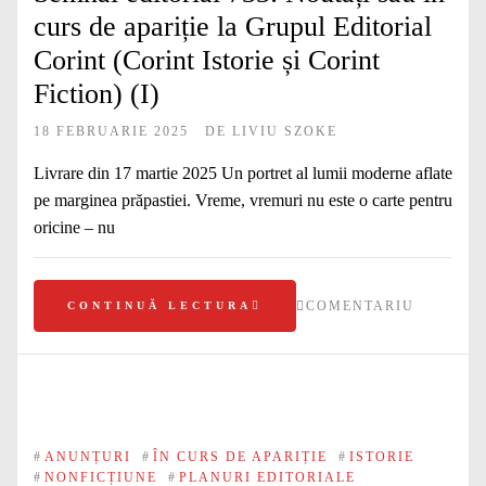
curs de apariție la Grupul Editorial
Corint (Corint Istorie și Corint
Fiction) (I)
18 FEBRUARIE 2025
DE
LIVIU SZOKE
Livrare din 17 martie 2025 Un portret al lumii moderne aflate
pe marginea prăpastiei. Vreme, vremuri nu este o carte pentru
oricine – nu
COMENTARIU
CONTINUĂ LECTURA
#
ANUNȚURI
#
ÎN CURS DE APARIȚIE
#
ISTORIE
#
NONFICȚIUNE
#
PLANURI EDITORIALE