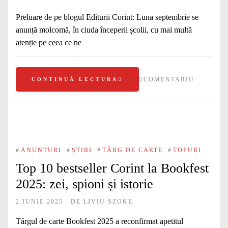
Preluare de pe blogul Editurii Corint: Luna septembrie se
anunță molcomă, în ciuda începerii școlii, cu mai multă
atenție pe ceea ce ne
COMENTARIU
CONTINUĂ LECTURA
#
ANUNȚURI
#
ȘTIRI
#
TÂRG DE CARTE
#
TOPURI
Top 10 bestseller Corint la Bookfest
2025: zei, spioni și istorie
2 IUNIE 2025
DE
LIVIU SZOKE
Târgul de carte Bookfest 2025 a reconfirmat apetitul