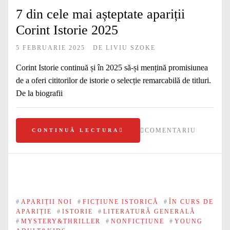
7 din cele mai așteptate apariții
Corint Istorie 2025
5 FEBRUARIE 2025
DE
LIVIU SZOKE
Corint Istorie continuă și în 2025 să-și mențină promisiunea
de a oferi cititorilor de istorie o selecție remarcabilă de titluri.
De la biografii
COMENTARIU
CONTINUĂ LECTURA
#
APARIȚII NOI
#
FICȚIUNE ISTORICĂ
#
ÎN CURS DE
APARIȚIE
#
ISTORIE
#
LITERATURĂ GENERALĂ
#
MYSTERY&THRILLER
#
NONFICȚIUNE
#
YOUNG