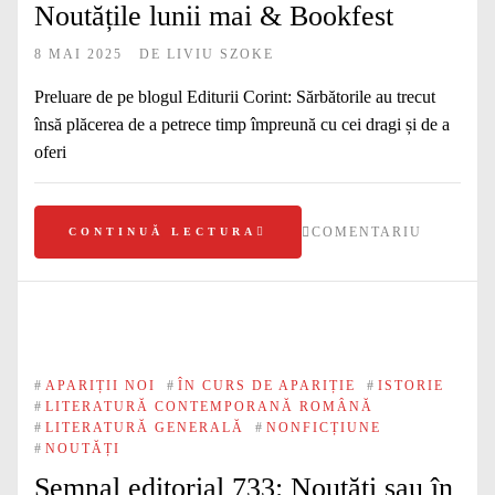
Noutățile lunii mai & Bookfest
8 MAI 2025
DE
LIVIU SZOKE
Preluare de pe blogul Editurii Corint: Sărbătorile au trecut
însă plăcerea de a petrece timp împreună cu cei dragi și de a
oferi
COMENTARIU
CONTINUĂ LECTURA
#
APARIȚII NOI
#
ÎN CURS DE APARIȚIE
#
ISTORIE
#
LITERATURĂ CONTEMPORANĂ ROMÂNĂ
#
LITERATURĂ GENERALĂ
#
NONFICȚIUNE
#
NOUTĂȚI
Semnal editorial 733: Noutăți sau în