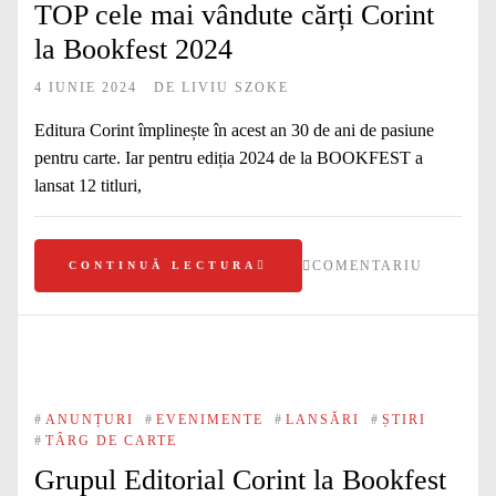
TOP cele mai vândute cărți Corint
la Bookfest 2024
4 IUNIE 2024
DE
LIVIU SZOKE
Editura Corint împlinește în acest an 30 de ani de pasiune
pentru carte. Iar pentru ediția 2024 de la BOOKFEST a
lansat 12 titluri,
COMENTARIU
CONTINUĂ LECTURA
#
ANUNȚURI
#
EVENIMENTE
#
LANSĂRI
#
ȘTIRI
#
TÂRG DE CARTE
Grupul Editorial Corint la Bookfest