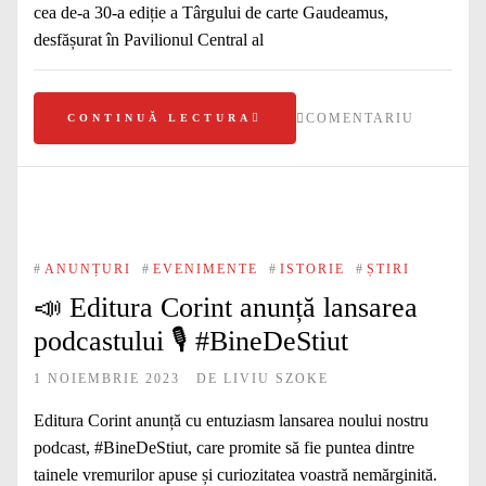
cea de-a 30-a ediție a Târgului de carte Gaudeamus,
desfășurat în Pavilionul Central al
COMENTARIU
CONTINUĂ LECTURA
#
ANUNȚURI
#
EVENIMENTE
#
ISTORIE
#
ȘTIRI
📣 Editura Corint anunță lansarea
podcastului 🎙️ #BineDeStiut
1 NOIEMBRIE 2023
DE
LIVIU SZOKE
Editura Corint anunță cu entuziasm lansarea noului nostru
podcast, #BineDeStiut, care promite să fie puntea dintre
tainele vremurilor apuse și curiozitatea voastră nemărginită.