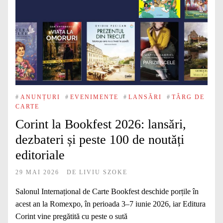
#
ANUNȚURI
#
EVENIMENTE
#
LANSĂRI
#
TÂRG DE
CARTE
Corint la Bookfest 2026: lansări,
dezbateri și peste 100 de noutăți
editoriale
29 MAI 2026
DE
LIVIU SZOKE
Salonul Internațional de Carte Bookfest deschide porțile în
acest an la Romexpo, în perioada 3–7 iunie 2026, iar Editura
Corint vine pregătită cu peste o sută