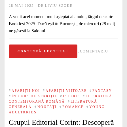
28 MAI 2025
DE
LIVIU SZOKE
A venit acel moment mult așteptat al anului, târgul de carte
Bookfest 2025. Dacă ești în București, de miercuri (28 mai)
ne găsești la Salonul
COMENTARIU
CONTINUĂ LECTURA
#
APARIȚII NOI
#
APARIȚII VIITOARE
#
FANTASY
#
ÎN CURS DE APARIȚIE
#
ISTORIE
#
LITERATURĂ
CONTEMPORANĂ ROMÂNĂ
#
LITERATURĂ
GENERALĂ
#
NOUTĂȚI
#
ROMANCE
#
YOUNG
ADULT&KIDS
Grupul Editorial Corint: Descoperă