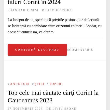
titluri Corint în 2024
5 IANUARIE 2024
DE
LIVIU SZOKE
La început de an, sperăm că privirile pasionaților de lectură
se îndreaptă cu nerăbdare către orizontul editorial. Aşadar, cu
deosebit entuziasm, vă oferim
COMENTARIU
CONTINUĂ LECTURA
#
ANUNȚURI
#
ȘTIRI
#
TOPURI
Top cele mai căutate cărţi Corint la
Gaudeamus 2023
27 NOIEMBRIE 2023
DE
LIVIU SZOKE