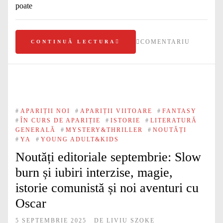
poate
COMENTARIU
CONTINUĂ LECTURA
#
APARIȚII NOI
#
APARIȚII VIITOARE
#
FANTASY
#
ÎN CURS DE APARIȚIE
#
ISTORIE
#
LITERATURĂ
GENERALĂ
#
MYSTERY&THRILLER
#
NOUTĂȚI
#
YA
#
YOUNG ADULT&KIDS
Noutăți editoriale septembrie: Slow
burn și iubiri interzise, magie,
istorie comunistă și noi aventuri cu
Oscar
5 SEPTEMBRIE 2025
DE
LIVIU SZOKE