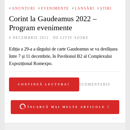
#
ANUNȚURI
#
EVENIMENTE
#
LANSĂRI
#
ȘTIRI
Corint la Gaudeamus 2022 –
Program evenimente
6 DECEMBRIE 2022
DE
LIVIU SZOKE
Ediția a 29-a a târgului de carte Gaudeamus se va desfășura
între 7 și 11 decembrie, în Pavilionul B2 al Complexului
Expozițional Romexpo.
COMENTARIU
CONTINUĂ LECTURA
ÎNCARCĂ MAI MULTE ARTICOLE