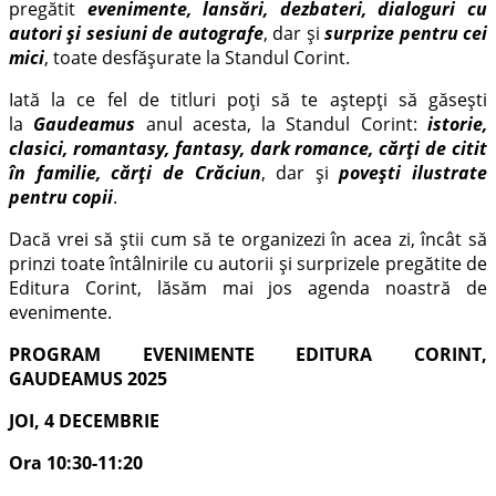
pregătit
evenimente, lansări, dezbateri, dialoguri cu
autori și sesiuni de autografe
, dar și
surprize pentru cei
mici
, toate desfășurate la Standul Corint.
Iată la ce fel de titluri poți să te aștepți să găsești
la
Gaudeamus
anul acesta, la Standul Corint:
istorie,
clasici, romantasy, fantasy, dark romance, cărți de citit
în familie, cărți de Crăciun
, dar și
povești ilustrate
pentru copii
.
Dacă vrei să știi cum să te organizezi în acea zi, încât să
prinzi toate întâlnirile cu autorii și surprizele pregătite de
Editura Corint, lăsăm mai jos agenda noastră de
evenimente.
PROGRAM EVENIMENTE EDITURA CORINT,
GAUDEAMUS 2025
JOI, 4 DECEMBRIE
Ora 10:30-11:20