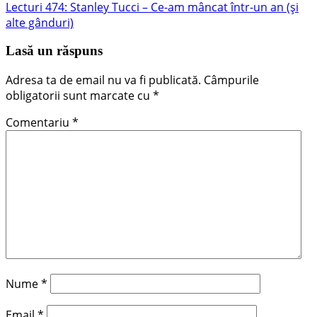
Articolul
Lecturi 474: Stanley Tucci – Ce-am mâncat într-un an (și
articole
următor:
alte gânduri)
Lasă un răspuns
Adresa ta de email nu va fi publicată.
Câmpurile
obligatorii sunt marcate cu
*
Comentariu
*
Nume
*
Email
*