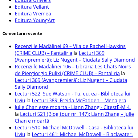
Editura Vellant
Editura Vremea
Editura YoungArt
Comentarii recente
Recenziile Mădălinei 69 – Vila de Rachel Hawkins
(CRIME CLUB) – Fantaliria
la
Lecturi 369
(Avanpremieră): Liz Nugent – Ciudata Sally Diamond
Recenziile Mădălinei 106 – Librăria Les Chats Noirs
de Piergiorgio Pulixi (CRIME CLUB) – Fantaliria
la
Lecturi 369 (Avanpremieră): Liz Nugent – Ciudata
Sally Diamond
Lecturi 522: Sue Watson - Tu, eu, ea - Biblioteca lui
Liviu
la
Lecturi 389: Freida McFadden – Menajera
Julie Chan este moarta - Liann Zhang - CitestE-MI-L
la
Lecturi 521 (Blog tour nr. 147): Liann Zhang – Julie
Chan e moartă
Lecturi 510: Michael McDowell - Casa - Biblioteca lui
Liviu
la
Lecturi 461: Michael McDowell – Blackwater.