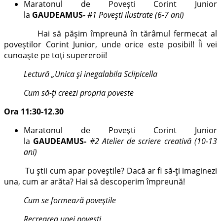
Maratonul de Povești Corint Junior
la
GAUDEAMUS-
#1 Povești ilustrate (6-7 ani)
Hai să pășim împreună în tărâmul fermecat al
poveștilor Corint Junior, unde orice este posibil! Îi vei
cunoaște pe toți supereroii!
Lectură „Unica și inegalabila Sclipicella
Cum să-ți creezi propria poveste
Ora 11:30-12.30
Maratonul de Povești Corint Junior
la
GAUDEAMUS-
#2 Atelier de scriere creativă (10-13
ani)
Tu știi cum apar poveștile? Dacă ar fi să-ți imaginezi
una, cum ar arăta? Hai să descoperim împreună!
Cum se formează poveștile
Recrearea unei povești