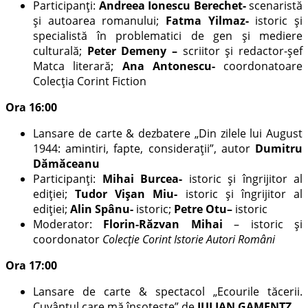
Participanți:
Andreea Ionescu Berechet-
scenaristă
și autoarea romanului;
Fatma Yilmaz-
istoric și
specialistă în problematici de gen și mediere
culturală;
Peter Demeny –
scriitor și redactor-șef
Matca literară;
Ana Antonescu-
coordonatoare
Colecția Corint Fiction
Ora 16:00
Lansare de carte & dezbatere „Din zilele lui August
1944: amintiri, fapte, considerații”, autor
Dumitru
Dămăceanu
Participanți:
Mihai Burcea-
istoric și îngrijitor al
ediției;
Tudor Vișan Miu-
istoric și îngrijitor al
ediției;
Alin Spânu-
istoric;
Petre Otu
–
istoric
Moderator:
Florin-Răzvan Mihai
– istoric și
coordonator
Colecție Corint Istorie Autori Români
Ora 17:00
Lansare de carte & spectacol „Ecourile tăcerii.
Cuvântul care mă însoțește” de
JULIAN GAMENTZ