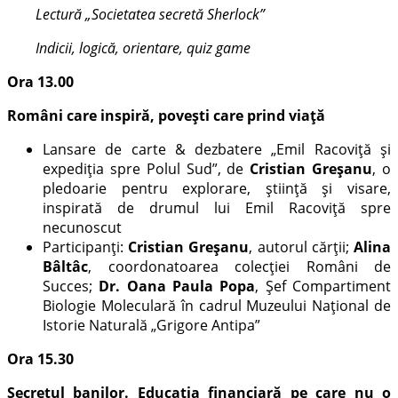
Lectură „Societatea secretă Sherlock”
Indicii, logică, orientare, quiz game
Ora 13.00
Români care inspiră, povești care prind viață
Lansare de carte & dezbatere „Emil Racoviță și
expediția spre Polul Sud”, de
Cristian Greșanu
, o
pledoarie pentru explorare, știință și visare,
inspirată de drumul lui Emil Racoviță spre
necunoscut
Participanți:
Cristian Greșanu
, autorul cărții;
Alina
Bâltâc
, coordonatoarea colecției Români de
Succes;
Dr. Oana Paula Popa
, Șef Compartiment
Biologie Moleculară în cadrul Muzeului Național de
Istorie Naturală „Grigore Antipa”
Ora 15.30
Secretul banilor. Educația financiară pe care nu o