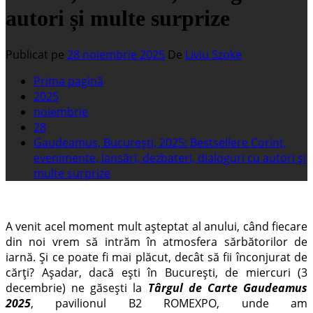
autori și multe surprize
Publicat pe
28 noiembrie 2025
De
Liviu Szoke
Prima pagină
2025
noiembrie
28
Gaudeamus, București, 2025: Bestsellere Corint,
evenimente, lansări, dezbateri, dialoguri cu autori și
multe surprize
A venit acel moment mult așteptat al anului, când fiecare
din noi vrem să intrăm în atmosfera sărbătorilor de
iarnă. Și ce poate fi mai plăcut, decât să fii înconjurat de
cărți? Așadar, dacă ești în București, de miercuri (3
decembrie) ne găsești la
Târgul de Carte Gaudeamus
2025
, pavilionul B2 ROMEXPO, unde am