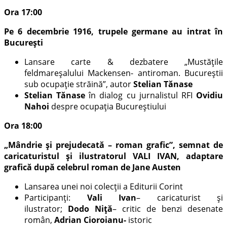
Ora 17:00
Pe 6 decembrie 1916, trupele germane au intrat în
București
Lansare carte & dezbatere „Mustățile
feldmareșalului Mackensen- antiroman. Bucureștii
sub ocupație străină”, autor
Stelian Tănase
Stelian Tănase
în dialog cu jurnalistul RFI
Ovidiu
Nahoi
despre ocupația Bucureștiului
Ora 18:00
„Mândrie și prejudecată – roman grafic”, semnat de
caricaturistul și ilustratorul VALI IVAN, adaptare
grafică după celebrul roman de Jane Austen
Lansarea unei noi colecții a Editurii Corint
Participanți:
Vali Ivan
– caricaturist și
ilustrator;
Dodo Niță
– critic de benzi desenate
român,
Adrian Cioroianu-
istoric