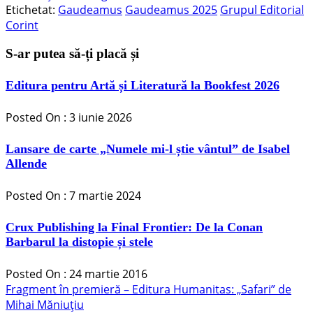
Etichetat:
Gaudeamus
Gaudeamus 2025
Grupul Editorial
Corint
S-ar putea să-ți placă și
Editura pentru Artă și Literatură la Bookfest 2026
Posted On : 3 iunie 2026
Lansare de carte „Numele mi-l știe vântul” de Isabel
Allende
Posted On : 7 martie 2024
Crux Publishing la Final Frontier: De la Conan
Barbarul la distopie și stele
Posted On : 24 martie 2016
Navigare
Articolul
Fragment în premieră – Editura Humanitas: „Safari” de
anterior:
Mihai Măniuțiu
în