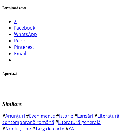
Partajează asta:
X
Facebook
WhatsApp
Reddit
Pinterest
Email
Apreciază:
Similare
#
Anunțuri
#
Evenimente
#
Istorie
#
Lansări
#
Literatură
contemporană română
#
Literatură generală
#
Nonficțiune
#
Târg de carte
#
YA