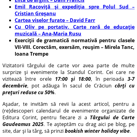
Emil Racoviță și expediția spre Polul Sud –
Cristian Greșanu
Cartea viselor furate – David Farr
Cu Oliv pe portativ. Carte rară de educație
muzicală – Ana-Maria Rusu
Exerciții de gramatică normativă pentru clasele
VII-VIII. Corectăm, exersăm, reușim – Mirela Tanc,
Ioana Trempe
Vizitatorii târgului de carte vor avea parte de multe
surprize și evenimente la Standul Corint. Cei care ne
vizitează între orele
17:00 și 18:00
, în perioada
3-7
decembrie
, pot adăuga în sacul de Crăciun
cărți cu
prețuri reduse cu 50%
.
Așadar, te invităm să revii la acest articol, pentru a
(re)descoperi calendarul de evenimente organizate de
Editura Corint, pentru fiecare zi a
Târgului de Carte
Gaudeamus 2025
. Te așteptăm cu drag aici pe blog, pe
site, dar și la târg, să prinzi
bookish winter holiday vibe
.