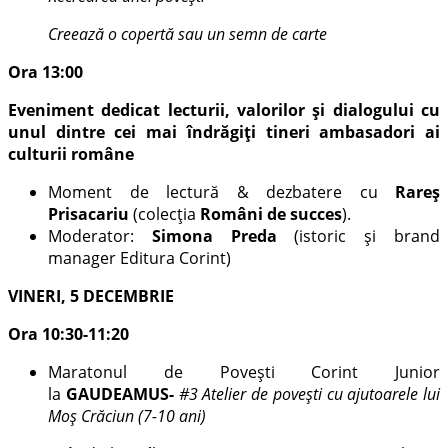
Creează o copertă sau un semn de carte
Ora 13:00
Eveniment dedicat lecturii, valorilor și dialogului cu
unul dintre cei mai îndrăgiți tineri ambasadori ai
culturii române
Moment de lectură & dezbatere cu
Rareș
Prisacariu
(colecția
Români de succes
).
Moderator:
Simona Preda
(istoric și brand
manager Editura Corint)
VINERI, 5 DECEMBRIE
Ora 10:30-11:20
Maratonul de Povești Corint Junior
la
GAUDEAMUS-
#3 Atelier de povești cu ajutoarele lui
Moș Crăciun (7-10 ani)