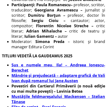
Participanți:
Paula Romanescu–
profesor, scriitor,
traducător;
Georgiana Avramescu –
jurnalist și
scriitor;
Dumitru Borțun –
profesor, doctor în
filosofie;
Sergiu Cioiu –
cantautor; actor,
compozitor;
Florentin Nicolae Streche –
critic
literar;
Adrian Mihalache –
critic de teatru și
literar;
Iulian Gamentz –
autor
Moderator:
Simona Preda
– istoric și brand
manager Editura Corint
TITLURI VEDETĂ LA GAUDEAMUS 2025
Sus e numele meu, Ila! – Andreea Ionescu-
Berechet
Mândrie și prejudecată – adaptare grafică de Vali
Ivan după romanul lui Jane Austen
Povestiri din Cartierul Primăverii (o nouă ediție
cu mai multe povești) – Lavinia Betea
Mustățile feldmareșalului Mackensen – Stelian
Tănase
Elita de argint – Dani Francis