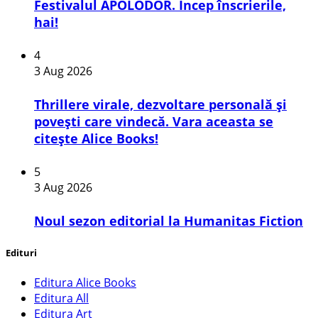
Festivalul APOLODOR. Încep înscrierile,
hai!
4
3 Aug 2026
Thrillere virale, dezvoltare personală și
povești care vindecă. Vara aceasta se
citește Alice Books!
5
3 Aug 2026
​Noul sezon editorial la Humanitas Fiction
Edituri
Editura Alice Books
Editura All
Editura Art