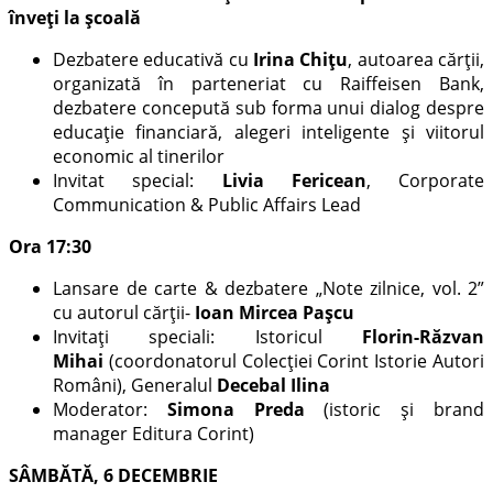
înveți la școală
Dezbatere educativă cu
Irina Chițu
, autoarea cărții,
organizată în parteneriat cu Raiffeisen Bank,
dezbatere concepută sub forma unui dialog despre
educație financiară, alegeri inteligente și viitorul
economic al tinerilor
Invitat special:
Livia Fericean
, Corporate
Communication & Public Affairs Lead
Ora 17:30
Lansare de carte & dezbatere „Note zilnice, vol. 2”
cu autorul cărții-
Ioan Mircea Pașcu
Invitați speciali: Istoricul
Florin-Răzvan
Mihai
(coordonatorul Colecției Corint Istorie Autori
Români), Generalul
Decebal Ilina
Moderator:
Simona Preda
(istoric și brand
manager Editura Corint)
SÂMBĂTĂ, 6 DECEMBRIE