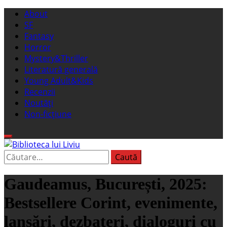
Sari
Meniu
About
la
principal
SF
conținut
Fantasy
Horror
Mystery&Thriller
Literatură generală
Young Adult&Kids
Recenzii
Noutăți
Non-ficțiune
Caută
Biblioteca lui Liviu
Fostul blog FanSF
după:
Gaudeamus, București, 2025:
Bestsellere Corint, evenimente,
lansări, dezbateri, dialoguri cu