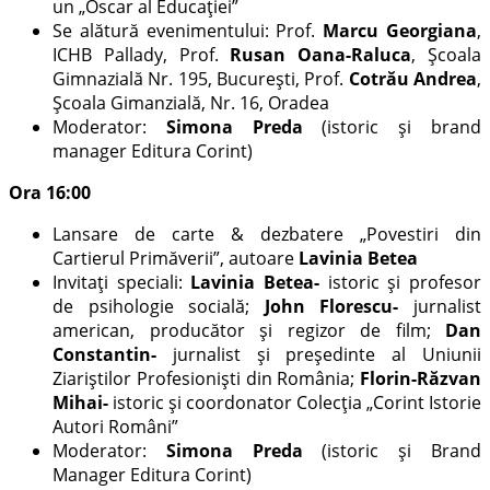
un „Oscar al Educaţiei”
Se alătură evenimentului: Prof.
Marcu Georgiana
,
ICHB Pallady, Prof.
Rusan Oana-Raluca
, Școala
Gimnazială Nr. 195, București, Prof.
Cotrău Andrea
,
Școala Gimanzială, Nr. 16, Oradea
Moderator:
Simona Preda
(istoric și brand
manager Editura Corint)
Ora 16:00
Lansare de carte & dezbatere „Povestiri din
Cartierul Primăverii”, autoare
Lavinia Betea
Invitați speciali:
Lavinia Betea-
istoric și profesor
de psihologie socială;
John Florescu-
jurnalist
american, producător și regizor de film;
Dan
Constantin-
jurnalist și președinte al Uniunii
Ziariștilor Profesioniști din România;
Florin-Răzvan
Mihai-
istoric și coordonator Colecția „Corint Istorie
Autori Români”
Moderator:
Simona Preda
(istoric și Brand
Manager Editura Corint)