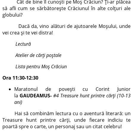
Cât de bine îl cunoști pe Moș Crăciun? Ți-ar plăcea
să afli cum se sărbătorește Crăciunul în alte colțuri ale
globului?
Dacă da, vino alături de ajutoarele Moșului, unde
vei crea și te vei distra!
Lectură
Atelier de cărți poștale
Lista pentru Moș Crăciun
Ora 11:30-12:30
Maratonul de povești cu Corint Junior
la
GAUDEAMUS-
#4 Treasure hunt printre cărți (10-13
ani)
Hai să combinăm lectura cu o aventură literară: un
Treasure hunt printre cărți, unde fiecare indiciu te
poartă spre o carte, un personaj sau un citat celebru!