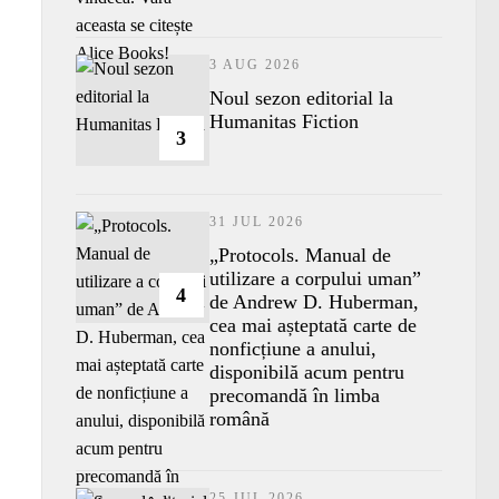
3 AUG 2026
​Noul sezon editorial la
Humanitas Fiction
3
31 JUL 2026
„Protocols. Manual de
utilizare a corpului uman”
4
de Andrew D. Huberman,
cea mai așteptată carte de
nonficțiune a anului,
disponibilă acum pentru
precomandă în limba
română
25 JUL 2026