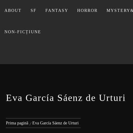
Sari
la
ABOUT
SF
FANTASY
HORROR
MYSTERY&
conținut
NON-FICȚIUNE
BIBLI
Eva García Sáenz de Urturi
Prima pagină
Eva García Sáenz de Urturi