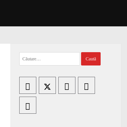
Caută
după: