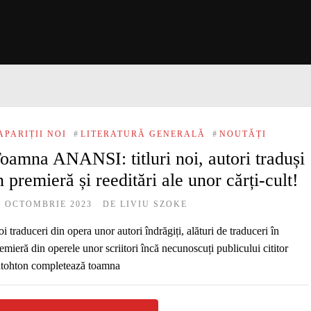
APARIȚII NOI
#
LITERATURĂ GENERALĂ
#
NOUTĂȚI
oamna ANANSI: titluri noi, autori traduși
n premieră și reeditări ale unor cărți-cult!
6 OCTOMBRIE 2023
DE
LIVIU SZOKE
i traduceri din opera unor autori îndrăgiți, alături de traduceri în
emieră din operele unor scriitori încă necunoscuți publicului cititor
tohton completează toamna