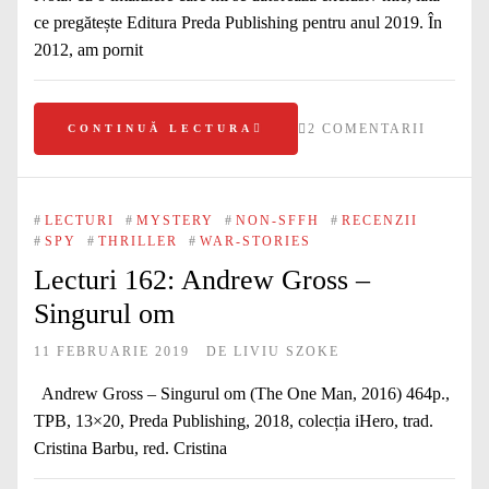
ce pregătește Editura Preda Publishing pentru anul 2019. În
2012, am pornit
2 COMENTARII
CONTINUĂ LECTURA
#
LECTURI
#
MYSTERY
#
NON-SFFH
#
RECENZII
#
SPY
#
THRILLER
#
WAR-STORIES
Lecturi 162: Andrew Gross –
Singurul om
11 FEBRUARIE 2019
DE
LIVIU SZOKE
Andrew Gross – Singurul om (The One Man, 2016) 464p.,
TPB, 13×20, Preda Publishing, 2018, colecția iHero, trad.
Cristina Barbu, red. Cristina