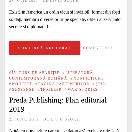
28 IULIE 2021
DE
LIVIU SZOKE
Există în America un ordin tăcut și invizibil, format din foști
soldați, membrii diverselor trupe speciale, ofițeri ai serviciilor
secrete și diplomați. În
COMENTARIU
CONTINUĂ LECTURA
#
ÎN CURS DE APARIȚIE
#
LITERATURĂ
CONTEMPORANĂ ROMÂNĂ
#
NONFICȚIUNE
#
NOUTATE
#
PAGINA PARTENERILOR
#
ȘTIRI
#
SUSPENSE
#
THRILLER
#
WAR-STORIES
Preda Publishing: Plan editorial
2019
25 IUNIE 2019
DE
LIVIU SZOKE
Notă: cu o întârziere care mi se datorează exclusiv mie, iată