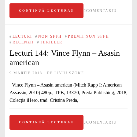
COMENTARIU
CONTINUĂ LECTURA
#
LECTURI
#
NON-SFFH
#
PREMII NON-SFFH
#
RECENZII
#
THRILLER
Lecturi 144: Vince Flynn – Asasin
american
9 MARTIE 2018
DE
LIVIU SZOKE
Vince Flynn – Asasin american (Mitch Rapp I: American
Assassin, 2010) 480p., TPB, 13×20, Preda Publishing, 2018,
Colecția iHero, trad. Cristina Preda,
COMENTARIU
CONTINUĂ LECTURA