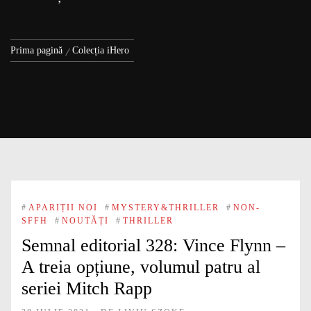
Prima pagină
Colecția iHero
#
APARIȚII NOI
#
MYSTERY&THRILLER
#
NON-
SFFH
#
NOUTĂȚI
#
THRILLER
Semnal editorial 328: Vince Flynn –
A treia opțiune, volumul patru al
seriei Mitch Rapp