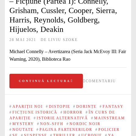
– Ficțiune (Partea I): Connelly,
Grisham, Cussler, Cooper, Sierra,
Harris, Reynolds, Goldberg,
Hijuelos, Deakin
28 MAI 2021
DE
LIVIU SZOKE
Michael Connelly – Avertizarea (Seria Jack McEvoy III: Fair
Warning, 2020), Biblioteca Rao
COMENTARIU
CONTINUĂ LECTURA
#
APARIȚII NOI
#
DISTOPIE
#
DORINȚE
#
FANTASY
#
FICȚIUNE ISTORICĂ
#
HORROR
#
ÎN CURS DE
APARIȚIE
#
ISTORIE ALTERNATIVĂ
#
MAINSTREAM
#
MYSTERY
#
NON-SFFH
#
NORDIC NOIR
#
NOUTATE
#
PAGINA PARTENERILOR
#
POLICIER
#
SF
#
SUSPENSE
#
THRILLER
#
UCRONIE
#
YA