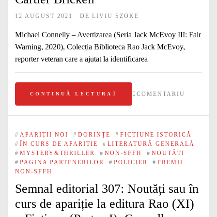
12 AUGUST 2021
DE
LIVIU SZOKE
Michael Connelly – Avertizarea (Seria Jack McEvoy III: Fair
Warning, 2020), Colecția Biblioteca Rao Jack McEvoy,
reporter veteran care a ajutat la identificarea
COMENTARIU
CONTINUĂ LECTURA
#
APARIȚII NOI
#
DORINȚE
#
FICȚIUNE ISTORICĂ
#
ÎN CURS DE APARIȚIE
#
LITERATURĂ GENERALĂ
#
MYSTERY&THRILLER
#
NON-SFFH
#
NOUTĂȚI
#
PAGINA PARTENERILOR
#
POLICIER
#
PREMII
NON-SFFH
Semnal editorial 307: Noutăți sau în
curs de apariție la editura Rao (XI)