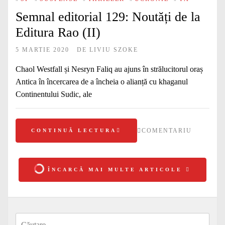
Semnal editorial 129: Noutăți de la
Editura Rao (II)
5 MARTIE 2020
DE
LIVIU SZOKE
Chaol Westfall și Nesryn Faliq au ajuns în strălucitorul oraș
Antica în încercarea de a încheia o alianță cu khaganul
Continentului Sudic, ale
COMENTARIU
CONTINUĂ LECTURA
ÎNCARCĂ MAI MULTE ARTICOLE
Caută