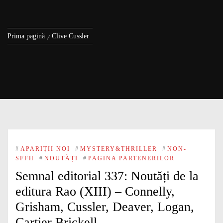
Prima pagină
Clive Cussler
#
APARIȚII NOI
#
MYSTERY&THRILLER
#
NON-
SFFH
#
NOUTĂȚI
#
PAGINA PARTENERILOR
Semnal editorial 337: Noutăți de la
editura Rao (XIII) – Connelly,
Grisham, Cussler, Deaver, Logan,
Cartier Brickell