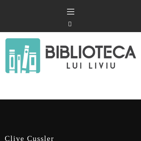
Sari
Meniu
la
principal
conținut
BIBLIOTECA LUI
FOSTUL BLOG FANSF
LIVIU
Clive Cussler