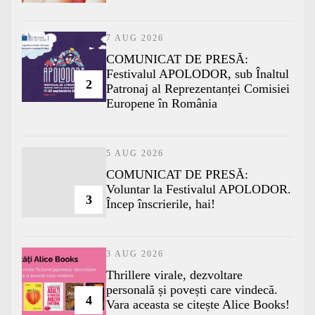
7 AUG 2026
COMUNICAT DE PRESĂ:
Festivalul APOLODOR, sub Înaltul
2
Patronaj al Reprezentanței Comisiei
Europene în România
5 AUG 2026
COMUNICAT DE PRESĂ:
Voluntar la Festivalul APOLODOR.
3
Încep înscrierile, hai!
3 AUG 2026
Thrillere virale, dezvoltare
personală și povești care vindecă.
4
Vara aceasta se citește Alice Books!