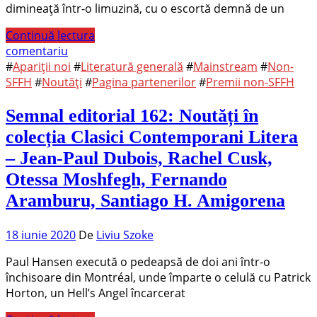
dimineață într-o limuzină, cu o escortă demnă de un
Continuă lectura
comentariu
#
Apariții noi
#
Literatură generală
#
Mainstream
#
Non-
SFFH
#
Noutăți
#
Pagina partenerilor
#
Premii non-SFFH
Semnal editorial 162: Noutăți în
colecția Clasici Contemporani Litera
– Jean-Paul Dubois, Rachel Cusk,
Otessa Moshfegh, Fernando
Aramburu, Santiago H. Amigorena
18 iunie 2020
De
Liviu Szoke
Paul Hansen execută o pedeapsă de doi ani într-o
închisoare din Montréal, unde împarte o celulă cu Patrick
Horton, un Hell’s Angel încarcerat