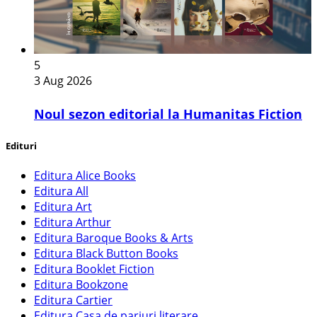
5
3 Aug 2026
​Noul sezon editorial la Humanitas Fiction
Edituri
Editura Alice Books
Editura All
Editura Art
Editura Arthur
Editura Baroque Books & Arts
Editura Black Button Books
Editura Booklet Fiction
Editura Bookzone
Editura Cartier
Editura Casa de pariuri literare