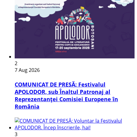
2
7 Aug 2026
COMUNICAT DE PRESĂ: Festivalul
APOLODOR, sub Înaltul Patronaj al
Reprezentanței Comisiei Europene în
România
3