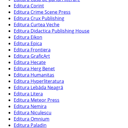
Editura Corint
Editura Crime Scene Press
Editura Crux Publishing
Editura Curtea Veche
Editura Didactica Publishing House
Editura Eikon
Editura Epica
Editura Frontiera
Editura GraficArt
Editura Hecate
Editura Herg Benet
Editura Humanitas
Editura Hyperliteratura
Editura Lebăda Neagră
Editura Litera
Editura Meteor Press
Editura Nemira
Editura Niculescu
Editura Omnium
Editura Paladin