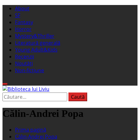
Sari
Meniu
About
la
principal
SF
conținut
Fantasy
Horror
Mystery&Thriller
Literatură generală
Young Adult&Kids
Recenzii
Noutăți
Non-ficțiune
Caută
Biblioteca lui Liviu
Fostul blog FanSF
după:
Călin-Andrei Popa
Prima pagină
Călin-Andrei Popa