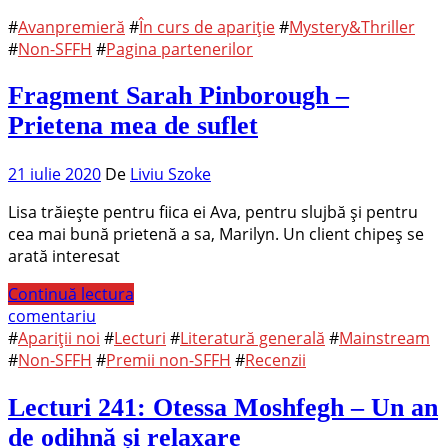
#
Avanpremieră
#
În curs de apariție
#
Mystery&Thriller
#
Non-SFFH
#
Pagina partenerilor
Fragment Sarah Pinborough –
Prietena mea de suflet
21 iulie 2020
De
Liviu Szoke
Lisa trăiește pentru fiica ei Ava, pentru slujbă și pentru
cea mai bună prietenă a sa, Marilyn. Un client chipeș se
arată interesat
Continuă lectura
comentariu
#
Apariții noi
#
Lecturi
#
Literatură generală
#
Mainstream
#
Non-SFFH
#
Premii non-SFFH
#
Recenzii
Lecturi 241: Otessa Moshfegh – Un an
de odihnă și relaxare