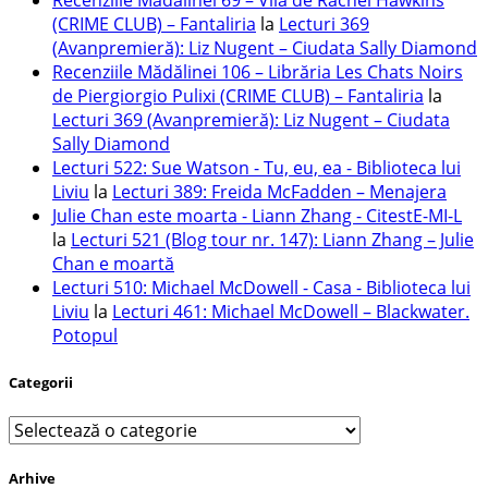
Recenziile Mădălinei 69 – Vila de Rachel Hawkins
(CRIME CLUB) – Fantaliria
la
Lecturi 369
(Avanpremieră): Liz Nugent – Ciudata Sally Diamond
Recenziile Mădălinei 106 – Librăria Les Chats Noirs
de Piergiorgio Pulixi (CRIME CLUB) – Fantaliria
la
Lecturi 369 (Avanpremieră): Liz Nugent – Ciudata
Sally Diamond
Lecturi 522: Sue Watson - Tu, eu, ea - Biblioteca lui
Liviu
la
Lecturi 389: Freida McFadden – Menajera
Julie Chan este moarta - Liann Zhang - CitestE-MI-L
la
Lecturi 521 (Blog tour nr. 147): Liann Zhang – Julie
Chan e moartă
Lecturi 510: Michael McDowell - Casa - Biblioteca lui
Liviu
la
Lecturi 461: Michael McDowell – Blackwater.
Potopul
Categorii
Categorii
Arhive