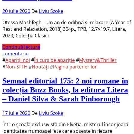
20 iulie 2020
De
Liviu Szoke
Otessa Moshfegh – Un an de odihnă și relaxare (A Year of
Rest and Relaxation, 2018) 304p., TPB, 12.7×19.7, Litera,
2020, Colecția Clasici
Continuă lectura
comentariu
#
Apariții noi
#
În curs de apariție
#
Mystery&Thriller
#
Non-SFFH
#
Noutăți
#
Pagina partenerilor
Semnal editorial 175: 2 noi romane în
colecția Buzz Books, la editura Litera
– Daniel Silva & Sarah Pinborough
17 iulie 2020
De
Liviu Szoke
Într-o școală exclusivistă din Elveția, misterul înconjoară
identitatea frumoasei fete care sosește în fiecare