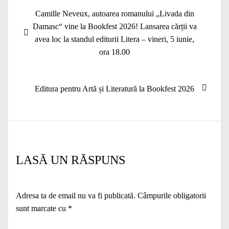
Navigare
Articolul
Camille Neveux, autoarea romanului „Livada din
în
anterior:
Damasc“ vine la Bookfest 2026! Lansarea cărții va
articole
avea loc la standul editurii Litera – vineri, 5 iunie,
ora 18.00
Articolul
Editura pentru Artă și Literatură la Bookfest 2026
următor:
LASĂ UN RĂSPUNS
Adresa ta de email nu va fi publicată.
Câmpurile obligatorii
sunt marcate cu
*