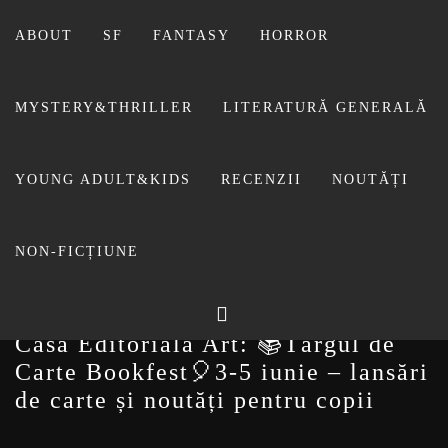
Sari
la
ABOUT
SF
FANTASY
HORROR
conținut
MYSTERY&THRILLER
LITERATURĂ GENERALĂ
BIBLIOTECA LUI
YOUNG ADULT&KIDS
RECENZII
NOUTĂȚI
FOSTUL BLOG FANSF
LIVIU
NON-FICȚIUNE
Casa Editorială Art: 📚Târgul de
Carte Bookfest🎈3-5 iunie – lansări
de carte și noutăți pentru copii