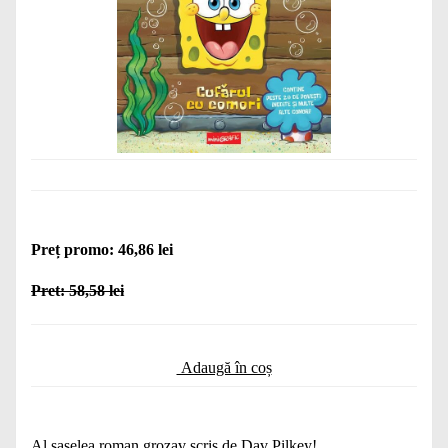
Preț promo: 46,86 lei
Pret: 58,58 lei
Adaugă în coș
Al șaselea roman grozav scris de Dav Pilkey!