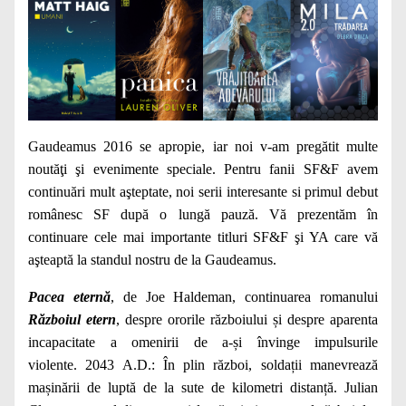
Gaudeamus 2016 se apropie, iar noi v-am pregătit multe
noutăţi şi evenimente speciale. Pentru fanii SF&F avem
continuări mult aşteptate, noi serii interesante si primul debut
românesc SF după o lungă pauză. Vă prezentăm în
continuare cele mai importante titluri SF&F şi YA care vă
aşteaptă la standul nostru de la Gaudeamus.
Pacea eternă
, de Joe Haldeman, continuarea romanului
Războiul etern
, despre ororile războiului și despre aparenta
incapacitate a omenirii de a-și învinge impulsurile
violente. 2043 A.D.: În plin război, soldații manevrează
mașinării de luptă de la sute de kilometri distanță. Julian