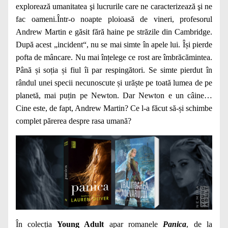
explorează umanitatea şi lucrurile care ne caracterizează şi ne
fac oameni.Într-o noapte ploioasă de vineri, profesorul
Andrew Martin e găsit fără haine pe străzile din Cambridge.
După acest „incident“, nu se mai simte în apele lui. Își pierde
pofta de mâncare. Nu mai înțelege ce rost are îmbrăcămintea.
Până și soția și fiul îi par respingători. Se simte pierdut în
rândul unei specii necunoscute și urăște pe toată lumea de pe
planetă, mai puțin pe Newton. Dar Newton e un câine…
Cine este, de fapt, Andrew Martin? Ce l-a făcut să-și schimbe
complet părerea despre rasa umană?
În colecția
Young Adult
apar romanele
Panica
, de la