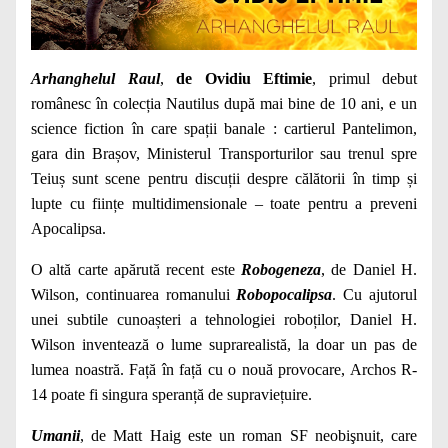
Arhanghelul Raul
,
de Ovidiu Eftimie
, primul debut
românesc în colecția Nautilus după mai bine de 10 ani, e un
science fiction în care spații banale : cartierul Pantelimon,
gara din Brașov, Ministerul Transporturilor sau trenul spre
Teiuș sunt scene pentru discuții despre călătorii în timp și
lupte cu ființe multidimensionale – toate pentru a preveni
Apocalipsa.
O altă carte apărută recent este
Robogeneza
, de Daniel H.
Wilson, continuarea romanului
Robopocalipsa
. Cu ajutorul
unei subtile cunoașteri a tehnologiei roboților, Daniel H.
Wilson inventează o lume suprarealistă, la doar un pas de
lumea noastră. Față în față cu o nouă provocare, Archos R-
14 poate fi singura speranță de supraviețuire.
Umanii
, de Matt Haig este un roman SF neobişnuit, care