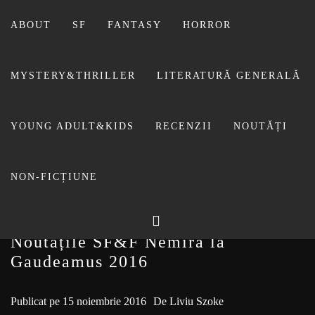
Sari
la
ABOUT
SF
FANTASY
HORROR
conținut
MYSTERY&THRILLER
LITERATURĂ GENERALĂ
BIBLIOTECA LUI
YOUNG ADULT&KIDS
RECENZII
NOUTĂȚI
FOSTUL BLOG FANSF
LIVIU
NON-FICȚIUNE
Noutățile SF&F Nemira la
Gaudeamus 2016
Publicat pe
15 noiembrie 2016
De
Liviu Szoke