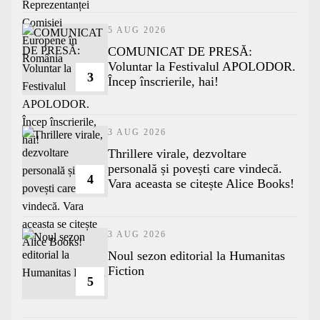
5 AUG 2026
COMUNICAT DE PRESĂ:
Voluntar la Festivalul APOLODOR.
3
Încep înscrierile, hai!
3 AUG 2026
Thrillere virale, dezvoltare
personală și povești care vindecă.
4
Vara aceasta se citește Alice Books!
3 AUG 2026
​Noul sezon editorial la Humanitas
Fiction
5