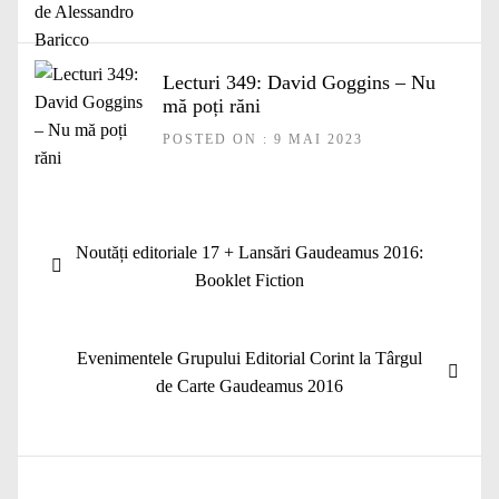
Lecturi 349: David Goggins – Nu
mă poți răni
POSTED ON : 9 MAI 2023
Navigare
Articolul
Noutăți editoriale 17 + Lansări Gaudeamus 2016:
în
anterior:
Booklet Fiction
articole
Articolul
Evenimentele Grupului Editorial Corint la Târgul
următor:
de Carte Gaudeamus 2016