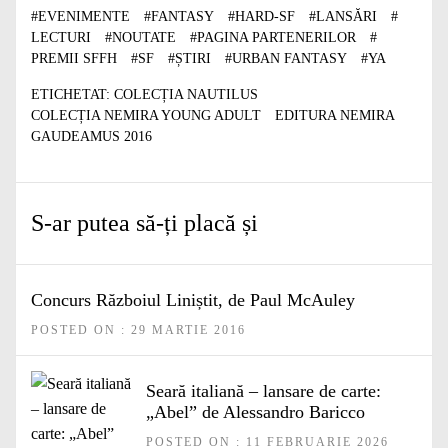
#
EVENIMENTE
#
FANTASY
#
HARD-SF
#
LANSĂRI
#
LECTURI
#
NOUTATE
#
PAGINA PARTENERILOR
#
PREMII SFFH
#
SF
#
ȘTIRI
#
URBAN FANTASY
#
YA
ETICHETAT:
COLECȚIA NAUTILUS
COLECȚIA NEMIRA YOUNG ADULT
EDITURA NEMIRA
GAUDEAMUS 2016
S-ar putea să-ți placă și
Concurs Războiul Liniștit, de Paul McAuley
POSTED ON : 29 MARTIE 2016
Seară italiană – lansare de carte:
„Abel” de Alessandro Baricco
POSTED ON : 11 FEBRUARIE 2026