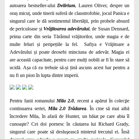
autoarea bestseller-ului
Delirium
, Lauren Oliver, despre un
oraș micuț, unde tinerii suferă de claustrofobie, jocul Panica e
singurul care le dă sentimentul libertății, prin probele absurd
de periculoase și
Vrăjitoarea adevărului
, de Susan Dennard,
prima carte din seria Tărâmul vrăjitorilor, unde magia e de
multe feluri și peripețiile la fel. Safiya e Vrăjitoare a
Adevărului și poate deosebi minciuna de adevăr. Magia ei
are această capacitate, pentru care mulți nobili ar fi în stare să
ucidă. Așa că ea trebuie să-și țină ascuns acest har pentru a
nu fi un pion în lupta dintre imperii.
Pentru fanii romanului
Mila 2.0
, recent a apărut în colecţie
continuarea seriei,
Mila 2.0 Trădarea
. În cine să mai aibă
încredere Mila, în afară de Hunter, un băiat pe care abia îl
cunoaşte? Cei doi pornesc în căutarea lui Richard Grady,
singurul care poate să desluşească misterul trecutul ei. Însă