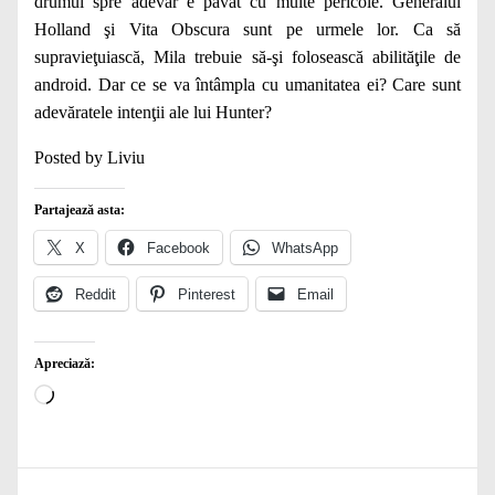
drumul spre adevăr e pavat cu multe pericole. Generalul
Holland şi Vita Obscura sunt pe urmele lor. Ca să
supravieţuiască, Mila trebuie să-şi folosească abilităţile de
android. Dar ce se va întâmpla cu umanitatea ei? Care sunt
adevăratele intenţii ale lui Hunter?
Posted by Liviu
Partajează asta:
X
Facebook
WhatsApp
Reddit
Pinterest
Email
Apreciază:
Încarc...