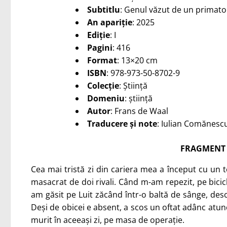
Subtitlu
: Genul văzut de un primato
An apariție
: 2025
Ediție
: I
Pagini
: 416
Format
: 13×20 cm
ISBN
: 978-973-50-8702-9
Colecție
:
Ştiinţă
Domeniu
:
ştiinţă
Autor
: Frans de Waal
Traducere şi note
: Iulian Comănesc
FRAGMENT 
Cea mai tristă zi din cariera mea a început cu un
masacrat de doi rivali. Când m-am repezit, pe bicic
am găsit pe Luit zăcând într-o baltă de sânge, descu
Deși de obicei e absent, a scos un oftat adânc atun
murit în aceeași zi, pe masa de operație.