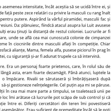
 asemenea intensitate, încât aceștia să se ucidă între ei, și
față peste zece relatări cu privire la masculi cu rang înalt
ă pentru putere. Aspirând la vârful piramidei, masculii fac și
esiuni. Da: plănuiesc, fiindcă atacul asupra lui Luit avusese
ți erau ținuți la distanță de restul coloniei. Lucrurile ar fi
are, unde se află cea mai cunoscută colonie de cimpanzei
e în ciocnirile dintre masculii aflați în competiție. Chiar
esfacă alianțe, Mama, femela alfa, pusese piciorul în prag în
ptei, cu siguranță și-ar fi adunat trupele ca să intervină.
re. Era un personaj foarte prietenos, care, în rolul său de
 lângă asta, eram foarte dezamăgit. Până atunci, luptele la
 o împăcare. Rivalii se sărutaseră și îmbrățișaseră după
 să-și gestioneze neînțelegerile. Cel puțin așa mi se păruse.
lții în cea mai mare parte a timpului, se toaletează unii pe
 loc îmi arătase că lucrurile pot scăpa de sub control și că
ie între ei. Diferiți cercetători din teren îmi povestiseră
 asemănător. Erau suficient de premeditate încât să le poți