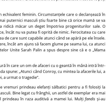
n echivalent feminin. Circumstanțele care o declanșează în
i mai puternici masculi știu foarte bine că orice mamă se va
ia ridică măcar un deget împotriva progeniturilor sale. O
e, încât nu va putea fi oprită de nimic. Ferocitatea cu care
a de care sunt capabile atunci când se apără pe ele însele.
fere, încât am ajuns să facem glume pe seama lui, ca atunci
tatelor Unite Sarah Palin a spus despre sine că e o „Mama
ură în care un om de afaceri cu o geantă în mână intră într-
nda spune: „Atunci când Conroy, cu mintea la afacerile lui, a
 ei, a urmat o tragedie“.
e vremuri prindeau elefanți sălbatici pentru a fi folosiți la
sculi. Bine legat cu frânghii, un astfel de exemplar era mai
îl prindeau în raza auditivă a mamei lui. Mulți
fandis
și-au