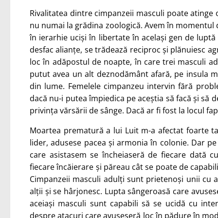
Rivalitatea dintre cimpanzeii masculi poate atinge o
nu numai la grădina zoologică. Avem în momentul de 
în ierarhie uciși în libertate în același gen de lupt
desfac alianțe, se trădează reciproc și plănuiesc agr
loc în adăpostul de noapte, în care trei masculi adul
putut avea un alt deznodământ afară, pe insula m
din lume. Femelele cimpanzeu intervin fără problem
dacă nu-i putea împiedica pe aceștia să facă și să d
privința vărsării de sânge. Dacă ar fi fost la locul fa
Moartea prematură a lui Luit m-a afectat foarte ta
lider, adusese pacea și armonia în colonie. Dar pe
care asistasem se încheiaseră de fiecare dată cu
fiecare încăierare și păreau cât se poate de capabili
Cimpanzeii masculi adulți sunt prietenoși unii cu a
alții și se hârjonesc. Lupta sângeroasă care avusese
aceiași masculi sunt capabili să se ucidă cu intenț
despre atacuri care avuseseră loc în pădure în mod