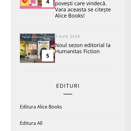
4
povești care vindecă.
Vara aceasta se citește
Alice Books!
3 AUG 2026
​Noul sezon editorial la
Humanitas Fiction
5
EDITURI
Editura Alice Books
Editura All