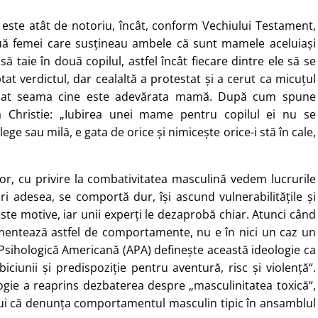
 este atât de notoriu, încât, conform Vechiului Testament,
ouă femei care susțineau ambele că sunt mamele aceluiași
ă taie în două copilul, astfel încât fiecare dintre ele să se
at verdictul, dar cealaltă a protestat și a cerut ca micuțul
și-a dat seama cine este adevărata mamă. După cum spune
ha Christie: „Iubirea unei mame pentru copilul ei nu se
 sau milă, e gata de orice și nimicește orice-i stă în cale,
r, cu privire la combativitatea masculină vedem lucrurile
tări adesea, se comportă dur, își ascund vulnerabilitățile și
este motive, iar unii experți le dezaprobă chiar. Atunci când
imentează astfel de comportamente, nu e în nici un caz un
Psihologică Americană (APA) definește această ideologie ca
iciunii și predispoziție pentru aventură, risc și violență“.
ogie a reaprins dezbaterea despre „masculinitatea toxică“,
ului că denunța comportamentul masculin tipic în ansamblul