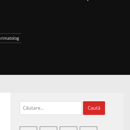
primatolog
Caută
după: