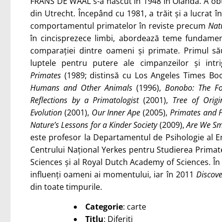
FRANS DE WAAL s-a născut în 1948 în Olanda. A obţin
din Utrecht. Începând cu 1981, a trăit şi a lucrat în
comportamentul primatelor în reviste precum
Nat
în cincisprezece limbi, abordează teme fundamen
comparaţiei dintre oameni şi primate. Primul s
luptele pentru putere ale cimpanzeilor şi intr
Primates
(1989; distinsă cu Los Angeles Times Bo
Humans and Other Animals
(1996),
Bonobo: The Fo
Reflections by a Primatologist
(2001),
Tree of Orig
Evolution
(2001),
Our Inner Ape
(2005),
Primates and P
Nature’s Lessons for a Kinder Society
(2009),
Are We Sm
este profesor la Departamentul de Psihologie al Em
Centrului Naţional Yerkes pentru Studierea Primat
Sciences şi al Royal Dutch Academy of Sciences. În 
influenţi oameni ai momentului, iar în 2011
Discove
din toate timpurile.
Categorie
: carte
Titlu
: Diferiți