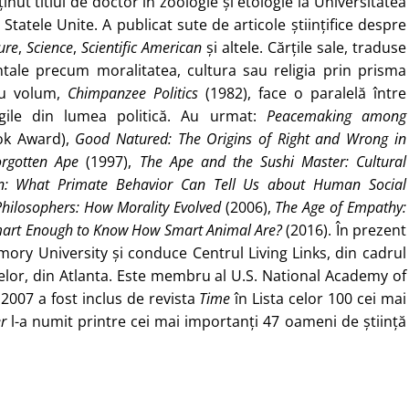
ut titlul de doctor în zoologie şi etologie la Universitatea
 Statele Unite. A publicat sute de articole ştiinţifice despre
ure
,
Science
,
Scientific American
şi altele. Cărţile sale, traduse
tale precum moralitatea, cultura sau religia prin prisma
ău volum,
Chimpanzee Politics
(1982), face o paralelă între
igile din lumea politică. Au urmat:
Peacemaking among
ok Award),
Good Natured: The Origins of Right and Wrong in
rgotten Ape
(1997),
The Ape and the Sushi Master: Cultural
in: What Primate Behavior Can Tell Us about Human Social
hilosophers: How Morality Evolved
(2006),
The Age of Empathy:
art Enough to Know How Smart Animal Are?
(2016). În prezent
ory University şi conduce Centrul Living Links, din cadrul
elor, din Atlanta. Este membru al U.S. National Academy of
2007 a fost inclus de revista
Time
în Lista celor 100 cei mai
r
l-a numit printre cei mai importanţi 47 oameni de ştiinţă