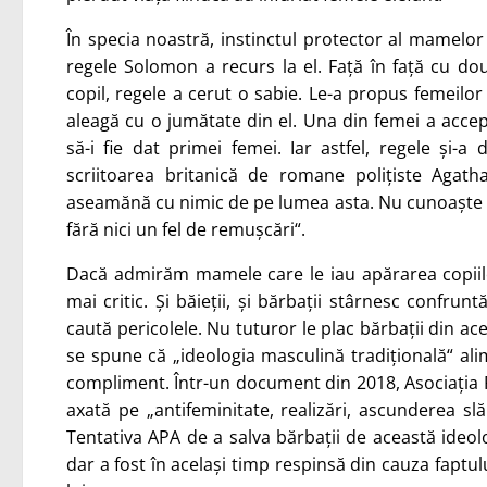
În specia noastră, instinctul protector al mamelor
regele Solomon a recurs la el. Față în față cu d
copil, regele a cerut o sabie. Le-a propus femeilor s
aleagă cu o jumătate din el. Una din femei a accept
să-i fie dat primei femei. Iar astfel, regele 
scriitoarea britanică de romane polițiste Agat
aseamănă cu nimic de pe lumea asta. Nu cunoaște lege
fără nici un fel de remușcări“.
Dacă admirăm mamele care le iau apărarea copiilo
mai critic. Și băieții, și bărbații stârnesc confrun
caută pericolele. Nu tuturor le plac bărbații din ac
se spune că „ideologia masculină tradițională“ al
compliment. Într-un document din 2018, Asociația 
axată pe „antifeminitate, realizări, ascunderea slăb
Tentativa APA de a salva bărbații de această ideol
dar a fost în același timp respinsă din cauza fapt