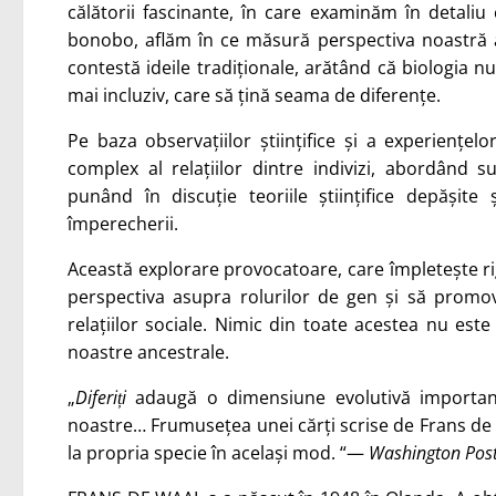
călătorii fascinante, în care examinăm în detal
bonobo, aflăm în ce măsură perspectiva noastră a
contestă ideile tradiționale, arătând că biologia nu
mai incluziv, care să țină seama de diferențe.
Pe baza observațiilor științifice și a experiențe
complex al relațiilor dintre indivizi, abordând 
punând în discuție teoriile științifice depășite
împerecherii.
Această explorare provocatoare, care împletește ri
perspectiva asupra rolurilor de gen și să promo
relațiilor sociale. Nimic din toate acestea nu este
noastre ancestrale.
„
Diferiți
adaugă o dimensiune evolutivă important
noastre… Frumusețea unei cărți scrise de Frans de Wa
la propria specie în același mod. “—
Washington Pos