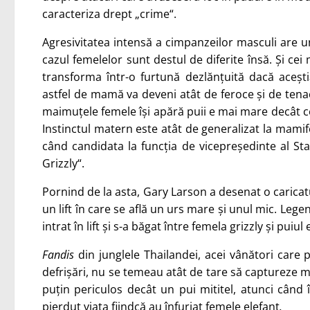
caracteriza drept „crime“.
Agresivitatea intensă a cimpanzeilor masculi are u
cazul femelelor sunt destul de diferite însă. Și ce
transforma într-o furtună dezlănțuită dacă aceșt
astfel de mamă va deveni atât de feroce și de tenac
maimuțele femele își apără puii e mai mare decât ce
Instinctul matern este atât de generalizat la mami
când candidata la funcția de vicepreședinte al S
Grizzly“.
Pornind de la asta, Gary Larson a desenat o caricat
un lift în care se află un urs mare și unul mic. Lege
intrat în lift și s-a băgat între femela grizzly și puiul
Fandis
din junglele Thailandei, acei vânători care p
defrișări, nu se temeau atât de tare să captureze ma
puțin periculos decât un pui mititel, atunci când 
pierdut viața fiindcă au înfuriat femele elefant
.