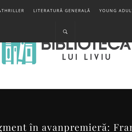
THRILLER
LITERATURĂ GENERALĂ
YOUNG ADUL
IOTECA LUI 
FOSTUL BLOG FANSF
gment în avanpremieră: Fran