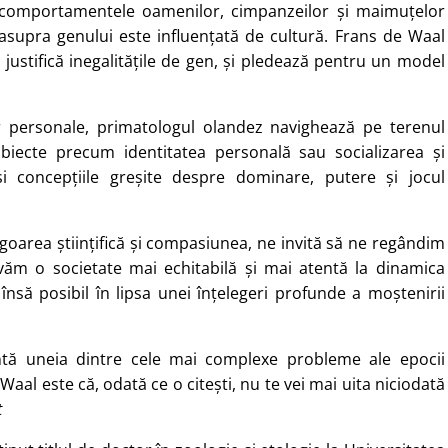
iu comportamentele oamenilor, cimpanzeilor și maimuțelor
supra genului este influențată de cultură. Frans de Waal
 justifică inegalitățile de gen, și pledează pentru un model
lor personale, primatologul olandez navighează pe terenul
subiecte precum identitatea personală sau socializarea și
 și concepțiile greșite despre dominare, putere și jocul
goarea științifică și compasiunea, ne invită să ne regândim
văm o societate mai echitabilă și mai atentă la dinamica
 însă posibil în lipsa unei înțelegeri profunde a moștenirii
ă uneia dintre cele mai complexe probleme ale epocii
al este că, odată ce o citești, nu te vei mai uita niciodată
t