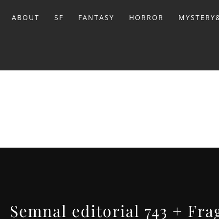
Sari
la
ABOUT
SF
FANTASY
HORROR
MYSTERY&
conținut
BIBL
Semnal editorial 743 + Fra