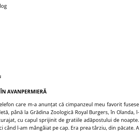
log
u
ÎN AVANPERMIERĂ
 telefon care m-a anunțat că cimpanzeul meu favorit fusese
letă, până la Grădina Zoologică Royal Burgers, în Olanda, l-
rajat, cu capul sprijinit de gratiile adăpostului de noapte.
ci când l-am mângâiat pe cap. Era prea târziu, din păcate. A