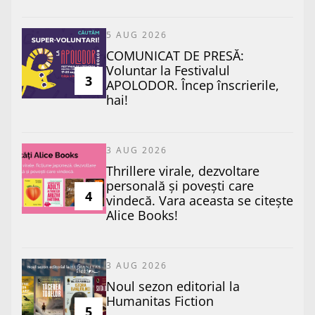
5 AUG 2026
COMUNICAT DE PRESĂ:
Voluntar la Festivalul
3
APOLODOR. Încep înscrierile,
hai!
3 AUG 2026
Thrillere virale, dezvoltare
personală și povești care
4
vindecă. Vara aceasta se citește
Alice Books!
3 AUG 2026
​Noul sezon editorial la
Humanitas Fiction
5