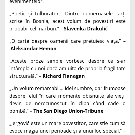
evenimentelor.
„Poetic și tulburător… Dintre numeroasele cărți
scrise în Bosnia, acest volum de povestiri este
probabil cel mai bun.“
–
Slavenka Drakulić
„O carte despre oamenii care prețuiesc viața.“ –
Aleksandar Hemon
„Aceste proze simple vorbesc despre ce s-ar
întâmpla cu noi dacă am uita de propria fragilitate
structurală.“ –
Richard Flanagan
„Un volum remarcabil… Idei sumbre, dar frumoase
despre felul în care momente obișnuite ale vieții
devin de nerecunoscut în clipa când cade o
bombă.“ –
The San Diego
Union-Tribune
„Jergović este un mare povestitor, care știe cum să
evoce magia unei perioade și a unui loc special.“ –