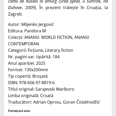
cântă de Rusalii la amurg
(
Srda
pjeva, u sumrak, na
Duhove
, 2009). În
prezent trăiește în Croația, la
Zagreb.
Autor:
Miljenko Jergović
Editura:
Pandora M
Colecții:
ANANSI. WORLD FICTION
,
ANANSI
CONTEMPORAN
Categorii:
Ficțiune
,
Literary fiction
Nr. pagini var. tipărită:
184
Anul apariției:
2025
Format:
130x200mm
Tip copertă:
Broșată
ISBN:
978-606-97-8819-6
Titlul original: Sarajevski Marlboro
Limba originală:
Croată
Traducători:
Adrian Oproiu, Goran Čolakhodžić
Partajează asta: