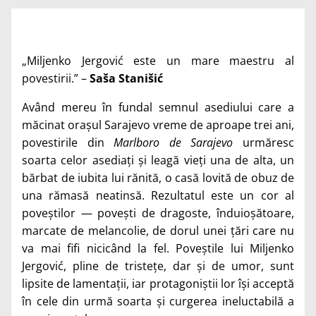
„Miljenko Jergović este un mare maestru al
povestirii.” –
Saša Stanišić
Având mereu în fundal semnul asediului care a
măcinat orașul Sarajevo vreme de aproape trei ani,
povestirile din
Marlboro de Sarajevo
urmăresc
soarta celor asediați și leagă vieți una de alta, un
bărbat de iubita lui rănită, o casă lovită de obuz de
una rămasă neatinsă. Rezultatul este un cor al
poveștilor — povești de dragoste, înduioșătoare,
marcate de melancolie, de dorul unei țări care nu
va mai fifi nicicând la fel. Poveștile lui Miljenko
Jergović, pline de tristețe, dar și de umor, sunt
lipsite de lamentații, iar protagoniștii lor își acceptă
în cele din urmă soarta și curgerea ineluctabilă a