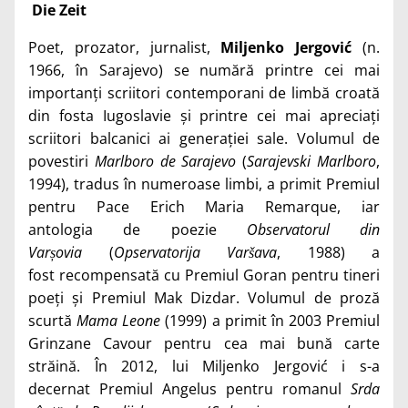
Die Zeit
Poet, prozator, jurnalist,
Miljenko Jergović
(n.
1966, în Sarajevo) se
numără printre cei mai
importanți
scriitori contemporani de limbă
croată
din fosta Iugoslavie și printre
cei mai apreciați
scriitori balcanici ai
generației sale. Volumul de
povestiri
Marlboro de Sarajevo
(
Sarajevski
Marlboro
,
1994), tradus în numeroase
limbi, a primit Premiul
pentru Pace
Erich Maria Remarque, iar
antologia
de poezie
Observatorul din
Varșovia
(
Opservatorija Varšava
, 1988) a
fost
recompensată cu Premiul Goran pentru tineri
poeți și Premiul Mak
Dizdar. Volumul de proză
scurtă
Mama Leone
(1999) a primit în 2003
Premiul
Grinzane Cavour pentru
cea mai bună carte
străină. În 2012,
lui Miljenko Jergović i s-a
decernat
Premiul Angelus pentru romanul
Srda