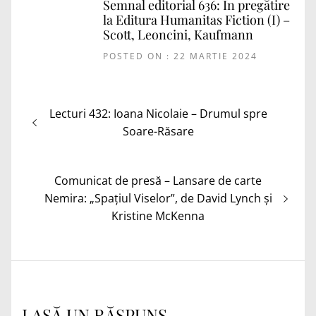
Semnal editorial 636: În pregătire
la Editura Humanitas Fiction (I) –
Scott, Leoncini, Kaufmann
POSTED ON : 22 MARTIE 2024
Navigare
Articolul
Lecturi 432: Ioana Nicolaie – Drumul spre
în
anterior:
Soare-Răsare
articole
Articolul
Comunicat de presă – Lansare de carte
următor:
Nemira: „Spațiul Viselor”, de David Lynch și
Kristine McKenna
LASĂ UN RĂSPUNS