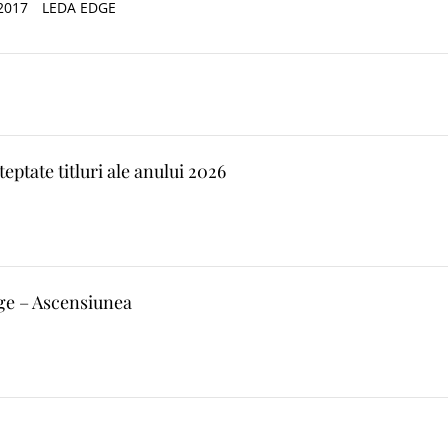
2017
LEDA EDGE
eptate titluri ale anului 2026
nge – Ascensiunea