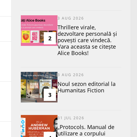
3 AUG 2026
Thrillere virale,
dezvoltare personală și
2
povești care vindecă.
Vara aceasta se citește
Alice Books!
3 AUG 2026
​Noul sezon editorial la
Humanitas Fiction
3
31 JUL 2026
„Protocols. Manual de
utilizare a corpului