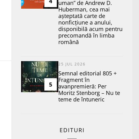
4
uman” de Andrew D.
Huberman, cea mai
așteptată carte de
nonficțiune a anului,
disponibilă acum pentru
precomandă în limba
română
25 JUL 2026
Semnal editorial 805 +
Fragment în
5
avanpremieră: Per
Moritz Stenborg – Nu te
teme de întuneric
EDITURI