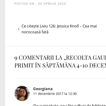
POSTED ON : 30 APRILIE 2020
Navigare
Articolul
Ce citește Liviu 126: Jessica Knoll – Cea mai
în
anterior:
norocoasă fată
articole
9 COMENTARII LA „
RECOLTA GAUD
PRIMIT ÎN SĂPTĂMÂNA 4-10 DECE
Georgiana
11 decembrie 2017 la 12:30
De curiozitate, pe câte rafturi de biblio