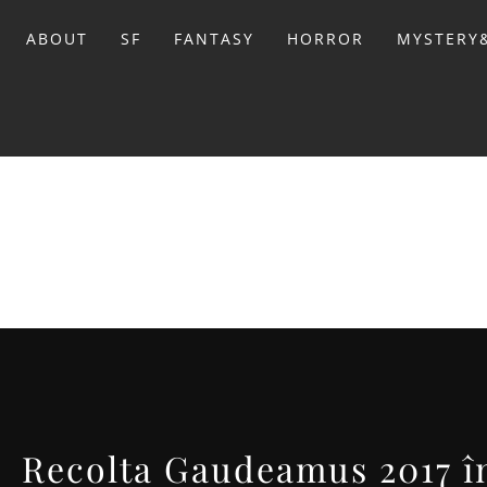
Sari
la
ABOUT
SF
FANTASY
HORROR
MYSTERY&
conținut
BIBL
Recolta Gaudeamus 2017 în