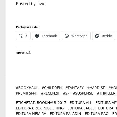
Posted by Liviu
Partajează asta:
X
Facebook
WhatsApp
Reddit
Apreciază:
#
BOOKHAUL
#
CHILDREN
#
FANTASY
#
HARD-SF
#
HO
PREMII SFFH
#
RECENZII
#
SF
#
SUSPENSE
#
THRILLER
ETICHETAT:
BOOKHAUL 2017
EDITURA ALL
EDITURA AR
EDITURA CRUX PUBLISHING
EDITURA EAGLE
EDITURA 
EDITURA NEMIRA
EDITURA PALADIN
EDITURA RAO
ED