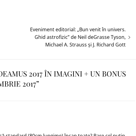
Articolul
Eveniment editorial: „Bun venit în univers.
următor:
Ghid astrofizic” de Neil deGrasse Tyson,
Michael A. Strauss și J. Richard Gott
EAMUS 2017 ÎN IMAGINI + UN BONUS
MBRIE 2017
”
tecă standard (80cm lungime) încap toate? Pare cel puțin