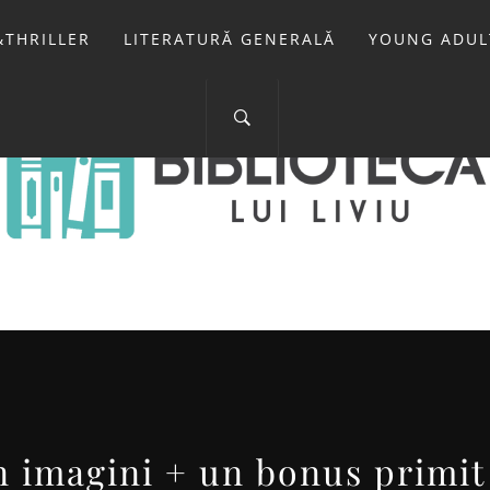
THRILLER
LITERATURĂ GENERALĂ
YOUNG ADUL
IOTECA LUI 
FOSTUL BLOG FANSF
 imagini + un bonus primit