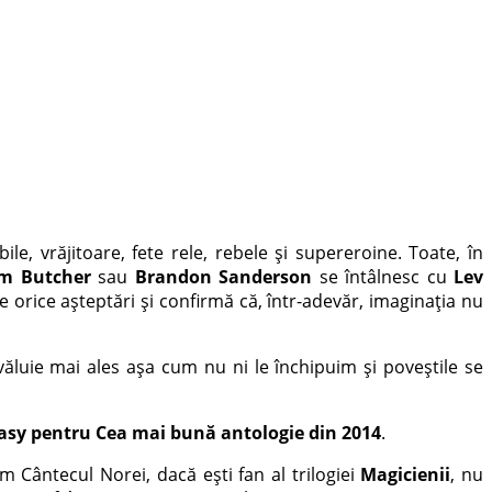
le, vrăjitoare, fete rele, rebele și supereroine. Toate, în
Jim Butcher
sau
Brandon Sanderson
se întâlnesc cu
Lev
ce orice așteptări și confirmă că, într-adevăr, imaginația nu
zvăluie mai ales așa cum nu ni le închipuim și poveștile se
asy pentru Cea mai bună antologie din 2014
.
 Cântecul Norei, dacă eşti fan al trilogiei
Magicienii
, nu