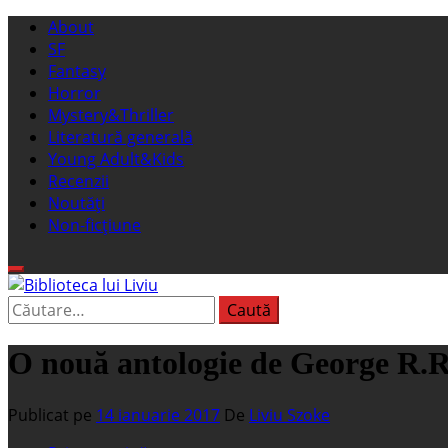
Sari
Meniu
About
la
principal
SF
conținut
Fantasy
Horror
Mystery&Thriller
Literatură generală
Young Adult&Kids
Recenzii
Noutăți
Non-ficțiune
Caută
Biblioteca lui Liviu
Fostul blog FanSF
după:
O nouă antologie de George R.R
Publicat pe
14 ianuarie 2017
De
Liviu Szoke