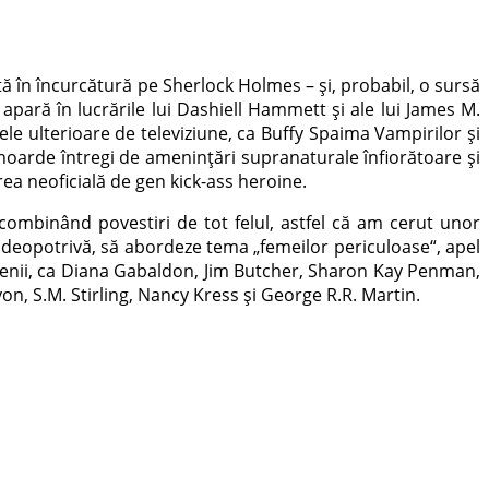
ă în încurcătură pe Sherlock Holmes – şi, probabil, o sursă
pară în lucrările lui Dashiell Hammett şi ale lui James M.
inele ulterioare de televiziune, ca Buffy Spaima Vampirilor şi
hoarde întregi de ameninţări supranaturale înfiorătoare şi
ea neoficială de gen kick-ass heroine.
ombinând povestiri de tot felul, astfel că am cerut unor
mei deopotrivă, să abordeze tema „femeilor periculoase“, apel
 domenii, ca Diana Gabaldon, Jim Butcher, Sharon Kay Penman,
, S.M. Stirling, Nancy Kress şi George R.R. Martin.