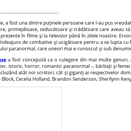
……………………………………….
le, a fost una dintre puţinele persoane care l-au pus vreodat
re, primejdioase, seducătoare şi trădătoare care aveau să a
e prezente în filme şi la televizor până în zilele noastre. Ero
 îndeajuns de combative şi ucigătoare pentru a se lupta cu 
mului paranormal, care uneori mai e cunoscut şi sub denumir
ase
a fost concepută ca o culegere din mai multe genuri, c
mister, istoric, horror, romantic paranormal –, bărbaţi şi fe
 incluzând atât noi scriitori, cât şi giganţi ai respectivelor
Block, Cecelia Holland, Brandon Senderson, Sherilynn Kenyon