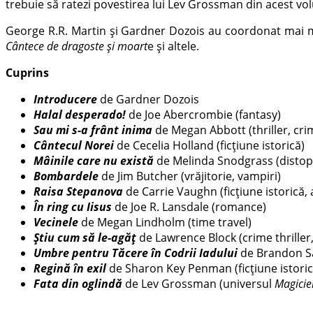
trebuie să ratezi povestirea lui Lev Grossman din acest volum
George R.R. Martin și Gardner Dozois au coordonat mai mu
Cântece de dragoste și moart
e și altele.
Cuprins
Introducere
de Gardner Dozois
Halal desperado!
de Joe Abercrombie (fantasy)
Sau mi s-a frânt inima
de Megan Abbott (thriller, cri
Cântecul Norei
de Cecelia Holland (ficțiune istorică)
Mâinile care nu există
de Melinda Snodgrass (distopie
Bombardele
de Jim Butcher (vrăjitorie, vampiri)
Raisa Stepanova
de Carrie Vaughn (ficțiune istorică, 
În ring cu Iisus
de Joe R. Lansdale (romance)
Vecinele
de Megan Lindholm (time travel)
Ș
tiu cum să le-agăţ
de Lawrence Block (crime thriller
Umbre pentru Tăcere în Codrii Iadului
de Brandon S
Regină în exil
de Sharon Key Penman (ficțiune istoric
Fata din oglindă
de Lev Grossman (universul
Magicie