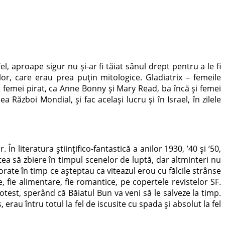
, aproape sigur nu şi-ar fi tăiat sânul drept pentru a le fi
or, care erau prea puţin mitologice. Gladiatrix – femeile
at femei pirat, ca Anne Bonny şi Mary Read, ba încă şi femei
 Război Mondial, şi fac acelaşi lucru şi în Israel, în zilele
 literatura știinţifico-fantastică a anilor 1930, ’40 şi ’50,
ea să zbiere în timpul scenelor de luptă, dar altminteri nu
orate în timp ce aşteptau ca viteazul erou cu fălcile strânse
 fie alimentare, fie romantice, pe copertele revistelor SF.
est, sperând că Băiatul Bun va veni să le salveze la timp.
rau întru totul la fel de iscusite cu spada şi absolut la fel