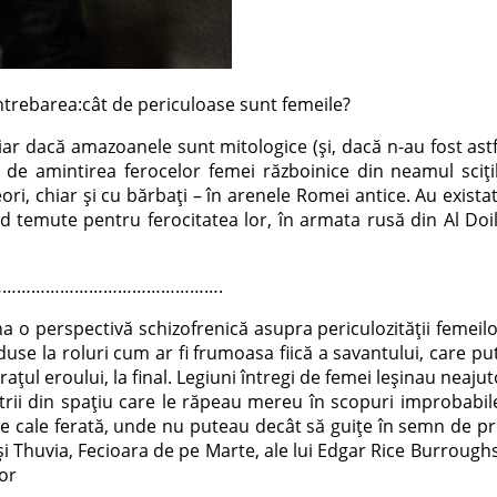
 întrebarea:cât de periculoase sunt femeile?
ar dacă amazoanele sunt mitologice (şi, dacă n-au fost astfel
ă de amintirea ferocelor femei războinice din neamul sciţil
eori, chiar şi cu bărbaţi – în arenele Romei antice. Au exist
ind temute pentru ferocitatea lor, în armata rusă din Al Doilea
……………………………………….
 perspectivă schizofrenică asupra periculozităţii femeilor. În
se la roluri cum ar fi frumoasa fiică a savantului, care put
ţul eroului, la final. Legiuni întregi de femei leşinau neajut
trii din spaţiu care le răpeau mereu în scopuri improbabile,
e cale ferată, unde nu puteau decât să guiţe în semn de prot
i Thuvia, Fecioara de pe Marte, ale lui Edgar Rice Burroughs, e
lor