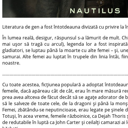
Literatura de gen a fost întotdeauna divizată cu privire la
În lumea reală, desigur, răspunsul s-a lămurit de mult. Chi
mai uşor să tragă cu arcul), legenda lor a fost inspirat
gladiatori, se luptau până la moarte cu alte femei – şi, un
samurai. Alte femei au luptat în trupele din linia întâi, fi
noastre.
…………………………………………………………………………………………
Cu toate acestea, ficţiunea populară a adoptat întotdeauna o
femeile, dacă apăreau cât de cât, erau în mare măsură redu
prea avea altceva de făcut decât să se agaţe adorator de bra
să le salveze de toate cele, de la dragoni şi până la monş
Femei, zbătându-se neputincioase, erau legate pe şinele d
Totuşi, în acea vreme, femeile războinice, ca Dejah Thoris ş
de redutabile în luptă ca John Carter şi ceilalţi camarazi ai 