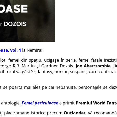
ase, vol. 1
la Nemira!
, femei din spațiu, ucigașe în serie, femei fatale irezistibi
orge R.R. Martin și Gardner Dozois.
Joe Abercrombie, 
 cititorul va găsi SF, fantasy, horror, suspans, care contrazi
tele se poartă mai ales pe căi nebănuite, personajele se de
 antologie,
Femei periculoase
a primit
Premiul World Fant
 îţi plac romane istorice precum
Outlander
, vă recomandăm