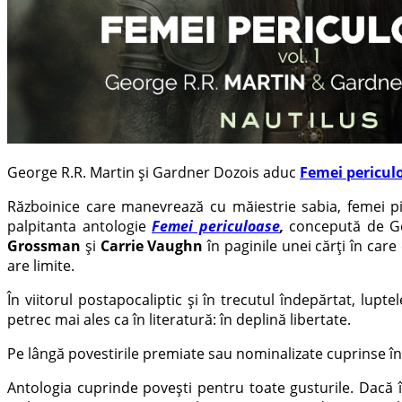
George R.R. Martin şi Gardner Dozois aduc
Femei periculo
Războinice care manevrează cu măiestrie sabia, femei pilot
palpitanta antologie
Femei periculoase
,
concepută de Ge
Grossman
și
Carrie Vaughn
în paginile unei cărți în care
are limite.
În viitorul postapocaliptic și în trecutul îndepărtat, lup
petrec mai ales ca în literatură: în deplină libertate.
Pe lângă povestirile premiate sau nominalizate cuprinse în
Antologia cuprinde poveşti pentru toate gusturile. Dacă