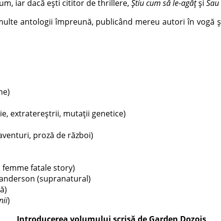
, iar dacă eşti cititor de thrillere,
Ştiu cum să le-agăţ
şi
Sau 
lte antologii împreună, publicând mereu autori în vogă și
me)
, extratereștrii, mutații genetice)
aventuri, proză de război)
, femme fatale story)
anderson (supranatural)
ă)
nii
)
Introducerea volumului scrisă de Garden Dozois