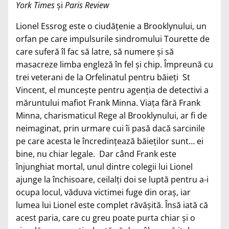
York Times
şi
Paris Review
Lionel Essrog este o ciudăţenie a Brooklynului, un
orfan pe care impulsurile sindromului Tourette de
care suferă îl fac să latre, să numere şi să
masacreze limba engleză în fel şi chip. Împreună cu
trei veterani de la Orfelinatul pentru băieţi St
Vincent, el munceşte pentru agenţia de detectivi a
măruntului mafiot Frank Minna. Viaţa fără Frank
Minna, charismaticul Rege al Brooklynului, ar fi de
neimaginat, prin urmare cui îi pasă dacă sarcinile
pe care acesta le încredinţează băieţilor sunt… ei
bine, nu chiar legale. Dar când Frank este
înjunghiat mortal, unul dintre colegii lui Lionel
ajunge la închisoare, ceilalţi doi se luptă pentru a-i
ocupa locul, văduva victimei fuge din oraş, iar
lumea lui Lionel este complet răvăşită. Însă iată că
acest paria, care cu greu poate purta chiar şi o