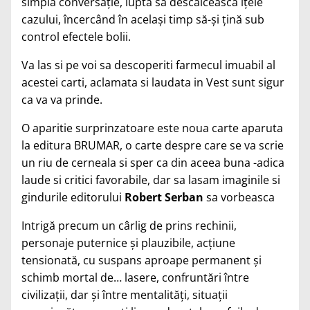
simplă conversaţie, luptă să descâlcească iţele
cazului, încercând în acelaşi timp să-şi ţină sub
control efectele bolii.
Va las si pe voi sa descoperiti farmecul imuabil al
acestei carti, aclamata si laudata in Vest sunt sigur
ca va va prinde.
O aparitie surprinzatoare este noua carte aparuta
la editura BRUMAR, o carte despre care se va scrie
un riu de cerneala si sper ca din aceea buna -adica
laude si critici favorabile, dar sa lasam imaginile si
gindurile editorului
Robert Serban
sa vorbeasca
Intrigă precum un cârlig de prins rechinii,
personaje puternice şi plauzibile, acţiune
tensionată, cu suspans aproape permanent şi
schimb mortal de… lasere, confruntări între
civilizaţii, dar şi între mentalităţi, situaţii