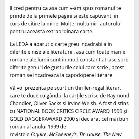
Il cred pentru ca asa cum v-am spus romanul te
prinde de la primele pagini si este captivant, in
curs de citire la mine. Multe multumiri autorului
pentru aceasta extraordinara carte.
La LEDA a aparut o carte greu incadrabila in
diferitele nise ale literaturii , asa cum toate marile
romane ale lumii sunt in mod constant atrase spre
diferite genuri de gusturile celui care scrie , acest
roman se incadreaza la capodopere literare
Vă voi prezenta pe scurt un thriller-regal literar,
care te duce cu gândul la cărţile scrise de Raymond
Chandler, Oliver Sacks si Irvine Welsh. A fost distins
cu NATIONAL BOOK CRITICS CIRCLE AWARD 1999 şi
GOLD DAGGERAWARD 2000
şi declarat cel mai bun
roman al anului 1999 de
revistele
Esquire
,
McSweeney’s
,
Tin House
,
The New