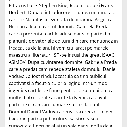
Pittacus Lore, Stephen King, Robin Hobb si Frank
Herbert. Dupa o introducere in lumea minunata a
cartilor Nautilus prezentata de doamna Angelica
Nicolau a luat cuvintul domnita Gabriela Preda
care a prezentat cartile aduse dar si o parte din
planurile de viitor ale editurii din care mentionez in
treacat ca de la anul il vom citi iarasi pe marele
maestru al literaturii SF -pe insusi the great ISAAC
ASIMOV. Dupa cuvintarea domnitei Gabriela Preda
care a predat cam repede stafeta domnului Daniel
Vaduva , a fost rindul acestuia sa tina publicul
captivat si a facut-o cu brio legind intr-un mod
ingenios cartile de filme pentru ca sa nu uitam ca
multe dintre cartile aparute la Nemira au avut
parte de ecranizari cu mare succes la public.
Domnul Daniel Vaduva a reusit sa creeze un feed-
back din partea publicului si sa stirneasca
curiozitate tinerilor aflati in sala dar si pofta de a