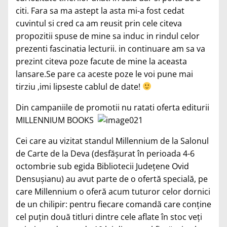
citi. Fara sa ma astept la asta mi-a fost cedat
cuvintul si cred ca am reusit prin cele citeva
propozitii spuse de mine sa induc in rindul celor
prezenti fascinatia lecturii. in continuare am sa va
prezint citeva poze facute de mine la aceasta
lansare.Se pare ca aceste poze le voi pune mai
tirziu ,imi lipseste cablul de date!
Din campaniile de promotii nu ratati oferta editurii
MILLENNIUM BOOKS
Cei care au vizitat standul Millennium de la Salonul
de Carte de la Deva (desfăşurat în perioada 4-6
octombrie sub egida Bibliotecii Judeţene Ovid
Densuşianu) au avut parte de o ofertă specială, pe
care Millennium o oferă acum tuturor celor dornici
de un chilipir: pentru fiecare comandă care conţine
cel puţin două titluri dintre cele aflate în stoc veţi