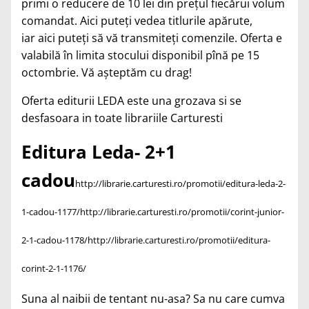
primi o reducere de 10 lei din preţul fiecărui volum
comandat.
Aici puteţi vedea titlurile apărute
,
iar
aici puteţi să vă transmiteţi comenzile
. Oferta e
valabilă în limita stocului disponibil pînă pe 15
octombrie. Vă aşteptăm cu drag!
Oferta editurii LEDA este una grozava si se
desfasoara in toate librariile Carturesti
Editura Leda- 2+1
cadou
h
ttp://librarie.carturesti.ro/promotii/editura-leda-2-
1-cadou-1177/
http://librarie.carturesti.ro/promotii/corint-junior-
2-1-cadou-1178/
http://librarie.carturesti.ro/promotii/editura-
corint-2-1-1176/
Suna al naibii de tentant nu-asa? Sa nu care cumva