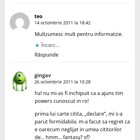
teo
14 octombrie 2011 la 18:42
Multzumesc mult pentru informatzie.
Încarc...
Răspunde
gingav
26 octombrie 2011 la 10:28
ha! nu mi-as fi inchipuit ca a ajuns tim
powers cunoscut in ro!
prima lui carte citita, „declare”, mi s-a
parut formidabila. m-a facut sa regret ca
e oarecum neglijat in umea cititorilor
de… hmm… fantasy? sf?