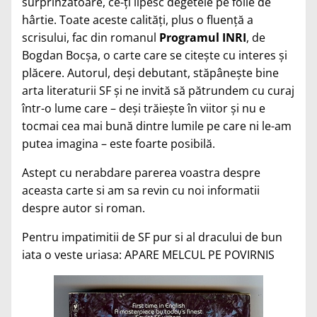
surprinzătoare, ce-ţi lipesc degetele pe foile de
hârtie. Toate aceste calităţi, plus o fluenţă a
scrisului, fac din romanul
Programul INRI
, de
Bogdan Bocşa, o carte care se citeşte cu interes şi
plăcere. Autorul, deşi debutant, stăpâneşte bine
arta literaturii SF şi ne invită să pătrundem cu curaj
într-o lume care – deşi trăieşte în viitor şi nu e
tocmai cea mai bună dintre lumile pe care ni le-am
putea imagina – este foarte posibilă
.
Astept cu nerabdare parerea voastra despre
aceasta carte si am sa revin cu noi informatii
despre autor si roman.
Pentru impatimitii de SF pur si al dracului de bun
iata o veste uriasa: APARE MELCUL PE POVIRNIS