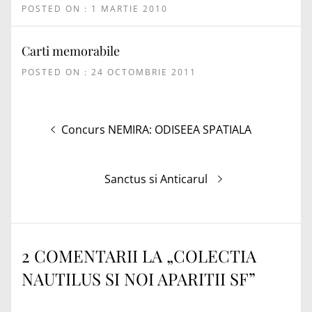
POSTED ON : 1 MARTIE 2010
Carti memorabile
POSTED ON : 24 OCTOMBRIE 2011
Navigare
Articolul
Concurs NEMIRA: ODISEEA SPATIALA
în
anterior:
articole
Articolul
Sanctus si Anticarul
următor:
2 COMENTARII LA „
COLECTIA
NAUTILUS SI NOI APARITII SF
”