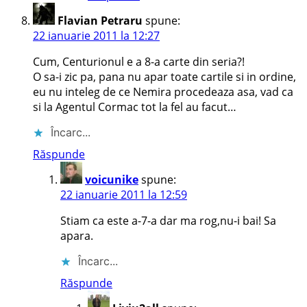
Flavian Petraru
spune:
22 ianuarie 2011 la 12:27
Cum, Centurionul e a 8-a carte din seria?!
O sa-i zic pa, pana nu apar toate cartile si in ordine,
eu nu inteleg de ce Nemira procedeaza asa, vad ca
si la Agentul Cormac tot la fel au facut…
Încarc...
Răspunde
voicunike
spune:
22 ianuarie 2011 la 12:59
Stiam ca este a-7-a dar ma rog,nu-i bai! Sa
apara.
Încarc...
Răspunde