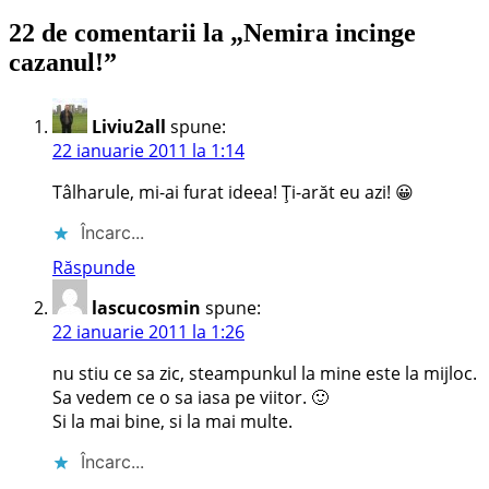
următor:
articole
22 de comentarii la „
Nemira incinge
cazanul!
”
Liviu2all
spune:
22 ianuarie 2011 la 1:14
Tâlharule, mi-ai furat ideea! Ți-arăt eu azi! 😀
Încarc...
Răspunde
lascucosmin
spune:
22 ianuarie 2011 la 1:26
nu stiu ce sa zic, steampunkul la mine este la mijloc.
Sa vedem ce o sa iasa pe viitor. 🙂
Si la mai bine, si la mai multe.
Încarc...