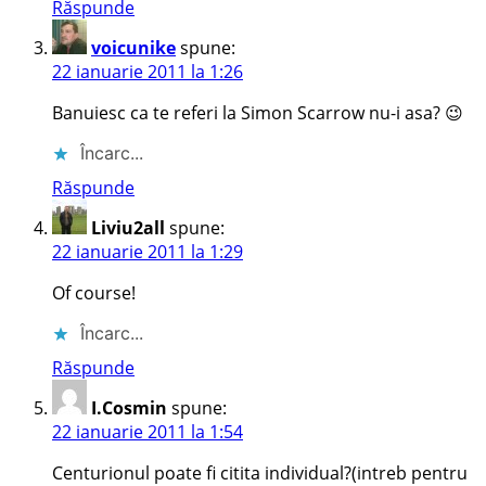
Răspunde
voicunike
spune:
22 ianuarie 2011 la 1:26
Banuiesc ca te referi la Simon Scarrow nu-i asa? 😉
Încarc...
Răspunde
Liviu2all
spune:
22 ianuarie 2011 la 1:29
Of course!
Încarc...
Răspunde
I.Cosmin
spune:
22 ianuarie 2011 la 1:54
Centurionul poate fi citita individual?(intreb pentru