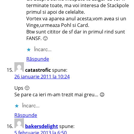
terminate toate, ma voi interesa de Stackpole
primul si apoi de celelalte.
Vortex va aparea anul acesta,vom avea si un
Vinge,urmeaza Pohl si Card.
Btw sunt cititor de sf dar in primul rind sunt
FANSF. 🙂
Încarc...
Răspunde
catastrofic
spune:
26 ianuarie 2011 la 10:24
Ups 🙁
Se pare ca ieri m-am trezit mai greu… 😉
Încarc...
Răspunde
bakersdelight
spune:
5 februarie 2013 la 6:50