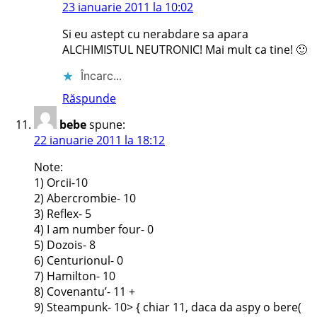
23 ianuarie 2011 la 10:02
Si eu astept cu nerabdare sa apara
ALCHIMISTUL NEUTRONIC! Mai mult ca tine! 🙂
Încarc...
Răspunde
bebe
spune:
22 ianuarie 2011 la 18:12
Note:
1) Orcii-10
2) Abercrombie- 10
3) Reflex- 5
4) I am number four- 0
5) Dozois- 8
6) Centurionul- 0
7) Hamilton- 10
8) Covenantu’- 11 +
9) Steampunk- 10> { chiar 11, daca da aspy o bere(