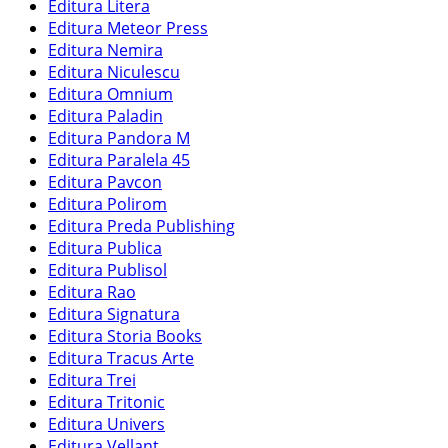
Editura Litera
Editura Meteor Press
Editura Nemira
Editura Niculescu
Editura Omnium
Editura Paladin
Editura Pandora M
Editura Paralela 45
Editura Pavcon
Editura Polirom
Editura Preda Publishing
Editura Publica
Editura Publisol
Editura Rao
Editura Signatura
Editura Storia Books
Editura Tracus Arte
Editura Trei
Editura Tritonic
Editura Univers
Editura Vellant