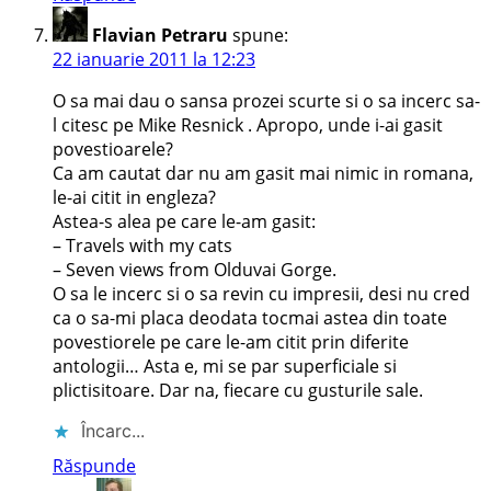
Flavian Petraru
spune:
22 ianuarie 2011 la 12:23
O sa mai dau o sansa prozei scurte si o sa incerc sa-
l citesc pe Mike Resnick . Apropo, unde i-ai gasit
povestioarele?
Ca am cautat dar nu am gasit mai nimic in romana,
le-ai citit in engleza?
Astea-s alea pe care le-am gasit:
– Travels with my cats
– Seven views from Olduvai Gorge.
O sa le incerc si o sa revin cu impresii, desi nu cred
ca o sa-mi placa deodata tocmai astea din toate
povestiorele pe care le-am citit prin diferite
antologii… Asta e, mi se par superficiale si
plictisitoare. Dar na, fiecare cu gusturile sale.
Încarc...
Răspunde