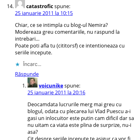
catastrofic
spune:
25 ianuarie 2011 la 10:15
Chiar, ce se intimpla cu blog-ul Nemira?
Modereaza greu comentariile, nu raspund la
intrebari…
Poate poti afla tu (cititorsf) ce intentioneaza cu
seriile incepute.
Încarc...
Răspunde
voicunike
spune:
25 ianuarie 2011 la 20:16
Deocamdata lucrurile merg mai greu cu
blogul, odata cu plecarea lui Vlad Puescu a-i
gasi un inlocuitor este putin cam dificil dar sa
nu uitam ca viata este plina de surprize, nu-i
asa?
Cit despre seriile incepute te asigur ca vor fi