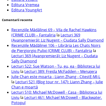
Editura Vremea
Editura YoungArt
Comentarii recente
Recenziile Mădălinei 69 – Vila de Rachel Hawkins
(CRIME CLUB) – Fantaliria
la
Lecturi 369
(Avanpremieră): Liz Nugent – Ciudata Sally Diamond
Recenziile Mădălinei 106 – Librăria Les Chats Noirs
de Piergiorgio Pulixi (CRIME CLUB) – Fantaliria
la
Lecturi 369 (Avanpremieră): Liz Nugent – Ciudata
Sally Diamond
Lecturi 522: Sue Watson - Tu, eu, ea - Biblioteca lui
Liviu
la
Lecturi 389: Freida McFadden – Menajera
Julie Chan este moarta - Liann Zhang - CitestE-MI-L
la
Lecturi 521 (Blog tour nr. 147): Liann Zhang – Julie
Chan e moartă
Lecturi 510: Michael McDowell - Casa - Biblioteca lui
Liviu
la
Lecturi 461: Michael McDowell – Blackwater.
Potopul