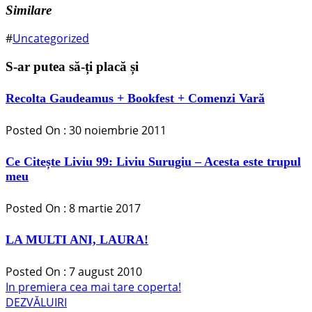
Similare
#
Uncategorized
S-ar putea să-ți placă și
Recolta Gaudeamus + Bookfest + Comenzi Vară
Posted On : 30 noiembrie 2011
Ce Citește Liviu 99: Liviu Surugiu – Acesta este trupul
meu
Posted On : 8 martie 2017
LA MULTI ANI, LAURA!
Posted On : 7 august 2010
Navigare
Articolul
In premiera cea mai tare coperta!
anterior:
Articolul
DEZVĂLUIRI
în