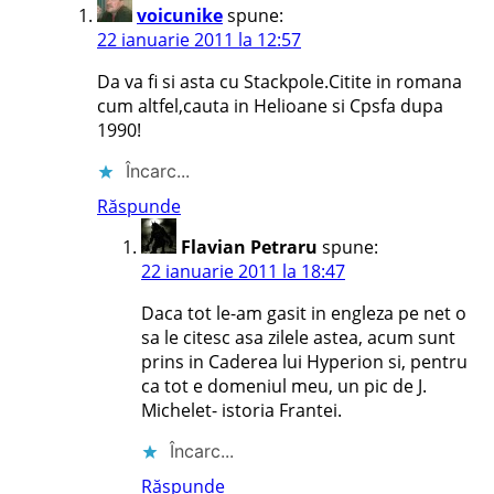
voicunike
spune:
22 ianuarie 2011 la 12:57
Da va fi si asta cu Stackpole.Citite in romana
cum altfel,cauta in Helioane si Cpsfa dupa
1990!
Încarc...
Răspunde
Flavian Petraru
spune:
22 ianuarie 2011 la 18:47
Daca tot le-am gasit in engleza pe net o
sa le citesc asa zilele astea, acum sunt
prins in Caderea lui Hyperion si, pentru
ca tot e domeniul meu, un pic de J.
Michelet- istoria Frantei.
Încarc...
Răspunde