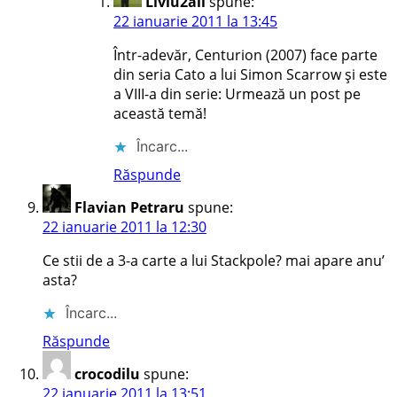
Liviu2all
spune:
22 ianuarie 2011 la 13:45
Într-adevăr, Centurion (2007) face parte
din seria Cato a lui Simon Scarrow și este
a VIII-a din serie: Urmează un post pe
această temă!
Încarc...
Răspunde
Flavian Petraru
spune:
22 ianuarie 2011 la 12:30
Ce stii de a 3-a carte a lui Stackpole? mai apare anu’
asta?
Încarc...
Răspunde
crocodilu
spune:
22 ianuarie 2011 la 13:51