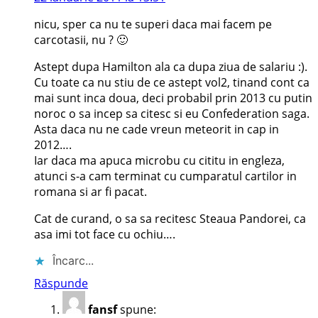
nicu, sper ca nu te superi daca mai facem pe
carcotasii, nu ? 🙂
Astept dupa Hamilton ala ca dupa ziua de salariu :).
Cu toate ca nu stiu de ce astept vol2, tinand cont ca
mai sunt inca doua, deci probabil prin 2013 cu putin
noroc o sa incep sa citesc si eu Confederation saga.
Asta daca nu ne cade vreun meteorit in cap in
2012….
Iar daca ma apuca microbu cu cititu in engleza,
atunci s-a cam terminat cu cumparatul cartilor in
romana si ar fi pacat.
Cat de curand, o sa sa recitesc Steaua Pandorei, ca
asa imi tot face cu ochiu….
Încarc...
Răspunde
fansf
spune: