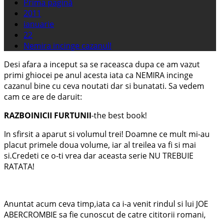
Prima pagină
2011
ianuarie
22
Nemira incinge cazanul!
Desi afara a inceput sa se raceasca dupa ce am vazut
primi ghiocei pe anul acesta iata ca NEMIRA incinge
cazanul bine cu ceva noutati dar si bunatati. Sa vedem
cam ce are de daruit:
RAZBOINICII FURTUNII
-the best book!
In sfirsit a aparut si volumul trei! Doamne ce mult mi-au
placut primele doua volume, iar al treilea va fi si mai
si.Credeti ce o-ti vrea dar aceasta serie NU TREBUIE
RATATA!
Anuntat acum ceva timp,iata ca i-a venit rindul si lui JOE
ABERCROMBIE sa fie cunoscut de catre cititorii romani,