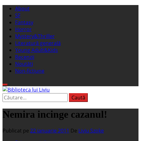
Sari
Meniu
About
la
principal
SF
conținut
Fantasy
Horror
Mystery&Thriller
Literatură generală
Young Adult&Kids
Recenzii
Noutăți
Non-ficțiune
Caută
Biblioteca lui Liviu
Fostul blog FanSF
după:
Nemira incinge cazanul!
Publicat pe
22 ianuarie 2011
De
Liviu Szoke