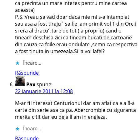
ca prezinta un mare interes pentru mine cartea
aceasta)
P.S.:Vreau sa vad doar daca mie mi s-a intamplat
sau asa a fost tiraju` sa fie ,am primit vol 1 din Orcii
si era al dracu’ ,tare de tot (la propriu):cand o
tineam deschisa zici ca tineam bucati de cartoane
din cauza ca foile erau ondulate ,semn ca respectiva
a fost tinuta in umezeala.Si la voi lafel?
Încarc...
Răspunde
Pax
spune:
22 ianuarie 2011 la 12:08
M-ar fi interesat Centurionul dar am aflat ca e a 8-a
carte din serie asa ca pa. Abercrombie cu siguranta
merita citit dar eu deja il am in engleza.
Încarc...
Răspunde