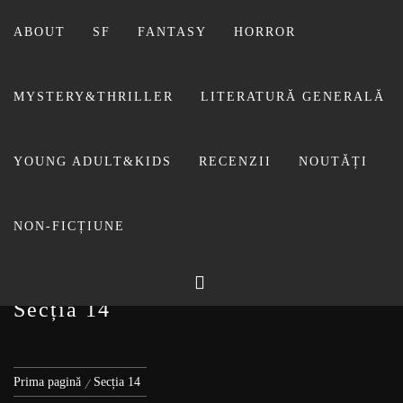
Sari
la
ABOUT
SF
FANTASY
HORROR
conținut
MYSTERY&THRILLER
LITERATURĂ GENERALĂ
BIBLIOTECA LUI
YOUNG ADULT&KIDS
RECENZII
NOUTĂȚI
FOSTUL BLOG FANSF
LIVIU
NON-FICȚIUNE
Secția 14
Prima pagină
Secția 14