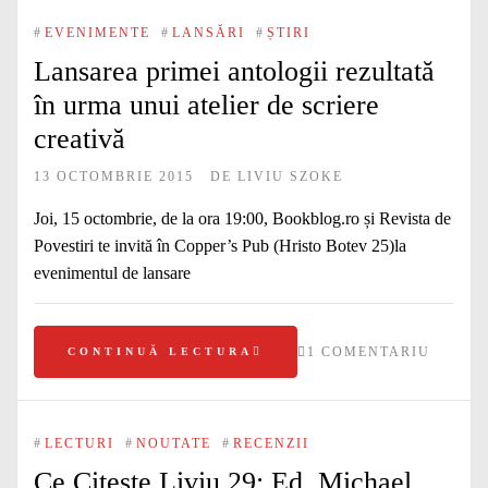
#
EVENIMENTE
#
LANSĂRI
#
ȘTIRI
Lansarea primei antologii rezultată
în urma unui atelier de scriere
creativă
13 OCTOMBRIE 2015
DE
LIVIU SZOKE
Joi, 15 octombrie, de la ora 19:00, Bookblog.ro și Revista de
Povestiri te invită în Copper’s Pub (Hristo Botev 25)la
evenimentul de lansare
1 COMENTARIU
CONTINUĂ LECTURA
#
LECTURI
#
NOUTATE
#
RECENZII
Ce Citește Liviu 29: Ed. Michael