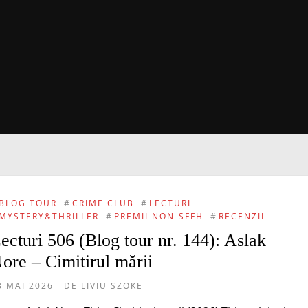
BLOG TOUR
#
CRIME CLUB
#
LECTURI
MYSTERY&THRILLER
#
PREMII NON-SFFH
#
RECENZII
ecturi 506 (Blog tour nr. 144): Aslak
ore – Cimitirul mării
3 MAI 2026
DE
LIVIU SZOKE