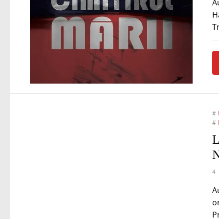
Au
H
T
#
#
L
N
4
Au
o
P