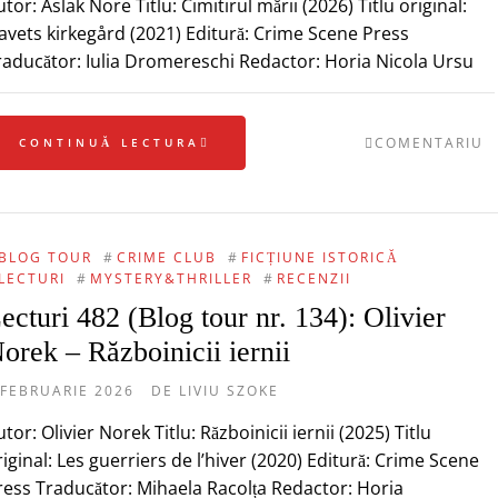
tor: Aslak Nore Titlu: Cimitirul mării (2026) Titlu original:
avets kirkegård (2021) Editură: Crime Scene Press
raducător: Iulia Dromereschi Redactor: Horia Nicola Ursu
COMENTARIU
CONTINUĂ LECTURA
BLOG TOUR
#
CRIME CLUB
#
FICȚIUNE ISTORICĂ
LECTURI
#
MYSTERY&THRILLER
#
RECENZII
ecturi 482 (Blog tour nr. 134): Olivier
orek – Războinicii iernii
 FEBRUARIE 2026
DE
LIVIU SZOKE
tor: Olivier Norek Titlu: Războinicii iernii (2025) Titlu
riginal: Les guerriers de l’hiver (2020) Editură: Crime Scene
ress Traducător: Mihaela Racolța Redactor: Horia