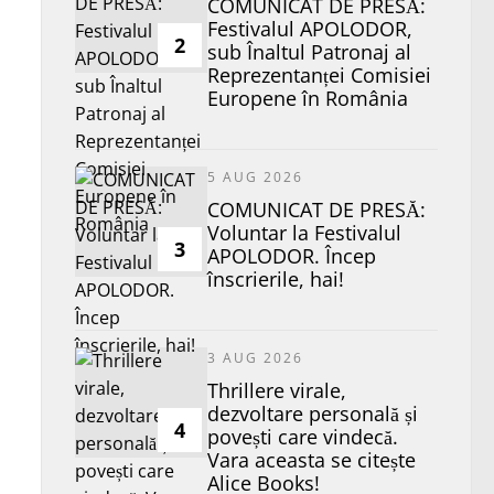
COMUNICAT DE PRESĂ:
Festivalul APOLODOR,
2
sub Înaltul Patronaj al
Reprezentanței Comisiei
Europene în România
5 AUG 2026
COMUNICAT DE PRESĂ:
Voluntar la Festivalul
3
APOLODOR. Încep
înscrierile, hai!
3 AUG 2026
Thrillere virale,
dezvoltare personală și
4
povești care vindecă.
Vara aceasta se citește
Alice Books!