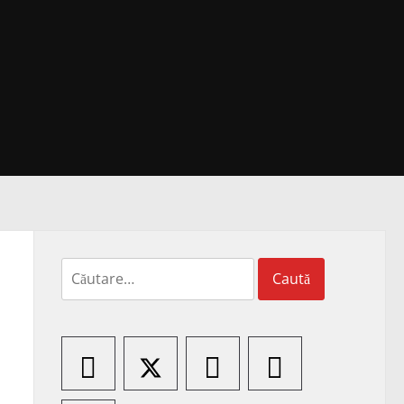
Caută
după: