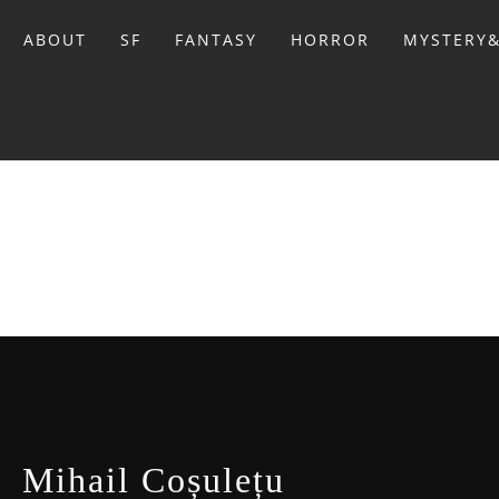
Sari
la
ABOUT
SF
FANTASY
HORROR
MYSTERY&
conținut
BIBL
Mihail Coșulețu