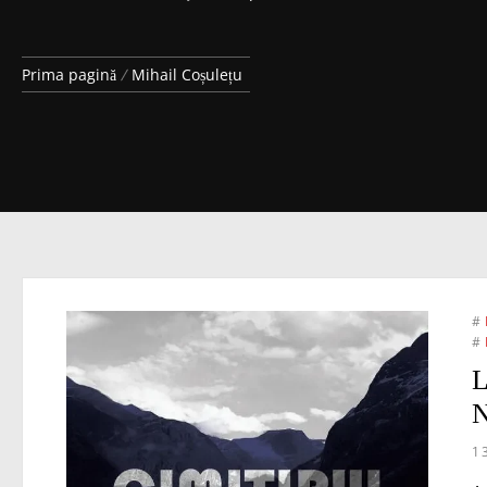
Prima pagină
Mihail Coșulețu
#
#
L
N
1