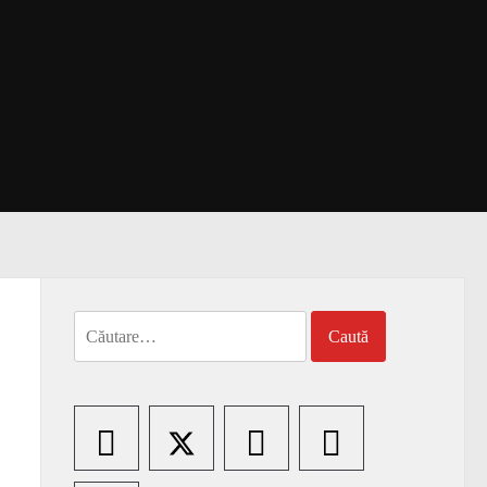
Caută
după: