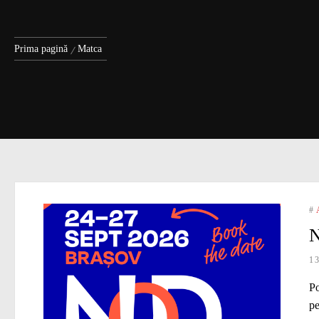
Prima pagină
Matca
#
N
1
Po
pe