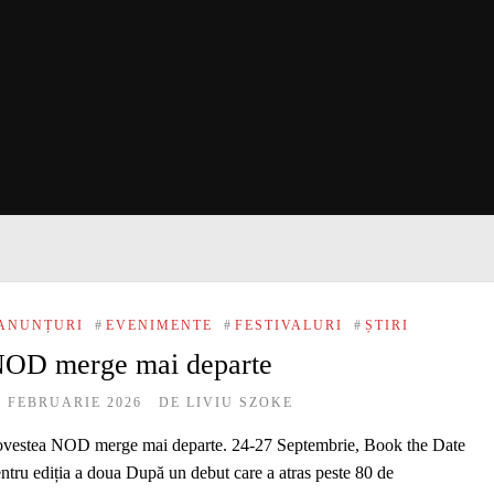
ANUNȚURI
#
EVENIMENTE
#
FESTIVALURI
#
ȘTIRI
OD merge mai departe
3 FEBRUARIE 2026
DE
LIVIU SZOKE
vestea NOD merge mai departe. 24-27 Septembrie, Book the Date
ntru ediția a doua După un debut care a atras peste 80 de