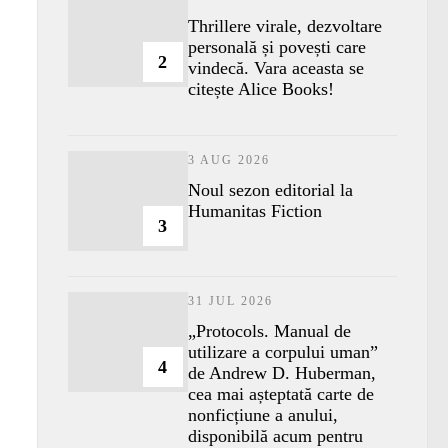
Thrillere virale, dezvoltare
personală și povești care
2
vindecă. Vara aceasta se
citește Alice Books!
3 AUG 2026
​Noul sezon editorial la
Humanitas Fiction
3
31 JUL 2026
„Protocols. Manual de
utilizare a corpului uman”
4
de Andrew D. Huberman,
cea mai așteptată carte de
nonficțiune a anului,
disponibilă acum pentru