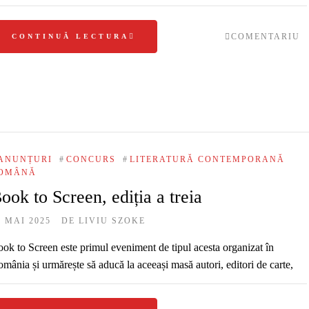
COMENTARIU
CONTINUĂ LECTURA
ANUNȚURI
#
CONCURS
#
LITERATURĂ CONTEMPORANĂ
OMÂNĂ
ook to Screen, ediția a treia
2 MAI 2025
DE
LIVIU SZOKE
ok to Screen este primul eveniment de tipul acesta organizat în
mânia și urmărește să aducă la aceeași masă autori, editori de carte,