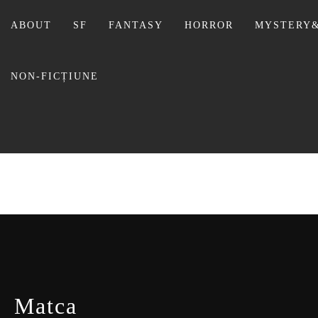
Sari
la
ABOUT
SF
FANTASY
HORROR
MYSTERY&
conținut
NON-FICȚIUNE
BIBLI
Matca