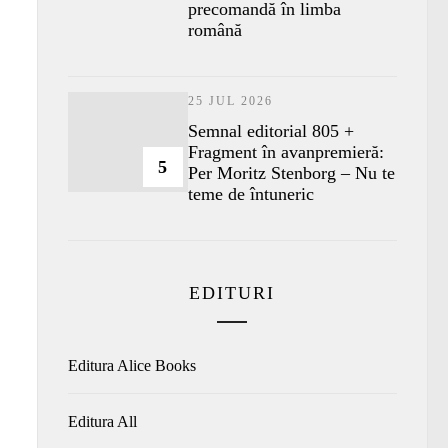
precomandă în limba
română
25 JUL 2026
Semnal editorial 805 +
Fragment în avanpremieră:
5
Per Moritz Stenborg – Nu te
teme de întuneric
EDITURI
Editura Alice Books
Editura All