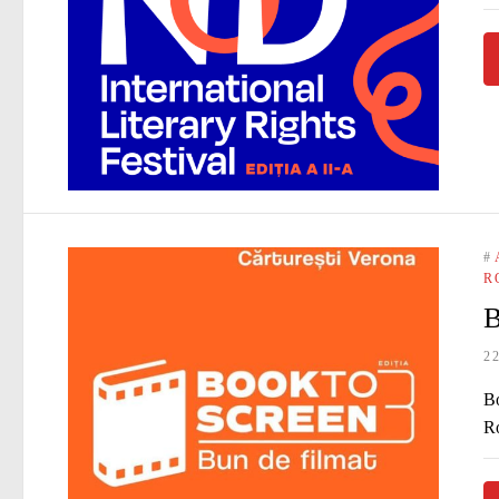
#
R
B
2
Bo
Ro