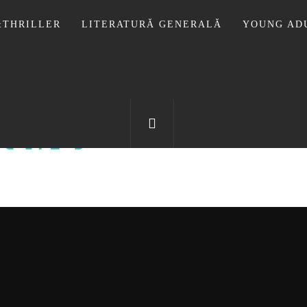
THRILLER
LITERATURĂ GENERALĂ
YOUNG AD
OTECA LUI
FOSTUL BLOG FANSF