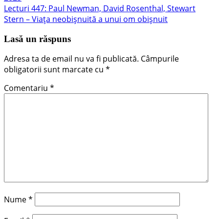
în
Articolul
Lecturi 447: Paul Newman, David Rosenthal, Stewart
articole
următor:
Stern – Viața neobișnuită a unui om obișnuit
Lasă un răspuns
Adresa ta de email nu va fi publicată.
Câmpurile
obligatorii sunt marcate cu
*
Comentariu
*
Nume
*