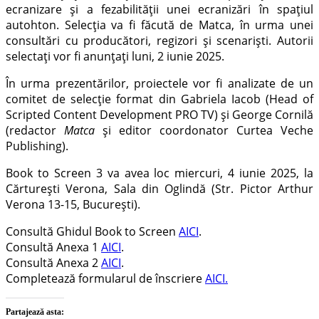
ecranizare și a fezabilității unei ecranizări în spațiul
autohton. Selecția va fi făcută de Matca, în urma unei
consultări cu producători, regizori și scenariști. Autorii
selectați vor fi anunțați luni, 2 iunie 2025.
În urma prezentărilor, proiectele vor fi analizate de un
comitet de selecție format din Gabriela Iacob (Head of
Scripted Content Development PRO TV) și George Cornilă
(redactor
Matca
și editor coordonator Curtea Veche
Publishing).
Book to Screen 3 va avea loc miercuri, 4 iunie 2025, la
Cărturești Verona, Sala din Oglindă (Str. Pictor Arthur
Verona 13-15, București).
Consultă Ghidul Book to Screen
AICI
.
Consultă Anexa 1
AICI
.
Consultă Anexa 2
AICI
.
Completează formularul de înscriere
AICI.
Partajează asta: