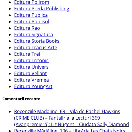
Editura Polirom
Editura Preda Publishing
Editura Publica
Editura Publisol
Editura Rao
Editura Signatura
Editura Storia Books
Editura Tracus Arte
Editura Trei
Editura Tritonic
Editura Univers
Editura Vellant
Editura Vremea
Editura YoungArt
Comentarii recente
Recenziile Mădălinei 69 – Vila de Rachel Hawkins
(CRIME CLUB) – Fantaliria
la
Lecturi 369
(Avanpremieră): Liz Nugent – Ciudata Sally Diamond
Recenziile Mădălinei 106 – Librăria Les Chats Noirs