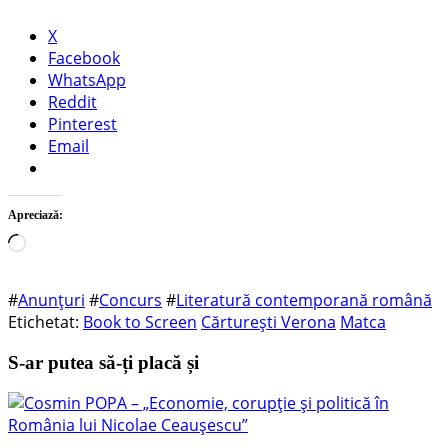
X
Facebook
WhatsApp
Reddit
Pinterest
Email
Apreciază:
Încarc...
#
Anunțuri
#
Concurs
#
Literatură contemporană română
Etichetat:
Book to Screen
Cărturești Verona
Matca
S-ar putea să-ți placă și