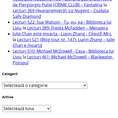
de Piergiorgio Pulixi (CRIME CLUB) – Fantaliria
la
Lecturi 369 (Avanpremieră): Liz Nugent – Ciudata
Sally Diamond
Lecturi 522: Sue Watson - Tu, eu, ea - Biblioteca lui
Liviu
la
Lecturi 389: Freida McFadden – Menajera
Julie Chan este moarta - Liann Zhang - CitestE-MI-L
la
Lecturi 521 (Blog tour nr. 147): Liann Zhang – Julie
Chan e moartă
Lecturi 510: Michael McDowell - Casa - Biblioteca lui
Liviu
la
Lecturi 461: Michael McDowell – Blackwater.
Potopul
Categorii
Categorii
Arhive
Arhive