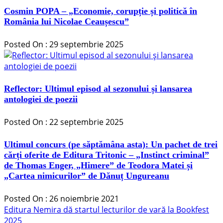
Cosmin POPA – „Economie, corupție și politică în
România lui Nicolae Ceaușescu”
Posted On : 29 septembrie 2025
Reflector: Ultimul episod al sezonului și lansarea
antologiei de poezii
Posted On : 22 septembrie 2025
Ultimul concurs (pe săptămâna asta): Un pachet de trei
cărți oferite de Editura Tritonic – „Instinct criminal”
de Thomas Enger, „Himere” de Teodora Matei și
„Cartea nimicurilor” de Dănuț Ungureanu
Posted On : 26 noiembrie 2021
Navigare
Articolul
Editura Nemira dă startul lecturilor de vară la Bookfest
anterior:
2025