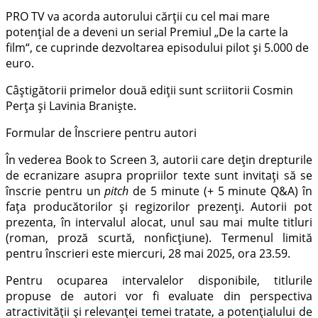
PRO TV va acorda autorului cărții cu cel mai mare
potențial de a deveni un serial Premiul „De la carte la
film“, ce cuprinde dezvoltarea episodului pilot și 5.000 de
euro.
Câștigătorii primelor două ediții sunt scriitorii Cosmin
Perța și Lavinia Braniște.
Formular de Înscriere pentru autori
În vederea Book to Screen 3, autorii care dețin drepturile
de ecranizare asupra propriilor texte sunt invitați să se
înscrie pentru un
pitch
de 5 minute (+ 5 minute Q&A) în
fața producătorilor și regizorilor prezenți. Autorii pot
prezenta, în intervalul alocat, unul sau mai multe titluri
(roman, proză scurtă, nonficțiune). Termenul limită
pentru înscrieri este miercuri, 28 mai 2025, ora 23.59.
Pentru ocuparea intervalelor disponibile, titlurile
propuse de autori vor fi evaluate din perspectiva
atractivității și relevanței temei tratate, a potențialului de