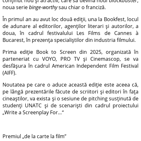
conținut nou și atractiv, care să devină noul blockbuster,
noua serie
binge-worthy
sau chiar o franciză.
În primul an au avut loc două ediții, una la Bookfest, locul
de adunare al editorilor, agenților literari și autorilor, a
doua, în cadrul festivalului Les Films de Cannes à
Bucarest, în prezența specialiștilor din industria filmului.
Prima ediție Book to Screen din 2025, organizată în
parteneriat cu VOYO, PRO TV și Cinemascop, se va
desfășura în cadrul American Independent Film Festival
(AIFF).
Noutatea pe care o aduce această ediție este aceea că,
pe lângă prezentările făcute de scriitori și editori în fața
cineaștilor, va exista și o sesiune de pitching susținută de
studenți UNATC și de scenariști din cadrul proiectului
„Write a Screenplay For…“
Premiul „de la carte la film”