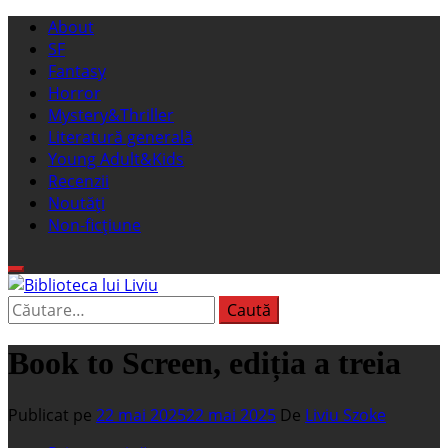
Sari
Meniu
About
la
principal
SF
conținut
Fantasy
Horror
Mystery&Thriller
Literatură generală
Young Adult&Kids
Recenzii
Noutăți
Non-ficțiune
Caută
Biblioteca lui Liviu
Fostul blog FanSF
după:
Book to Screen, ediția a treia
Publicat pe
22 mai 2025
22 mai 2025
De
Liviu Szoke