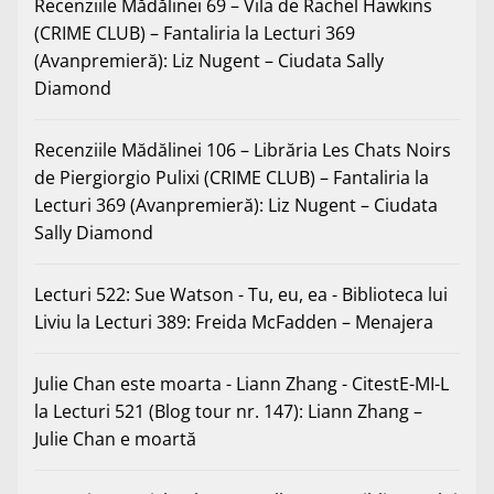
Recenziile Mădălinei 69 – Vila de Rachel Hawkins
(CRIME CLUB) – Fantaliria
la
Lecturi 369
(Avanpremieră): Liz Nugent – Ciudata Sally
Diamond
Recenziile Mădălinei 106 – Librăria Les Chats Noirs
de Piergiorgio Pulixi (CRIME CLUB) – Fantaliria
la
Lecturi 369 (Avanpremieră): Liz Nugent – Ciudata
Sally Diamond
Lecturi 522: Sue Watson - Tu, eu, ea - Biblioteca lui
Liviu
la
Lecturi 389: Freida McFadden – Menajera
Julie Chan este moarta - Liann Zhang - CitestE-MI-L
la
Lecturi 521 (Blog tour nr. 147): Liann Zhang –
Julie Chan e moartă