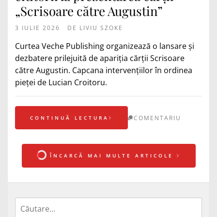
„Scrisoare către Augustin”
3 IULIE 2026
DE
LIVIU SZOKE
Curtea Veche Publishing organizează o lansare și
dezbatere prilejuită de apariția cărții Scrisoare
către Augustin. Capcana intervențiilor în ordinea
pieței de Lucian Croitoru.
COMENTARIU
CONTINUĂ LECTURA
ÎNCARCĂ MAI MULTE ARTICOLE
Caută
după: