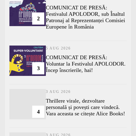
COMUNICAT DE PRESĂ:
Festivalul APOLODOR, sub Înaltul
2
Patronaj al Reprezentanței Comisiei
Europene în România
5 AUG 2026
COMUNICAT DE PRESĂ:
Voluntar la Festivalul APOLODOR.
3
Încep înscrierile, hai!
3 AUG 2026
Thrillere virale, dezvoltare
personală și povești care vindecă.
4
Vara aceasta se citește Alice Books!
3 AUG 2026