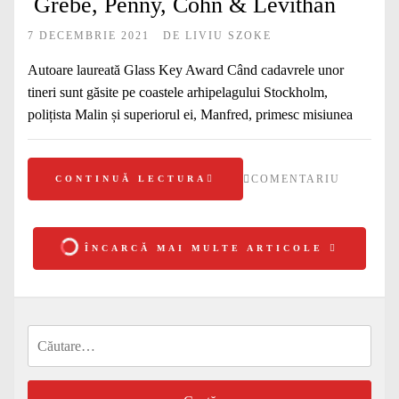
Grebe, Penny, Cohn & Levithan
7 DECEMBRIE 2021
DE
LIVIU SZOKE
Autoare laureată Glass Key Award Când cadavrele unor
tineri sunt găsite pe coastele arhipelagului Stockholm,
polițista Malin și superiorul ei, Manfred, primesc misiunea
COMENTARIU
CONTINUĂ LECTURA
ÎNCARCĂ MAI MULTE ARTICOLE
Caută
după: