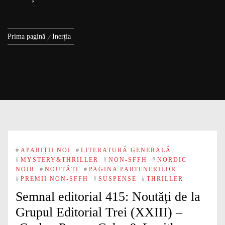
Prima pagină
Inerția
#
APARIȚII NOI
#
LITERATURĂ GENERALĂ
#
MYSTERY&THRILLER
#
NON-SFFH
#
NORDIC
NOIR
#
NOUTĂȚI
#
PAGINA PARTENERILOR
#
PREMII NON-SFFH
#
SUSPENSE
#
THRILLER
Semnal editorial 415: Noutăți de la
Grupul Editorial Trei (XXIII) –