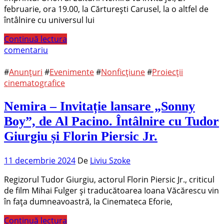
februarie, ora 19.00, la Cărturești Carusel, la o altfel de
întâlnire cu universul lui
Continuă lectura
comentariu
#
Anunțuri
#
Evenimente
#
Nonficțiune
#
Proiecții
cinematografice
Nemira – Invitație lansare „Sonny
Boy”, de Al Pacino. Întâlnire cu Tudor
Giurgiu și Florin Piersic Jr.
11 decembrie 2024
De
Liviu Szoke
Regizorul Tudor Giurgiu, actorul Florin Piersic Jr., criticul
de film Mihai Fulger și traducătoarea Ioana Văcărescu vin
în fața dumneavoastră, la Cinemateca Eforie,
Continuă lectura