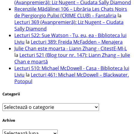
(Avanpremieră): Liz Nugent – Ciudata Sally Diamond
Recenziile Mădălinei 106 – Librăria Les Chats Noirs
de Piergiorgio Pulixi (CRIME CLUB) – Fantaliria
la
Lecturi 369 (Avanpremieră): Liz Nugent – Ciudata
Sally Diamond
Lecturi 522: Sue Watson - Tu, eu, ea - Biblioteca lui
Liviu
la
Lecturi 389: Freida McFadden – Menajera
Julie Chan este moarta - Liann Zhang - CitestE-MI-L
la
Lecturi 521 (Blog tour nr. 147): Liann Zhang – Julie
Chan e moartă
Lecturi 510: Michael McDowell - Casa - Biblioteca lui
Liviu
la
Lecturi 461: Michael McDowell – Blackwater.
Potopul
Categorii
Categorii
Arhive
Arhive