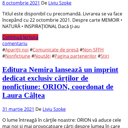
8 octombrie 2021
De
Liviu Szoke
Titlul este disponibil cu precomandă. Livrarea se va face
începând cu 22 octombrie 2021. Despre carte MEMOIR •
NATURĂ • INSPIRAȚIONAL Dacă ți-au
Continuă lectura
comentariu
#
Apariții noi
#
Comunicate de presă
#
Non-SFFH
#
Nonficțiune
#
Noutăți
#
Pagina partenerilor
#
Știri
Editura Nemira lansează un imprint
dedicat exclusiv cărților de
nonficțiune: ORION, coordonat de
Laura Câlțea
31 martie 2021
De
Liviu Szoke
O lume întreagă în cărţile noastre: ORION vă aduce cele
mai noi și mai provocatoare cărți despre lumea în care