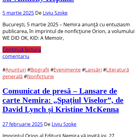
5 martie 2025
De
Liviu Szoke
București, 5 martie 2025 – Nemira anunță cu entuziasm
publicarea, în imprintul de nonficțiune Orion, a volumului
WE DID OK, KID: A Memoir,
Continuă lectura
comentariu
#
Anunțuri
#
Biografii
#
Evenimente
#
Lansări
#
Literatură
generală
#
Nonficțiune
Comunicat de presă – Lansare de
carte Nemira: „Spațiul Viselor”, de
David Lynch și Kristine McKenna
27 februarie 2025
De
Liviu Szoke
Imprintul Orion al Editurii Nemira vă invită joi, 27