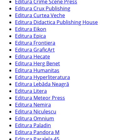
Editura Crime Scene Press
Editura Crux Publishing
Editura Curtea Veche
Editura Didactica Publishing House
Editura Eikon
Editura Epica
Editura Frontiera
Editura GraficArt
Editura Hecate
Editura Herg Benet
Editura Humanitas
Editura Hyperliteratura
Editura Lebăda Neagră
Editura Litera
Editura Meteor Press
Editura Nemira
Editura Niculescu
Editura Omnium
Editura Paladin
Editura Pandora M
Editura Paralela 45