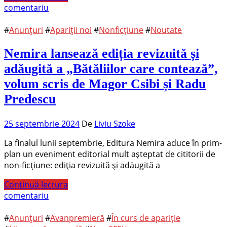
comentariu
#
Anunțuri
#
Apariții noi
#
Nonficțiune
#
Noutate
Nemira lansează ediția revizuită și
adăugită a „Bătăliilor care contează”,
volum scris de Magor Csibi și Radu
Predescu
25 septembrie 2024
De
Liviu Szoke
La finalul lunii septembrie, Editura Nemira aduce în prim-
plan un eveniment editorial mult așteptat de cititorii de
non-ficțiune: ediția revizuită și adăugită a
Continuă lectura
comentariu
#
Anunțuri
#
Avanpremieră
#
În curs de apariție