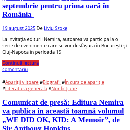
septembrie pentru prima oară în
România
19 august 2025
De
Liviu Szoke
La invitația editurii Nemira, autoarea va participa la o
serie de evenimente care se vor desfășura în București și
Cluj-Napoca în perioada 15
Continuă lectura
comentariu
#
Apariții viitoare
#
Biografii
#
În curs de apariție
#
Literatură generală
#
Nonficțiune
Comunicat de presă: Editura Nemira
va publica în această toamnă volumul
„WE DID OK, KID: A Memoir”, de
Sir Anthony Hopkins