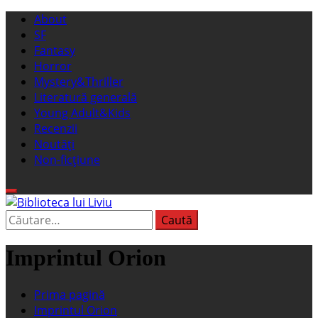
Sari
Meniu
About
la
principal
SF
conținut
Fantasy
Horror
Mystery&Thriller
Literatură generală
Young Adult&Kids
Recenzii
Noutăți
Non-ficțiune
Caută
Biblioteca lui Liviu
Fostul blog FanSF
după:
Imprintul Orion
Prima pagină
Imprintul Orion