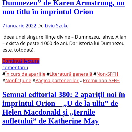
Dumnezeu” de Karen Armstrong, un
nou titlu în imprintul Orion
7 ianuarie 2022
De
Liviu Szoke
Ideea unei singure ființe divine – Dumnezeu, Iahve, Allah
– există de peste 4 000 de ani. Dar istoria lui Dumnezeu
este, totodată,
Continuă lectura
comentariu
#
În curs de apariție
#
Literatură generală
#
Non-SFFH
#
Nonficțiune
#
Pagina partenerilor
#
Premii non-SFFH
Semnal editorial 380: 2 apariții noi în
imprintul Orion – „U de la uliu” de
Helen Macdonald și „Iernile
sufletului” de Katherine May