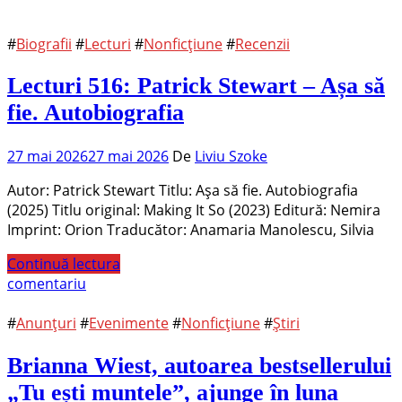
#
Biografii
#
Lecturi
#
Nonficțiune
#
Recenzii
Lecturi 516: Patrick Stewart – Așa să
fie. Autobiografia
27 mai 2026
27 mai 2026
De
Liviu Szoke
Autor: Patrick Stewart Titlu: Așa să fie. Autobiografia
(2025) Titlu original: Making It So (2023) Editură: Nemira
Imprint: Orion Traducător: Anamaria Manolescu, Silvia
Continuă lectura
comentariu
#
Anunțuri
#
Evenimente
#
Nonficțiune
#
Știri
Brianna Wiest, autoarea bestsellerului
„Tu ești muntele”, ajunge în luna