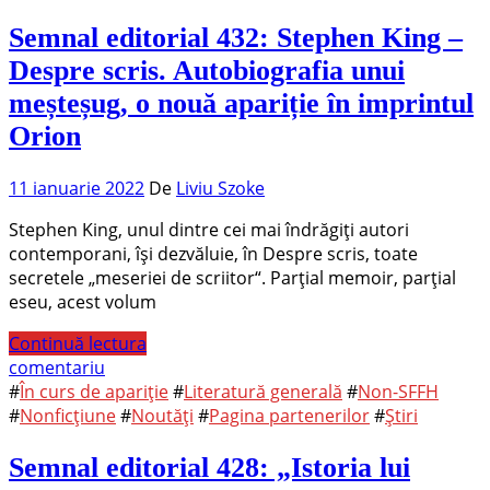
Semnal editorial 432: Stephen King –
Despre scris. Autobiografia unui
meșteșug, o nouă apariție în imprintul
Orion
11 ianuarie 2022
De
Liviu Szoke
Stephen King, unul dintre cei mai îndrăgiți autori
contemporani, își dezvăluie, în Despre scris, toate
secretele „meseriei de scriitor“. Parțial memoir, parțial
eseu, acest volum
Continuă lectura
comentariu
#
În curs de apariție
#
Literatură generală
#
Non-SFFH
#
Nonficțiune
#
Noutăți
#
Pagina partenerilor
#
Știri
Semnal editorial 428: „Istoria lui