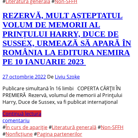
#
Literatură generală
#
Non-SFFH
REZERVĂ, MULT AȘTEPTATUL
VOLUM DE MEMORII AL
PRINȚULUI HARRY, DUCE DE
SUSSEX, URMEAZĂ SĂ APARĂ ÎN
ROMÂNIA LA EDITURA NEMIRA
PE 10 IANUARIE 2023
27 octombrie 2022
De
Liviu Szoke
Publicare simultană în 16 limbi COPERTA CĂRȚII ÎN
PREMIERĂ Rezervă, volumul de memorii al Prințului
Harry, Duce de Sussex, va fi publicat internațional
Continuă lectura
comentariu
#
În curs de apariție
#
Literatură generală
#
Non-SFFH
#
Nonficțiune
#
Pagina partenerilor