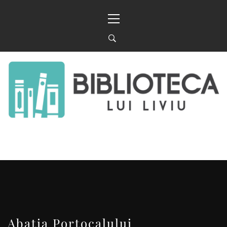
Sari
Meniu
la
principal
conținut
BIBLIOTECA LUI
FOSTUL BLOG FANSF
LIVIU
Abația Portocalului