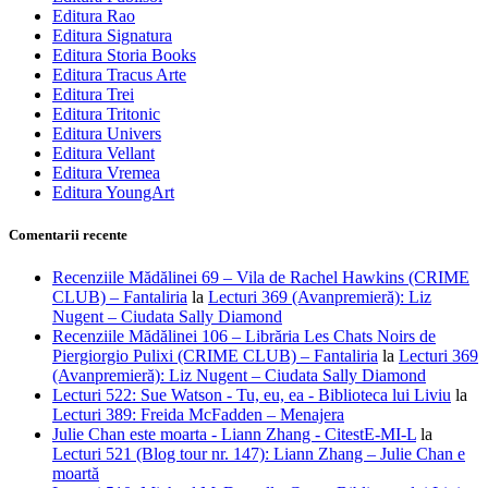
Editura Rao
Editura Signatura
Editura Storia Books
Editura Tracus Arte
Editura Trei
Editura Tritonic
Editura Univers
Editura Vellant
Editura Vremea
Editura YoungArt
Comentarii recente
Recenziile Mădălinei 69 – Vila de Rachel Hawkins (CRIME
CLUB) – Fantaliria
la
Lecturi 369 (Avanpremieră): Liz
Nugent – Ciudata Sally Diamond
Recenziile Mădălinei 106 – Librăria Les Chats Noirs de
Piergiorgio Pulixi (CRIME CLUB) – Fantaliria
la
Lecturi 369
(Avanpremieră): Liz Nugent – Ciudata Sally Diamond
Lecturi 522: Sue Watson - Tu, eu, ea - Biblioteca lui Liviu
la
Lecturi 389: Freida McFadden – Menajera
Julie Chan este moarta - Liann Zhang - CitestE-MI-L
la
Lecturi 521 (Blog tour nr. 147): Liann Zhang – Julie Chan e
moartă