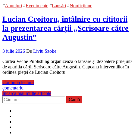
#
Anunțuri
#
Evenimente
#
Lansări
#
Nonficțiune
Lucian Croitoru, întâlnire cu cititorii
la prezentarea cărții „Scrisoare către
Augustin”
3 iulie 2026
De
Liviu Szoke
Curtea Veche Publishing organizează o lansare și dezbatere prilejuită
de apariția cărții Scrisoare către Augustin. Capcana intervențiilor în
ordinea pieței de Lucian Croitoru.
Continuă lectura
comentariu
Încarcă mai multe articole
Caută
după: