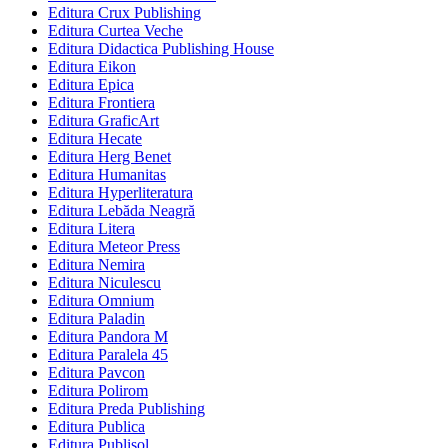
Editura Crux Publishing
Editura Curtea Veche
Editura Didactica Publishing House
Editura Eikon
Editura Epica
Editura Frontiera
Editura GraficArt
Editura Hecate
Editura Herg Benet
Editura Humanitas
Editura Hyperliteratura
Editura Lebăda Neagră
Editura Litera
Editura Meteor Press
Editura Nemira
Editura Niculescu
Editura Omnium
Editura Paladin
Editura Pandora M
Editura Paralela 45
Editura Pavcon
Editura Polirom
Editura Preda Publishing
Editura Publica
Editura Publisol