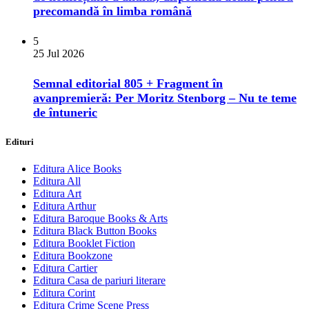
precomandă în limba română
5
25 Jul 2026
Semnal editorial 805 + Fragment în
avanpremieră: Per Moritz Stenborg – Nu te teme
de întuneric
Edituri
Editura Alice Books
Editura All
Editura Art
Editura Arthur
Editura Baroque Books & Arts
Editura Black Button Books
Editura Booklet Fiction
Editura Bookzone
Editura Cartier
Editura Casa de pariuri literare
Editura Corint
Editura Crime Scene Press