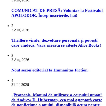
5 Aug 2026
COMUNICAT DE PRESĂ: Voluntar la Festivalul
APOLODOR. Încep înscrierile, hai!
2
3 Aug 2026
Thrillere virale, dezvoltare personală și povești
care vindecă. Vara aceasta se citește Alice Books!
3
3 Aug 2026
​Noul sezon editorial la Humanitas Fiction
4
31 Jul 2026
„Protocols. Manual de utilizare a corpului uman”
de Andrew D. Huberman, cea mai așteptată carte
de nonficțiune a anului, disponibilă acum pentru