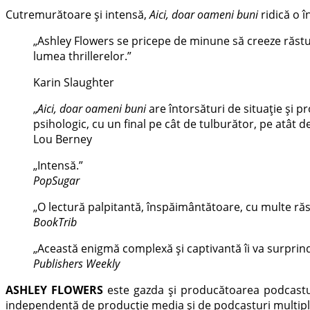
Cutremurătoare și intensă,
Aici, doar oameni buni
ridică o î
„Ashley Flowers se pricepe de minune să creeze răstur
lumea thrillerelor.”
Karin Slaughter
„
Aici, doar oameni buni
are întorsături de situație și 
psihologic, cu un final pe cât de tulburător, pe atât de
Lou Berney
„Intensă.”
PopSugar
„O lectură palpitantă, înspăimântătoare, cu multe răstur
BookTrib
„Această enigmă complexă și captivantă îi va surprinde 
Publishers Weekly
ASHLEY FLOWERS
este gazda și producătoarea podcast
independentă de producție media și de podcasturi multipl