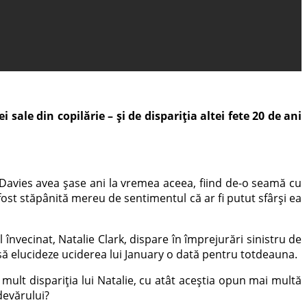
ale din copilărie – și de dispariția altei fete 20 de ani
 Davies avea șase ani la vremea aceea, fiind de-o seamă cu
a fost stăpânită mereu de sentimentul că ar fi putut sfârși ea
 învecinat, Natalie Clark, dispare în împrejurări sinistru de
să elucideze uciderea lui January o dată pentru totdeauna.
i mult dispariția lui Natalie, cu atât aceștia opun mai multă
adevărului?