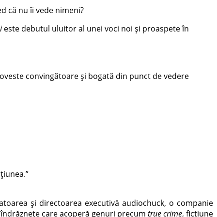
red că nu îi vede nimeni?
i
este debutul uluitor al unei voci noi și proaspete în
 poveste convingătoare și bogată din punct de vedere
cțiunea.”
datoarea și directoarea executivă audiochuck, o companie
le îndrăznețe care acoperă genuri precum
true crime
, ficțiune