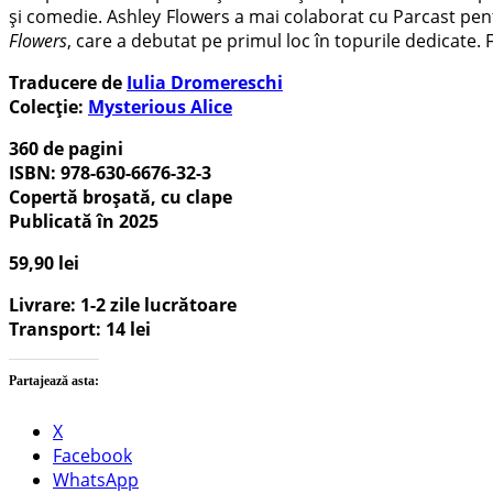
și comedie. Ashley Flowers a mai colaborat cu Parcast pen
Flowers
, care a debutat pe primul loc în topurile dedicate. 
Traducere de
Iulia Dromereschi
Colecție:
Mysterious Alice
360 de pagini
ISBN: 978-630-6676-32-3
Copertă broșată, cu clape
Publicată în 2025
59,90
lei
Livrare: 1-2 zile lucrătoare
Transport: 14 lei
Partajează asta:
X
Facebook
WhatsApp