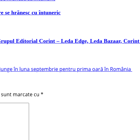
e se hrănesc cu întuneric
 Grupul Editorial Corint – Leda Edge, Leda Bazaar, Corint 
 ajunge în luna septembrie pentru prima oară în România
i sunt marcate cu
*