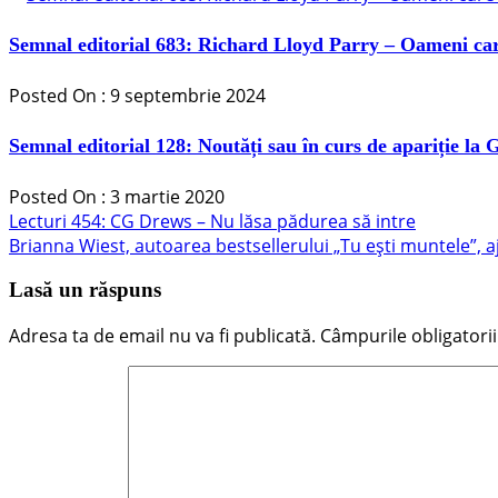
Semnal editorial 683: Richard Lloyd Parry – Oameni car
Posted On : 9 septembrie 2024
Semnal editorial 128: Noutăți sau în curs de apariție la
Posted On : 3 martie 2020
Navigare
Articolul
Lecturi 454: CG Drews – Nu lăsa pădurea să intre
anterior:
Articolul
Brianna Wiest, autoarea bestsellerului „Tu ești muntele”,
în
următor:
articole
Lasă un răspuns
Adresa ta de email nu va fi publicată.
Câmpurile obligatori