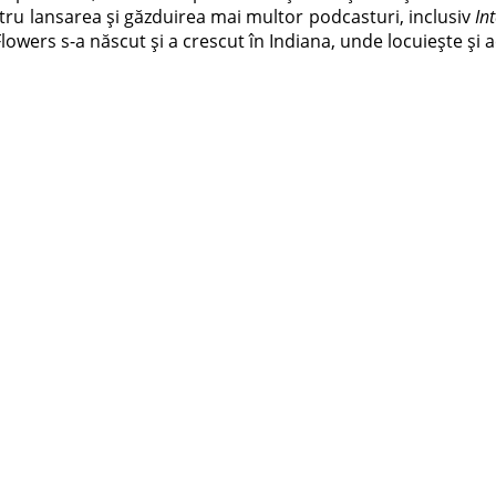
tru lansarea și găzduirea mai multor podcasturi, inclusiv
In
Flowers s-a născut și a crescut în Indiana, unde locuiește și a