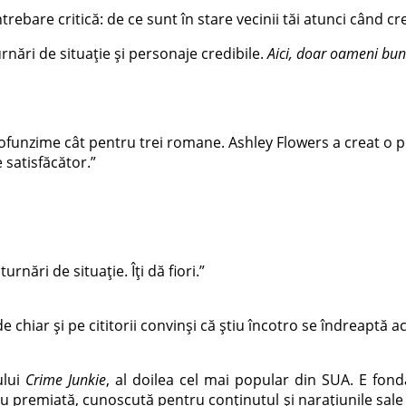
ntrebare critică: de ce sunt în stare vecinii tăi atunci când c
nări de situație și personaje credibile.
Aici, doar oameni bun
profunzime cât pentru trei romane. Ashley Flowers a creat o
 satisfăcător.”
nări de situație. Îți dă fiori.”
chiar și pe cititorii convinși că știu încotro se îndreaptă a
ului
Crime Junkie
, al doilea cel mai popular din SUA. E fon
u premiată, cunoscută pentru conținutul și narațiunile sa