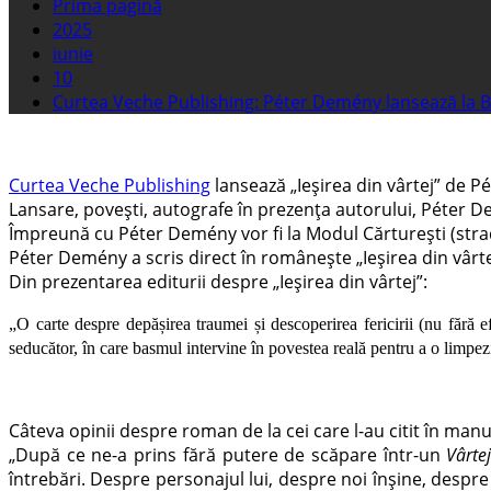
Prima pagină
2025
iunie
10
Curtea Veche Publishing: Péter Demény lansează la Buc
Curtea Veche Publishing
lansează „Ieșirea din vârtej” de P
Lansare, povești, autografe în prezența autorului, Péter De
Împreună cu Péter Demény vor fi la Modul Cărturești (stra
Péter Demény a scris
direct
în românește
„Ieșirea din vârt
Din prezentarea editurii despre „Ieșirea din vârtej”:
„O carte despre depășirea traumei și descoperirea fericirii (nu fără e
seducător, în care basmul intervine în povestea reală pentru a o limpezi,
Câteva opinii despre roman de la cei care l-au citit în manu
„După ce ne-a prins fără putere de scăpare într-un
Vârte
întrebări. Despre personajul lui, despre noi înșine, despre