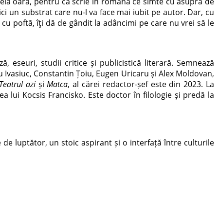
 treia oară, pentru că scrie în română ce simte cu asupra de
ci un substrat care nu-l va face mai iubit pe autor. Dar, cu
cu poftă, îți dă de gândit la adâncimi pe care nu vrei să le
 eseuri, studii critice și publicistică literară. Semnează
u Ivasiuc, Constantin Țoiu, Eugen Uricaru și Alex Moldovan,
Teatrul azi
și
Matca
, al cărei redactor-șef este din 2023. La
 lui Kocsis Francisko. Este doctor în filologie și predă la
e de luptător, un stoic
aspirant și o interfață între culturile