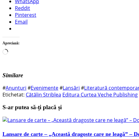
WhatsApp
Reddit
Pinterest
Email
Apreciază:
Încarc...
Similare
#
Anunțuri
#
Evenimente
#
Lansări
#
Literatură contempor
Etichetat:
Cătălin Striblea
Editura Curtea Veche Publishing
S-ar putea să-ți placă și
Lansare de carte – „Această dragoste care ne leagă” – D