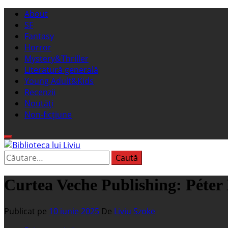
Sari
Meniu
About
la
principal
SF
conținut
Fantasy
Horror
Mystery&Thriller
Literatură generală
Young Adult&Kids
Recenzii
Noutăți
Non-ficțiune
Caută
Biblioteca lui Liviu
Fostul blog FanSF
după:
Curtea Veche Publishing: Péter 
Publicat pe
10 iunie 2025
De
Liviu Szoke