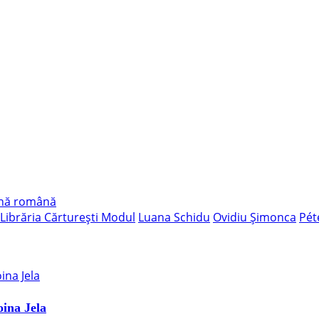
ană română
Librăria Cărturești Modul
Luana Schidu
Ovidiu Șimonca
Pét
oina Jela