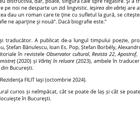
ereu distructivă, dar, poate, singura cale spre regăsire. Și a
 pe noi ne desparte un zid lingvistic.
Ieșirea din vârtej
are ai
ea dau un roman care te ține cu sufletul la gură, se citește 
rafie ne aparține și nouă“. Dacă biografie este.”
traducător. A publicat de-a lungul timpului poezie, proză,
nu, Ștefan Bănulescu, Ioan Es. Pop, Ștefan Borbély, Alexandr
itoriale în revistele
Observator cultural
,
Revista 22
,
Apostrof
,
mistreț
(2020) și
Vârtej în reluare
(2023), ambele în traducerea
 din București.
Rezidența FILIT Iași (octombrie 2024).
tural
curios și neîmpăcat, cât se poate de laș și cât se poat
locuiește în București.