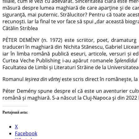
filiale, cum le vezi cu adevărat. Sinceritatea clară este m
măsură despre lumea maghiară de care aparține și de care
siguranță, mai puternic. Strălucitor? Pentru că toate acest
recunoști. Iar la final te vor face să spui „dar această biog
Cătălin Striblea
PÉTER DEMÉNY (n. 1972) este scriitor, poet, dramaturg și 
traduceri în maghiară din Nichita Stănescu, Gabriel Liicea
iar în limba română publică eseuri, articole, versuri și ed
Curtea Veche Publishing i-au apărut romanele
Splendidul 
Facultatea de Limbi și Literaturi Străine de la Universitatea
Romanul
Ieșirea din vârtej
este scris direct
în românește, la 
Péter Demény
spune despre el că este un aventurier cul
română și maghiară.
S-a născut la Cluj-Napoca și din 2022 
Partajează asta:
X
Facebook