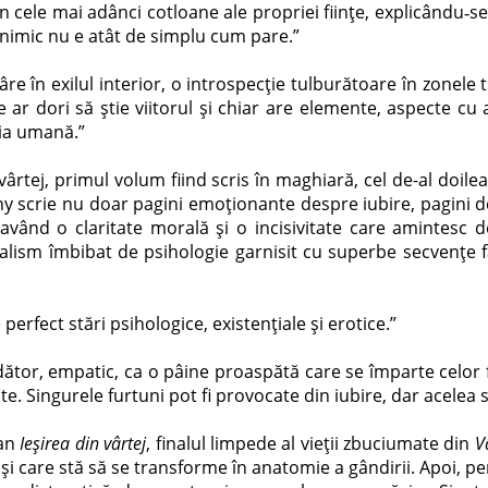
 în cele mai adânci cotloane ale propriei ființe, explicându‑s
 nimic nu e atât de simplu cum pare.”
e în exilul interior, o introspecţie tulburătoare în zonele 
r dori să știe viitorul și chiar are elemente, aspecte cu aj
cia umană.”
din vârtej, primul volum fiind scris în maghiară, cel de-al 
y scrie nu doar pagini emoționante despre iubire, pagini de
 având o claritate morală și o incisivitate care amintesc 
lism îmbibat de psihologie garnisit cu superbe secvențe fan
erfect stări psihologice, existențiale și erotice.”
or, empatic, ca o pâine proaspătă care se împarte celor flăm
. Singurele furtuni pot fi provocate din iubire, dar acelea
man
Ieșirea din vârtej
, finalul limpede al vieții zbuciumate din
V
 care stă să se transforme în anatomie a gândirii. Apoi, pent