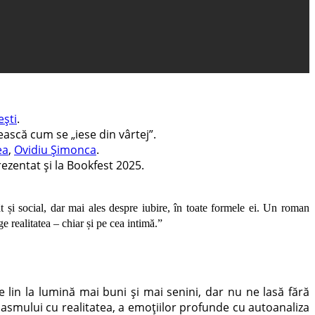
ști
.
ască cum se „iese din vârtej”.
ea
,
Ovidiu Șimonca
.
rezentat și la Bookfest 2025.
ât și social, dar mai ales despre iubire, în toate formele ei. Un roman
e realitatea – chiar și pe cea intimă.”
lin la lumină mai buni și mai senini, dar nu ne lasă fără
 basmului cu realitatea, a emoțiilor profunde cu autoanaliza