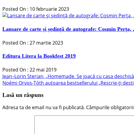
Posted On : 10 februarie 2023
Lansare de carte și ședință de autografe: Cosmin Perța, 
Posted On : 27 martie 2023
Editura Litera la Bookfest 2019
Posted On : 22 mai 2019
Navigare
Articolul
Jean–Lorin Sterian, „Homemade. Se joacă cu casa deschisă“, 
anterior:
Articolul
Noémi Orvos-Tóth autoarea bestsellerului „Rescrie-ți desti
în
următor:
articole
Lasă un răspuns
Adresa ta de email nu va fi publicată.
Câmpurile obligatori