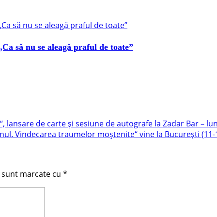
„Ca să nu se aleagă praful de toate”
lansare de carte și sesiune de autografe la Zadar Bar – luni
nul. Vindecarea traumelor moștenite“ vine la București (11-1
i sunt marcate cu
*