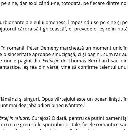
e pe sine, dar explicându-ne, totodată, pe fiecare dintre noi
turbionante ale eului omenesc, limpezindu-se pe sine și pe
utorul cărora să-l ghicească“, el prevede o ieșire în notă
doilea în română, Péter Demény marchează un moment unic în
 o sinceritate aproape sinucigașă, ci și pagini, cum rar au
de unele pagini din
Extincție
de Thomas Bernhard sau din
tastice, Ieșirea din vârtej vine să confirme talentul unui
ânzi și singuri. Opus vârtejului este un ocean liniștit în
 sunt mai degrabă adieri binecuvântate.”
ârtej în reluare
. Curajos? O dată, pentru că puțini oameni își
ru că e greu să le spui iubirilor tale, fie ele romantice sau