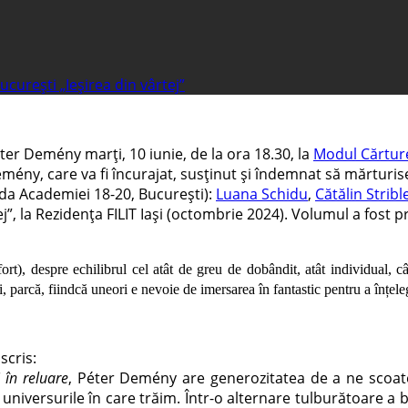
urești „Ieșirea din vârtej”
éter Demény marți, 10 iunie, de la ora 18.30, la
Modul Cărture
mény, care va fi încurajat, susținut și îndemnat să mărturise
da Academiei 18-20, București):
Luana Schidu
,
Cătălin Stribl
ej”, la Rezidența FILIT Iași (octombrie 2024). Volumul a fost p
fort), despre echilibrul cel atât de greu de dobândit, atât individual, c
 parcă, fiindcă uneori e nevoie de imersarea în fantastic pentru a înțeleg
scris:
j în reluare
, Péter Demény are generozitatea de a ne scoate 
 universurile în care trăim. Într-o alternare tulburătoare a