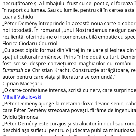
necruțătoare și a limbajului frust cu cel poetic, el forează
în raport cu lumea. Sau cu lumile, pentru că în cartea asta
Luana Schidu
„Péter Demény întreprinde în această nouă carte o coborâr
noi totodată. În romanul „unui Nostradamus nesigur care a
rezilientă, oferindu-ne o incomensurabilă empatie cu spe
Florica Ciodaru-Courriol
„Cu acest diptic format din Vârtej în reluare și Ieșirea 
spațiul cultural românesc. Prins între două culturi, Demén
fost scrise, despre conviețuirea maghiarilor cu românii,
Eurotrash
de Christian Kracht. Construcție atrăgătoare, rea
autor pentru care viața și literatura se confundă.”
Ciprian Măceșaru
„O carte-confesiune intensă, scrisă cu nerv, care surprinde p
Mihail Vakulovski
„Péter Demény ajunge la metamorfoză: devine senin, răbdăt
care Péter Demény strecoară povești, fărâme de ingenuitate
Ovidiu Șimonca
„Péter Demény este curajos și strălucitor în noul său ro
deschid așa sufletul pentru o judecată publică minuțioasă și