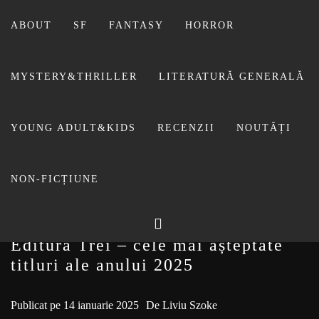
Sari
la
ABOUT
SF
FANTASY
HORROR
conținut
MYSTERY&THRILLER
LITERATURĂ GENERALĂ
BIBLIOTECA LUI
YOUNG ADULT&KIDS
RECENZII
NOUTĂȚI
FOSTUL BLOG FANSF
LIVIU
NON-FICȚIUNE
Editura Trei – cele mai așteptate
titluri ale anului 2025
Publicat pe
14 ianuarie 2025
De
Liviu Szoke