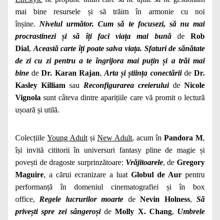
mai bine resursele și să trăim în armonie cu noi
înșine.
Nivelul următor. Cum să te focusezi, să nu mai
procrastinezi și să îți faci viața mai bună
de
Rob
Dial
,
Această carte îți poate salva viața. Sfaturi de sănătate
de zi cu zi pentru a te îngrijora mai puțin și a trăi mai
bine
de
Dr. Karan Rajan
,
Arta și știința conectării
de
Dr.
Kasley Killiam
sau
Reconfigurarea creierului
de
Nicole
Vignola
sunt câteva dintre aparițiile care vă promit o lectură
ușoară și utilă.
Colecțiile
Young Adult
și
New Adult
, acum în
Pandora M
,
își invită cititorii în universuri fantasy pline de magie și
povești de dragoste surprinzătoare:
Vrăjitoarele
, de
Gregory
Maguire
, a cărui ecranizare a luat
Globul de Aur
pentru
performanță în domeniul cinematografiei și în box
office,
Regele lucrurilor moarte
de
Nevin Holness
,
Să
privești spre zei sângeroși
de
Molly X. Chang
,
Umbrele