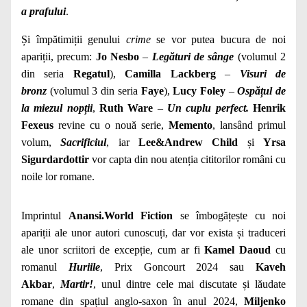
a prafului
.
Și împătimiții genului
crime
se vor putea bucura de noi
apariții, precum:
Jo Nesbo
–
Legături de sânge
(volumul 2
din seria
Regatul
),
Camilla Lackberg
–
Visuri de
bronz
(volumul 3 din seria
Faye
),
Lucy Foley
–
Ospățul de
la miezul nopții
,
Ruth Ware
–
Un cuplu perfect.
Henrik
Fexeus
revine cu o nouă serie,
Memento
, lansând primul
volum,
Sacrificiul
, iar
Lee&Andrew Child
și
Yrsa
Sigurdardottir
vor capta din nou atenția cititorilor români cu
noile lor romane.
Imprintul
Anansi.World Fiction
se îmbogățește cu noi
apariții ale unor autori cunoscuți, dar vor exista și traduceri
ale unor scriitori de excepție, cum ar fi
Kamel Daoud
cu
romanul
Huriile
, Prix Goncourt 2024 sau
Kaveh
Akbar
,
Martir!
, unul dintre cele mai discutate și lăudate
romane din spațiul anglo-saxon în anul 2024,
Miljenko