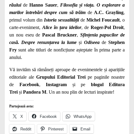
răului
de
Hanno Sauer
,
Filosofia și viața. O explorare a
marilor întrebări despre cum să trăim
de
A.C.
Grayling
,
primul volum din
Istoria sexualității
de
Michel Foucault
, o
carte-eveniment,
Alice în țara ideilor
, de
Roger-Pol Droit
,
un nou eseu de
Pascal Bruckner
,
Sfințenia papucilor de
casă. Despre renunțarea la lume
și
Odiseea
de
Stephen
Fry
sunt alte titluri de nonficțiune așteptate în prima parte a
anului.
Vă invităm să rămâneți aproape de evenimentele și aparițiile
editoriale ale
Grupului Editorial Trei
pe paginile noastre
de
Facebook
,
Instagram
și pe
blogul Editura
Trei
și
Pandora M
. Un an nou plin de lecturi inspirate!
Partajează asta:
X
Facebook
WhatsApp
Reddit
Pinterest
Email