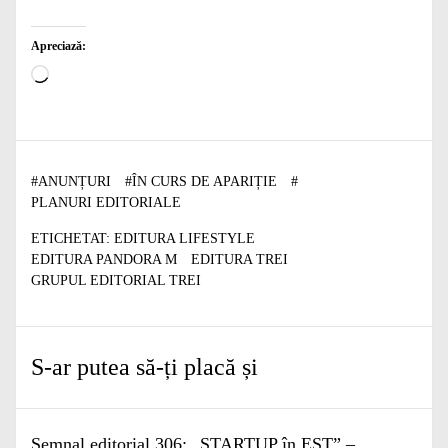
Apreciază:
Încarc...
#
ANUNȚURI
#
ÎN CURS DE APARIȚIE
#
PLANURI EDITORIALE
ETICHETAT:
EDITURA LIFESTYLE
EDITURA PANDORA M
EDITURA TREI
GRUPUL EDITORIAL TREI
S-ar putea să-ți placă și
Semnal editorial 306: „STARTUP în EST” –