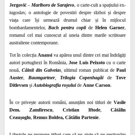
Jergović
–
Marlboro de Sarajevo
, o carte-cult a spațiului ex-
iugoslav, o antologie de povestiri despre război și despre
viața care își urmează drumul chiar și în mijlocul
bombardamentelor,
Bach pentru copii
de
Helen Garner
,
romanul cel mai cunoscut al uneia dintre marile scriitoare
australiene contemporane.
Tot în colecția
Anansi
va apărea unul dintre cei mai îndrăgiți
autori portughezi în România,
Jose Luis Peixoto
cu o carte
nouă,
Câinii din Galveias
,
ultimul roman publicat de
Paul
Auster
,
Baumgartner
,
Trilogia Copenhagăi
de
Tove
Ditlevsen
și
Autobiografia roșului
de
Anne Carson
.
În ce privește autorii români, anunțăm noi titluri de
Vasile
Dem. Zamfirescu
,
Cristian Iftode
,
Cătălin
Ceaușoglu
,
Remus Boldea,
Cătălin Partenie
.
Lifestyle
ne propune titluri care să ne ajute să ne gestionăm