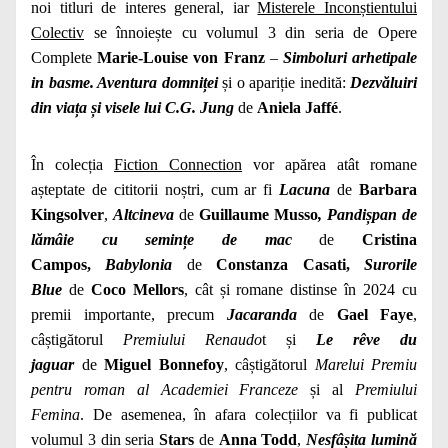
noi titluri de interes general, iar
Misterele Inconștientului
Colectiv
se înnoiește cu volumul 3 din seria de Opere
Complete
Marie-Louise von Franz
–
Simboluri arhetipale
in basme. Aventura domniței
și o apariție inedită:
Dezvăluiri
din viața și visele lui C.G. Jung
de
Aniela Jaffé
.
În colecția
Fiction Connection
vor apărea atât romane
așteptate de cititorii noștri, cum ar fi
Lacuna
de
Barbara
Kingsolver
,
Altcineva
de
Guillaume Musso
,
Pandișpan de
lămâie cu semințe de mac
de
Cristina
Campos
,
Babylonia
de
Constanza Casati
,
Surorile
Blue
de
Coco Mellors
, cât și romane distinse în 2024 cu
premii importante, precum
Jacaranda
de
Gael Faye
,
câștigătorul
Premiului Renaudo
t și
Le rêve du
jaguar
de
Miguel Bonnefoy
, câștigătorul
Marelui Premiu
pentru roman al Academiei Franceze
și al
Premiului
Femina
. De asemenea, în afara colecțiilor va fi publicat
volumul 3 din seria
Stars
de
Anna Todd
,
Nesfâșita lumină