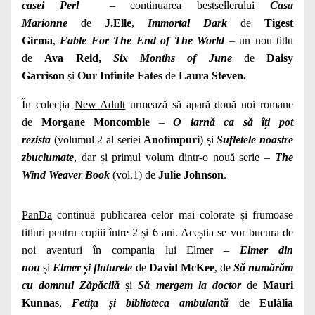
casei Perl
– continuarea bestsellerului
Casa
Marionne
de
J.Elle
,
Immortal Dark
de
Tigest
Girma
,
Fable For The End of The World
– un nou titlu
de
Ava Reid
,
Six Months of June
de
Daisy
Garrison
și
Our Infinite Fates
de
Laura Steven.
În colecția
New Adult
urmează să apară două noi romane
de
Morgane Moncomble
–
O iarnă ca să îți pot
rezista
(volumul 2 al seriei
Anotimpuri
) și
Sufletele noastre
zbuciumate
, dar și primul volum dintr-o nouă serie –
The
Wind Weaver Book
(vol.1) de
Julie Johnson
.
PanDa
continuă publicarea celor mai colorate și frumoase
titluri pentru copiii între 2 și 6 ani. Aceștia se vor bucura de
noi aventuri în compania lui Elmer –
Elmer din
nou
și
Elmer și fluturele
de
David McKee
, de
Să numărăm
cu domnul Zăpăcilă
și
Să mergem la doctor
de
Mauri
Kunnas
,
Fetița și biblioteca ambulantă
de
Eulàlia