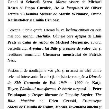
Canal
și
Sebastià Serra
,
Marea visare
de
Michael
Rosen
și
Pippa Curnick
,
De la începuturi
de
Oliver
Jeffers
și
Doamna Spanac
de
Martin Widmark
,
Emma
Karinsdotter
și
Emilia Dziubak
.
Colecția
middle grade
Literati
își va încânta cititorii cu cele
mai cool apariții:
Hachiko. Câinele care aștepta
de
Lluis
Prats
și
Calul de război
de
Michael Morpurgo
, autorul
bestsellerului
Aventura lui Billy și a puilor de
vulpe
,
dar și
reeditarea romanului
Chemarea monstrului
de
Patrick
Ness
.
Pasionații de nonficțiune vor găsi și în acest an cărți dintre
cele mai interesante. În colecția de
Istorie
vor apărea
Dincolo
de Zid: Germania de Est, 1949 – 1990
de
Katja
Hoyer,
Pământul transformat. O istorie nespusă
de
Peter
Frankopan
și
Despre libertate
de
Timothy Snyder
.
The
Blue Machine
de
Helen Czerski
,
Frumusețea
căderii
de
Claudia de Rahm
,
Morala. Inventarea binelui și