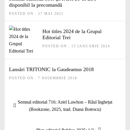
disponibil la precomandă
POSTED ON : 27 MAI 2021
Hot titles 2024 de la Grupul
Editorial Trei
POSTED ON : 15 IANUARIE 2024
Lansări TRITONIC la Gaudeamus 2018
POSTED ON : 7 NOIEMBRIE 2018
Navigare
Articolul
Semnal editorial 716: Ariel Lawhon – Râul înghețat
în
anterior:
(Bookzone, 2025, trad. Diana Botescu)
articole
Articolul