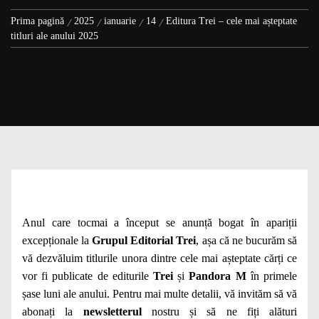
Prima pagină
2025
ianuarie
14
Editura Trei – cele mai așteptate
titluri ale anului 2025
Anul care tocmai a început se anunță bogat în apariții
excepționale la
Grupul Editorial Trei
, așa că ne bucurăm să
vă dezvăluim titlurile unora dintre cele mai așteptate cărți ce
vor fi publicate de editurile
Trei
și
Pandora M
în primele
șase luni ale anului. Pentru mai multe detalii, vă invităm să vă
abonați la
newsletterul
nostru și să ne fiți alături