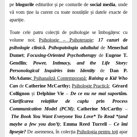
pe
blogurile
editurilor și pe conturile de
social media
, unde
vă vom ține la curent cu toate noutățile și datele exacte de
apariție.
Toate cele patru colecții de psihologie se îmbogățesc cu
volume noi;
Psihologie – Psihoterapie
:
17 cazuri de
psihologie clinică. Psihopatologia adultului
de
Menechal
Dumet
;
Focusing-Oriented Psychotherapy
de
Eugene T.
Gendlin
;
Power, Intimacy, and the Life Story:
Personological Inquiries into Identity
de
Dan P.
McAdams
;
Psihanaliză Contemporană
:
Raising a Kid Who
Can
de
Catherine McCarthy;
Psihologie Practică
:
Gérard
Collignon
și
Delphine Vie
–
De ce nu ne mai suportăm.
Clarificarea relațiilor de cuplu prin Process
Communication Model (PCM)
;
Catherine McCarthy
–
The Book You Want Everyone You Love* To Read *(and
maybe a few you don’t)
;
Emma Reed Turrell
–
Ce îmi
lipsește?
De asemenea, în colecția
Psihologia pentru toți
apar