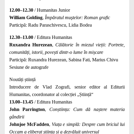
12.00–12.30
/ Humanitas Junior
William Golding
,
Împăratul muştelor: Roman grafic
Participă: Radu Paraschivescu, Lidia Bodea
12.30–13.00
/ Editura Humanitas
Ruxandra Hurezean
,
Călătorie în miezul vieții: Portrete,
comunități, istorii, povești dintr-o lume în mișcare
Participă: Ruxandra Hurezean, Sabina Fati, Marius Chivu
Sesiune de autografe
Noutăți știință
Introducere de Vlad Zografi, senior editor al Editurii
Humanitas, coordonator al colecției „Știință“
13.00–13.45
/ Editura Humanitas
John Parrington
,
Conștiința: Cum dă naștere materia
gândirii
Johnjoe McFadden
,
Viața e simplă: Despre cum briciul lui
Occam a eliberat știința și a dezvăluit universul