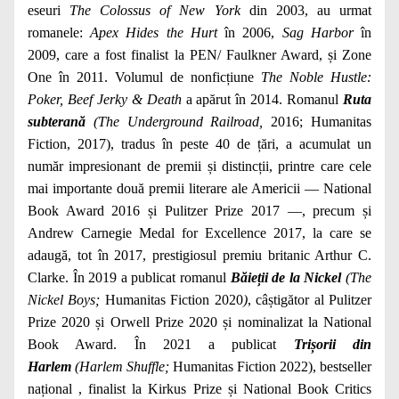
eseuri
The Colossus of New York
din 2003, au urmat
romanele:
Apex Hides the Hurt
în 2006,
Sag Harbor
în
2009, care a fost finalist la PEN/ Faulkner Award, și Zone
One în 2011. Volumul de nonficțiune
The Noble Hustle:
Poker, Beef Jerky & Death
a apărut în 2014. Romanul
Ruta
subterană
(The Underground Railroad,
2016; Humanitas
Fiction, 2017), tradus în peste 40 de țări, a acumulat un
număr impresionant de premii și distincții, printre care cele
mai importante două premii literare ale Americii — National
Book Award 2016 și Pulitzer Prize 2017 —, precum și
Andrew Carnegie Medal for Excellence 2017, la care se
adaugă, tot în 2017, prestigiosul premiu britanic Arthur C.
Clarke. În 2019 a publicat romanul
Băieții de la Nickel
(The
Nickel Boys;
Humanitas Fiction 2020
)
, câștigător al Pulitzer
Prize 2020 și Orwell Prize 2020 și nominalizat la National
Book Award. În 2021 a publicat
Trișorii din
Harlem
(Harlem Shuffle;
Humanitas Fiction 2022), bestseller
național , finalist la Kirkus Prize și National Book Critics