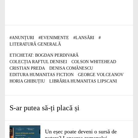
#
ANUNȚURI
#
EVENIMENTE
#
LANSĂRI
#
LITERATURĂ GENERALĂ
ETICHETAT:
BOGDAN PERDIVARĂ
COLECȚIA RAFTUL DENISEI
COLSON WHITEHEAD
CRISTIAN PREDA
DENISA COMĂNESCU
EDITURA HUMANITAS FICTION
GEORGE VOLCEANOV
HORIA GHIBUȚIU
LIBRĂRIA HUMANITAS LIPSCANI
S-ar putea să-ți placă și
Un eșec poate deveni o sursă de
putere? Lansarea romanului