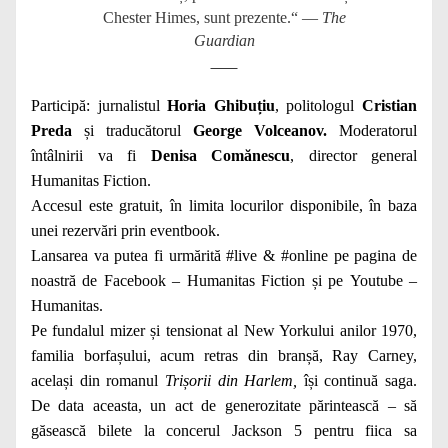
Chester Himes, sunt prezente.“ —
The
Guardian
Participă: jurnalistul
Horia Ghibuțiu
, politologul
Cristian
Preda
și traducătorul
George Volceanov.
Moderatorul
întâlnirii va fi
Denisa Comănescu
, director general
Humanitas Fiction.
Accesul este gratuit, în limita locurilor disponibile, în baza
unei rezervări prin
eventbook.
Lansarea va putea fi urmărită #live & #online pe pagina de
noastră de
Facebook – Humanitas Fiction
și pe
Youtube –
Humanitas
.
Pe fundalul mizer și tensionat al New Yorkului anilor 1970,
familia borfașului, acum retras din branșă, Ray Carney,
același din romanul
Trișorii din Harlem,
își continuă saga.
De data aceasta, un act de generozitate părintească – să
găsească bilete la concerul Jackson 5 pentru fiica sa