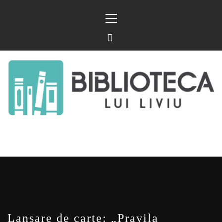
Sari
Meniu
la
principal
conținut
BIBLIOTECA LUI
FOSTUL BLOG FANSF
LIVIU
Lansare de carte: „Pravila