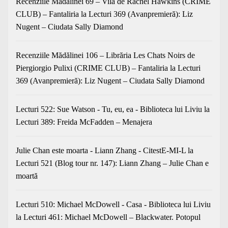
Recenziile Mădălinei 69 – Vila de Rachel Hawkins (CRIME
CLUB) – Fantaliria
la
Lecturi 369 (Avanpremieră): Liz
Nugent – Ciudata Sally Diamond
Recenziile Mădălinei 106 – Librăria Les Chats Noirs de
Piergiorgio Pulixi (CRIME CLUB) – Fantaliria
la
Lecturi
369 (Avanpremieră): Liz Nugent – Ciudata Sally Diamond
Lecturi 522: Sue Watson - Tu, eu, ea - Biblioteca lui Liviu
la
Lecturi 389: Freida McFadden – Menajera
Julie Chan este moarta - Liann Zhang - CitestE-MI-L
la
Lecturi 521 (Blog tour nr. 147): Liann Zhang – Julie Chan e
moartă
Lecturi 510: Michael McDowell - Casa - Biblioteca lui Liviu
la
Lecturi 461: Michael McDowell – Blackwater. Potopul