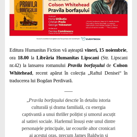
Editura Humanitas Fiction vă așteaptă
vineri, 15 noiembrie
,
ora
18.00
la
Librăria Humanitas Lipscani
(Str. Lipscani
nr.42) la lansarea romanului
Pravila borfașului
de
Colson
Whitehead
, recent apărut în colecția „Raftul Denisei“ în
traducerea lui Bogdan Perdivară.
„
Pravila borfașului
descrie în detaliu istoria
culturală și drama familială, cu energia
captivantă a unui thriller polițist și umorul ascuțit
al satirei sociale. Harlemul însuși este unul dintre
personajele principale, iar ecourile altor cronicari
ai acestui oraș, precum James Baldwin și