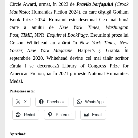
Circle Award, urmat, în 2023 de
Pravila borfașului
(Crook
Manifesto
; Humantias Fiction 2024), cu care câștigă Gotham
Book Prize 2024. Romanul este desemnat Cea mai bună
carte a anului de
New York Times, Washington
Post,
TIME,
NPR,
Esquire
și
BookPage.
Eseurile și proza lui
Colson Whitehead au apărut în
New York Times, New
Yorker, New York Magazine,
Harper’s și Granta. În
septembrie 2020, Whitehead devine cel mai tânăr scriitor
căruia i se decernează Library of Congress Prize for
American Fiction, iar în 2021 primește National Humanities
Medal.
Partajează asta:
X
Facebook
WhatsApp
Reddit
Pinterest
Email
Apreciază: