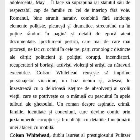
adolescentă, May – îl face să suprapună iar statutul său de
respectabil cap de familie cu cel de interlop fără voie.
Romanul, bine strunit narativ, combină fără stridențe
elemente polițiste, picarești și dramatice, strecurând nu în
puține rânduri în pagină și detalii de epocă atent
documentate. Ipochimeni pestriți, care mai de care mai
pitorești, ne fac cu ochiul în cele trei părți cronologic distincte
ale cărții: politicieni și polițiști corupți, incendiatori,
recuperatori și borfași, activiști violenți și artiști cu năravuri
excentrice. Colson Whitehead reușește să imprime
personajelor vioiciune, un haz nebun și, adesea, le
înzestrează cu o delicioasă istețime de absolvenți ai școlii
vieții, care se potrivește ca o mănușă cu pescuitul în apele
tulburi ale ghetoului. Un roman despre aspirație, crimă,
familie, identitate și conexiuni, care devine comic prin
juxtapunerile corupției și brutalității cu detaliile funcționării
unei afaceri cu mobilă.
C
olson Whitehead,
dublu laureat al prestigiosului Pulitzer