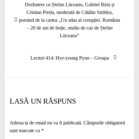
Navigare
Articolul
Dezbatere cu Ștefan Liiceanu, Gabriel Biriș și
în
anterior:
Cristian Preda, moderată de Cătălin Striblea,
articole
pornind de la cartea „Un atlas al corupției. România
– 20 de ani de hoție, studiu de caz de Ștefan
Liiceanu”
Articolul
Lecturi 414: Hye-young Pyun – Groapa
următor:
LASĂ UN RĂSPUNS
Adresa ta de email nu va fi publicată.
Câmpurile obligatorii
sunt marcate cu
*