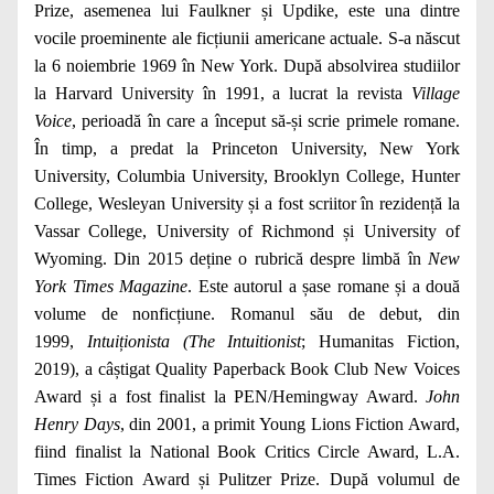
Prize, asemenea lui Faulkner și Updike, este una dintre
vocile proeminente ale ficțiunii americane actuale. S-a născut
la 6 noiembrie 1969 în New York. După absolvirea studiilor
la Harvard University în 1991, a lucrat la revista
Village
Voice
, perioadă în care a început să-și scrie primele romane.
În timp, a predat la Princeton University, New York
University, Columbia University, Brooklyn College, Hunter
College, Wesleyan University și a fost scriitor în rezidență la
Vassar College, University of Richmond și University of
Wyoming. Din 2015 deține o rubrică despre limbă în
New
York Times Magazine
. Este autorul a șase romane și a două
volume de nonficțiune. Romanul său de debut, din
1999,
Intuiționista (The Intuitionist
; Humanitas Fiction,
2019), a câștigat Quality Paperback Book Club New Voices
Award și a fost finalist la PEN/Hemingway Award.
John
Henry Days
, din 2001, a primit Young Lions Fiction Award,
fiind finalist la National Book Critics Circle Award, L.A.
Times Fiction Award și Pulitzer Prize. După volumul de