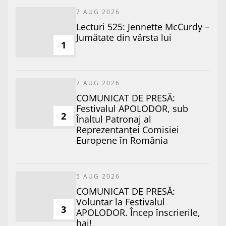
7 AUG 2026
Lecturi 525: Jennette McCurdy –
Jumătate din vârsta lui
1
7 AUG 2026
COMUNICAT DE PRESĂ:
Festivalul APOLODOR, sub
2
Înaltul Patronaj al
Reprezentanței Comisiei
Europene în România
5 AUG 2026
COMUNICAT DE PRESĂ:
Voluntar la Festivalul
3
APOLODOR. Încep înscrierile,
hai!