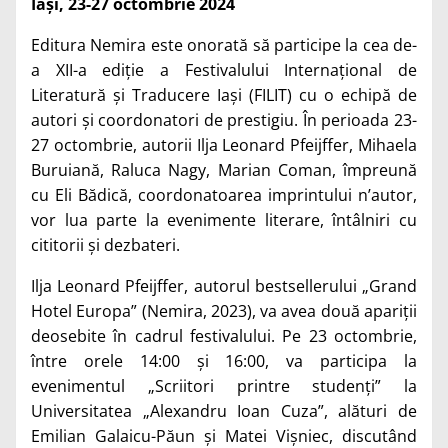
Iași, 23-27 octombrie 2024
Editura Nemira este onorată să participe la cea de-
a XII-a ediție a Festivalului Internațional de
Literatură și Traducere Iași (FILIT) cu o echipă de
autori și coordonatori de prestigiu. În perioada 23-
27 octombrie, autorii Ilja Leonard Pfeijffer, Mihaela
Buruiană, Raluca Nagy, Marian Coman, împreună
cu Eli Bădică, coordonatoarea imprintului n’autor,
vor lua parte la evenimente literare, întâlniri cu
cititorii și dezbateri.
Ilja Leonard Pfeijffer, autorul bestsellerului „Grand
Hotel Europa” (Nemira, 2023), va avea două apariții
deosebite în cadrul festivalului. Pe 23 octombrie,
între orele 14:00 și 16:00, va participa la
evenimentul „Scriitori printre studenți” la
Universitatea „Alexandru Ioan Cuza”, alături de
Emilian Galaicu-Păun și Matei Vișniec, discutând