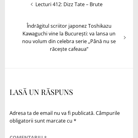
Navigare
Articolul
Lecturi 412: Dizz Tate – Brute
în
anterior:
articole
Articolul
Îndrăgitul scriitor japonez Toshikazu
următor:
Kawaguchi vine la București: va lansa un
nou volum din celebra serie „Până nu se
răcește cafeaua“
LASĂ UN RĂSPUNS
Adresa ta de email nu va fi publicată.
Câmpurile
obligatorii sunt marcate cu
*
COMENTARIU
*