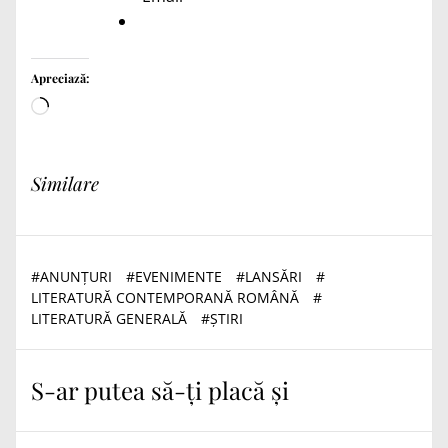
Apreciază:
Încarc...
Similare
#
ANUNȚURI
#
EVENIMENTE
#
LANSĂRI
#
LITERATURĂ CONTEMPORANĂ ROMÂNĂ
#
LITERATURĂ GENERALĂ
#
ȘTIRI
S-ar putea să-ți placă și