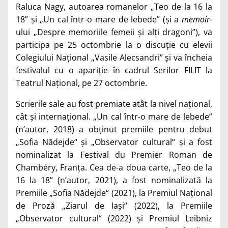
Raluca Nagy, autoarea romanelor „Teo de la 16 la
18” și „Un cal într-o mare de lebede” (și a
memoir-
ului „Despre memoriile femeii și alți dragoni”), va
participa pe 25 octombrie la o discuție cu elevii
Colegiului Național „Vasile Alecsandri” și va încheia
festivalul cu o apariție în cadrul Serilor FILIT la
Teatrul Național, pe 27 octombrie.
Scrierile sale au fost premiate atât la nivel național,
cât și internațional. „Un cal într-o mare de lebede”
(n’autor, 2018) a obţinut premiile pentru debut
„Sofia Nădejde“ şi „Observator cultural“ și a fost
nominalizat la Festival du Premier Roman de
Chambéry, Franța. Cea de-a doua carte, „Teo de la
16 la 18” (n’autor, 2021), a fost nominalizată la
Premiile „Sofia Nădejde“ (2021), la Premiul Național
de Proză „Ziarul de Iași“ (2022), la Premiile
„Observator cultural“ (2022) și Premiul Leibniz