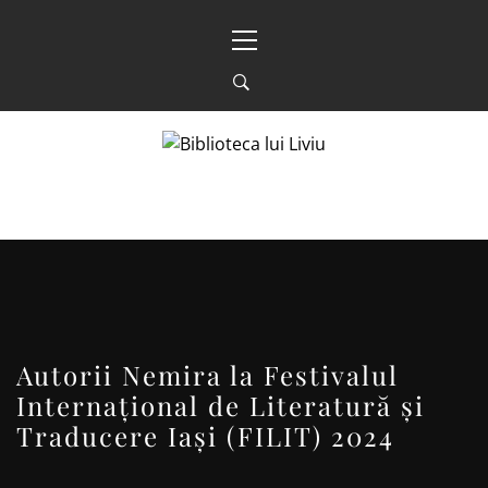
Sari
Meniu
la
principal
conținut
BIBLIOTECA LUI
FOSTUL BLOG FANSF
LIVIU
Autorii Nemira la Festivalul
Internațional de Literatură și
Traducere Iași (FILIT) 2024