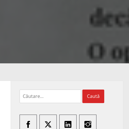
Caută
după: