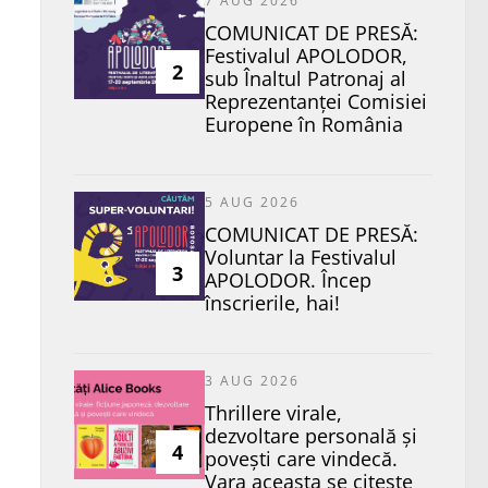
7 AUG 2026
COMUNICAT DE PRESĂ:
Festivalul APOLODOR,
2
sub Înaltul Patronaj al
Reprezentanței Comisiei
Europene în România
5 AUG 2026
COMUNICAT DE PRESĂ:
Voluntar la Festivalul
3
APOLODOR. Încep
înscrierile, hai!
3 AUG 2026
Thrillere virale,
dezvoltare personală și
4
povești care vindecă.
Vara aceasta se citește