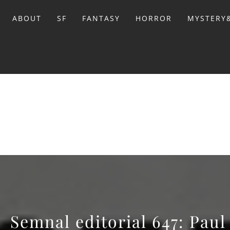
Sari
la
ABOUT
SF
FANTASY
HORROR
MYSTERY&
conținut
BIBL
Semnal editorial 647: Paul 