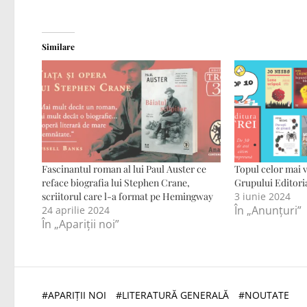
Similare
Fascinantul roman al lui Paul Auster ce
Topul celor mai v
reface biografia lui Stephen Crane,
Grupului Editoria
scriitorul care l-a format pe Hemingway
3 iunie 2024
În „Anunțuri”
24 aprilie 2024
În „Apariții noi”
#
APARIȚII NOI
#
LITERATURĂ GENERALĂ
#
NOUTATE