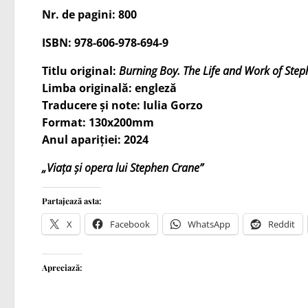
Nr. de pagini: 800
ISBN: 978-606-978-694-9
Titlu original:
Burning Boy. The Life and Work of Ste
Limba originală: engleză
Traducere și note: Iulia Gorzo
Format: 130x200mm
Anul apariției: 2024
„Viața și opera lui Stephen Crane”
Partajează asta:
X
Facebook
WhatsApp
Reddit
Apreciază: