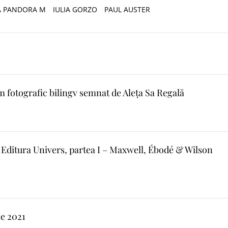
A PANDORA M
IULIA GORZO
PAUL AUSTER
 fotografic bilingv semnat de Aleța Sa Regală
a Editura Univers, partea I – Maxwell, Ébodé & Wilson
e 2021