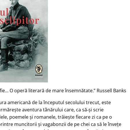
fie… O operă literară de mare însemnătate.” Russell Banks
ura americană de la începutul secolului trecut, este
rmărește aventura tânărului care, ca să‑și scrie
velele, poemele și romanele, trăiește fiecare zi ca pe o
ntre muncitorii și vagabonzii de pe chei ca să le învețe