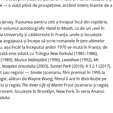
ale — o viață plină de prospețime, arzând intens înainte de a
Jersey. Pasiunea pentru citit a început încă din copilărie,
, în volumul autobiografic
Hand to Mouth
, ca de un „exil în
ia University și călătorește în Franța, unde și locuiește
se angajează și începe să scrie romanele
În țara ultimelor
ou, așa încât la începutul anilor 1970 se mută în Franța, de
rată vine odată cu Trilogia
New Yorkului
(1985–1986),
(1989),
Muzica întâmplării
(1990),
Leviathan
(1992),
Mr.
,
Noaptea oracolului
(2003),
Sunset Park
(2010), 4 3 2 1 (2017).
st sau regizor —
Smoke
(scenariu; film premiat în 1995 la
egie, alături de Wayne Wang; filmul îi are în distribuție pe
u și regie);
The Inner Life of Martin
Frost (scenariu și regie).
 prezent, locuiește în Brooklyn, New York. În seria Anansi.
olului
.