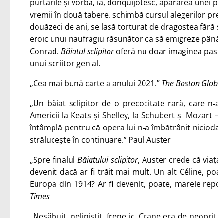
purtările și vorba, ia, donquijotesc, apărarea unei 
vremii în două tabere, schimbă cursul alegerilor prez
douăzeci de ani, se lasă torturat de dragostea fără 
eroic unui naufragiu răsunător ca să emigreze până
Conrad.
Băiatul sclipitor
oferă nu doar imaginea pasion
unui scriitor genial.
„Cea mai bună carte a anului 2021.”
The Boston Glob
„Un băiat sclipitor de o precocitate rară, care n‑
Americii la Keats și Shelley, la Schubert și Mozart 
întâmplă pentru că opera lui n‑a îmbătrânit nicio
strălucește în continuare.” Paul Auster
„Spre finalul
Băiatului sclipitor
, Auster crede că viaț
devenit dacă ar fi trăit mai mult. Un alt Céline, po
Europa din 1914? Ar fi devenit, poate, marele repo
Times
„Nesăbuit, neliniștit, frenetic, Crane era de neoprit