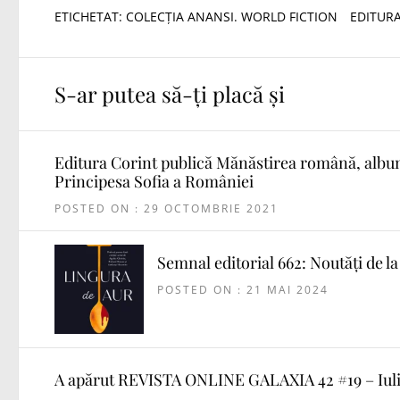
ETICHETAT:
COLECȚIA ANANSI. WORLD FICTION
EDITUR
S-ar putea să-ți placă și
Editura Corint publică Mănăstirea română, album
Principesa Sofia a României
POSTED ON : 29 OCTOMBRIE 2021
Semnal editorial 662: Noutăți de l
POSTED ON : 21 MAI 2024
A apărut REVISTA ONLINE GALAXIA 42 #19 – Iuli