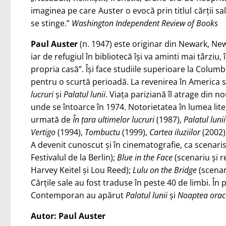
imaginea pe care Auster o evocă prin titlul cărții s
se stinge.”
Washington Independent Review of Books
Paul Auster
(n. 1947) este originar din Newark, New 
iar de refugiul în bibliotecă își va aminti mai târziu
propria casă”. Își face studiile superioare la Columb
pentru o scurtă perioadă. La revenirea în America 
lucruri
și
Palatul lunii
. Viața pariziană îl atrage din n
unde se întoarce în 1974. Notorietatea în lumea lite
urmată de
În țara ultimelor lucruri
(1987),
Palatul lunii
Vertigo
(1994),
Tombuctu
(1999),
Cartea iluziilor
(2002)
A devenit cunoscut și în cinematografie, ca scenari
Festivalul de la Berlin);
Blue in the Face
(scenariu și r
Harvey Keitel și Lou Reed);
Lulu on the Bridge
(scenari
Cărțile sale au fost traduse în peste 40 de limbi. În
Contemporan au apărut
Palatul lunii
și
Noaptea orac
Autor:
Paul Auster