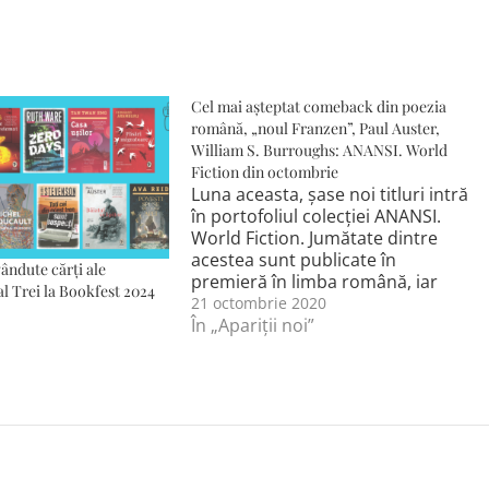
Cel mai așteptat comeback din poezia
română, „noul Franzen”, Paul Auster,
William S. Burroughs: ANANSI. World
Fiction din octombrie
Luna aceasta, șase noi titluri intră
în portofoliul colecției ANANSI.
World Fiction. Jumătate dintre
acestea sunt publicate în
ândute cărți ale
premieră în limba română, iar
l Trei la Bookfest 2024
celelalte sunt ediții noi, revăzute,
21 octombrie 2020
ale unor cărți-cult din portofoliul
În „Apariții noi”
literaturii universale. O parte
dintre cărți se află deja în drum
spre librăriile fizice și online,
celelalte…