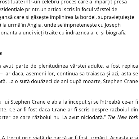
prostituate într‑un celebru proces care a împărțit presa
idențiale printr‑un articol scris în focul vârstei de
șansă care‑și găsește împlinirea la bordel, supraviețuiește
 la urmă în Anglia, unde se împrietenește cu Joseph
antă a unei vieți trăite cu îndrăzneală, ci și biografia
e
a avut parte de plenitudinea vârstei adulte, a fost replica
— iar dacă, asemeni lor, continuă să trăiască și azi, asta se
dată. La o sută douăzeci de ani după moarte, Stephen Crane
a lui Stephen Crane e abia la început și se întreabă ce‑ar fi
ate. Ce ar fi fost dacă Crane ar fi scris despre războiul din
rter pe care războiul nu l‑a avut niciodată.”
The New York
. A trecut prin viață de parcă ar fi fost urmărit. Aceasta e și