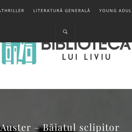
THRILLER
LITERATURĂ GENERALĂ
YOUNG ADUL
IOTECA LUI 
FOSTUL BLOG FANSF
Auster – Băiatul sclipitor