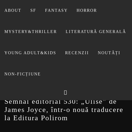
Sari
la
ABOUT
SF
FANTASY
HORROR
conținut
MYSTERY&THRILLER
LITERATURĂ GENERALĂ
BIBLIOTECA LUI
YOUNG ADULT&KIDS
RECENZII
NOUTĂȚI
FOSTUL BLOG FANSF
LIVIU
NON-FICȚIUNE
Semnal editorial 530: „Ulise” de
James Joyce, într-o nouă traducere
la Editura Polirom