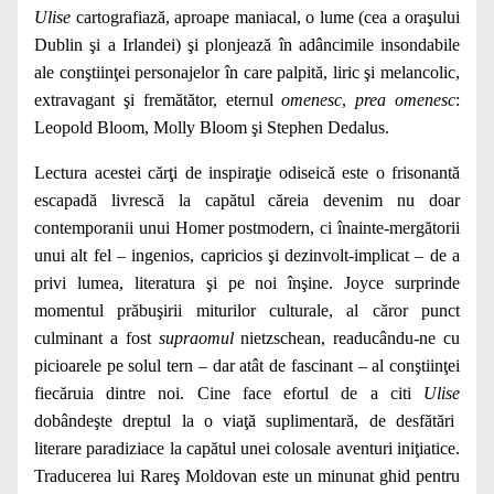
Ulise
cartografiază, aproape maniacal, o lume (cea a oraşului
Dublin şi a Irlandei) şi plonjează în adâncimile insondabile
ale conştiinţei personajelor în care palpită, liric şi melancolic,
extravagant şi fremătător, eternul
omenesc
,
prea omenesc
:
Leopold Bloom, Molly Bloom şi Stephen Dedalus.
Lectura acestei cărţi de inspiraţie odiseică este o frisonantă
escapadă livrescă la capătul căreia devenim nu doar
contemporanii unui Homer postmodern, ci înainte-mergătorii
unui alt fel – ingenios, capricios şi dezinvolt-implicat – de a
privi lumea, literatura şi pe noi înşine. Joyce surprinde
momentul prăbuşirii miturilor culturale, al căror punct
culminant a fost
supraomul
nietzschean, readucându-ne cu
picioarele pe solul tern – dar atât de fascinant – al conştiinţei
fiecăruia dintre noi. Cine face efortul de a citi
Ulise
dobândeşte dreptul la o viaţă suplimentară, de desfătări
literare paradiziace la capătul unei colosale aventuri iniţiatice.
Traducerea lui Rareş Moldovan este un minunat ghid pentru