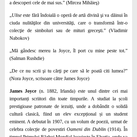
a descoperi cele de mai sus.” (Mircea Mihăieş)
„
Ulise
este fără îndoială o operă de artă divină şi va dăinui în
ciuda nulităţilor din universităţi, care o transformă într-o
colecţie de simboluri sau de mituri greceşti.” (Vladimir
Nabokov)
„Mă gândesc mereu la Joyce, îl port cu mine peste tot.”
(Salman Rushdie)
„De ce nu scrii şi tu cărţi pe care să le poată citi lumea?”
(Nora Joyce, scrisoare către James Joyce)
James Joyce
(n. 1882, Irlanda) este unul dintre cei mai
importanți scriitori din toate timpurile. A studiat la școli
prestigioase patronate de iezuiți, unde a dobândit o solidă
cultură clasică, fiind un elev excepțional și un student
eminent. A debutat în 1907, cu un volum de poezii, urmat de
celebra colecție de povestiri
Oameni din Dublin
(1914). În
timpul Primului Război Mondial locuiește în Elveția, unde va