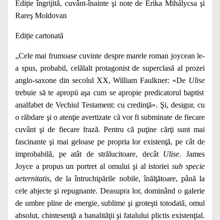
Ediție îngrijită, cuvânt-înainte şi note de Erika Mihálycsa şi
Rareş Moldovan
Ediție cartonată
„Cele mai frumoase cuvinte despre marele roman joycean le-
a spus, probabil, celălalt protagonist de superclasă al prozei
anglo-saxone din secolul XX, William Faulkner: «De
Ulise
trebuie să te apropii aşa cum se apropie predicatorul baptist
analfabet de Vechiul Testament: cu credinţă». Şi, desigur, cu
o răbdare şi o atenţie avertizate că vor fi subminate de fiecare
cuvânt şi de fiecare frază. Pentru că puţine cărţi sunt mai
fascinante şi mai geloase pe propria lor existenţă, pe cât de
improbabilă, pe atât de strălucitoare, decât
Ulise
. James
Joyce a propus un portret al omului şi al istoriei
sub specie
aeternitatis
, de la întruchipările nobile, înălţătoare, până la
cele abjecte şi repugnante. Deasupra lor, dominând o galerie
de umbre pline de energie, sublime şi groteşti totodată, omul
absolut, chintesenţă a banalităţii şi fatalului plictis existenţial.