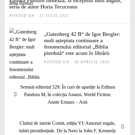
Editura Publisol lansează, la începutul lunii august,
seria de autor Horia Tecuceanu
POSTED ON : 21 IULIE 2021
„Gutenberg 42 B“ de Igor Bergler:
mult așteptata continuare a
fenomenului editorial „Biblia
pierdută“ este acum în librării
POSTED ON : 30 APRILIE 2026
Navigare
Articolul
Semnal editorial 529: În curs de apariție la Editura
în
anterior:
Pandora M, în colecția Anansi. World Fiction:
articole
Annie Ernaux – Anii
Articolul
Clubul de istorie Corint, ediția VI: Amoruri regale,
următor:
iubiri prezidențiale. De la Nero la John F. Kennedy