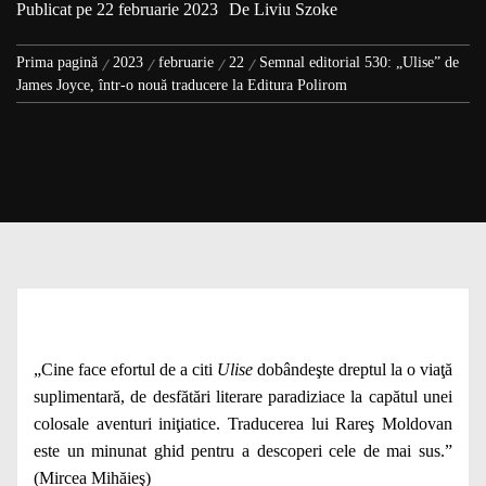
Publicat pe
22 februarie 2023
De
Liviu Szoke
Prima pagină
2023
februarie
22
Semnal editorial 530: „Ulise” de
James Joyce, într-o nouă traducere la Editura Polirom
„Cine face efortul de a citi
Ulise
dobândeşte dreptul la o viaţă
suplimentară, de desfătări literare paradiziace la capătul unei
colosale aventuri iniţiatice. Traducerea lui Rareş Moldovan
este un minunat ghid pentru a descoperi cele de mai sus.”
(Mircea Mihăieş)