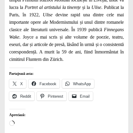
lucra la
Portret al artistului la tinerețe
și la
Ulise
. Publicat la
Paris, în 1922,
Ulise
devine rapid una dintre cele mai
importante opere ale Modernismului și unul dintre romanele
clasice ale literaturii universale. În 1939 publică
Finnegans
Wake
. Joyce a mai scris și alte volume de poezie, teatru,
eseuri, dar și articole de presă, lăsând în urmă și o consistentă
corespondență. A murit la 59 de ani, fiind înmormântat în
cimitirul Fluntern din Zürich.
Partajează asta:
X
Facebook
WhatsApp
Reddit
Pinterest
Email
Apreciază:
Încarc...