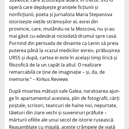
operă care depășește granițele ficțiunii și
nonficțiunii, poeta și jurnalista Maria Stepanova
istorisește viețile strămoșilor ei, evrei din
provincie, care, mutându-se la Moscova, nu și-au
mai găsit cu-adevărat niciodată drumul spre casă.
Pornind din perioada de dinainte ca Lenin să preia
puterea până la «cazul medicilor evrei», prăbușirea
URSS și după, cartea ei este în același timp lirică și
filozofică de la un capăt la altul. O realizare
remarcabilă ce ține de imaginație – și, da, de
memorie.“ – Kirkus Reviews
După moartea mătușii sale Galea, naratoarea ajun­
ge în apartamentul acesteia, plin de fotografii, cărți
poștale, scrisori, teancuri de haine noi, nepurtate,
tăieturi din ziare vechi și suveniruri prăfuite –
mărturii ofilite ale unui secol de istorie rusească.
Reasamblate cu migală, aceste crâmpeie de viață