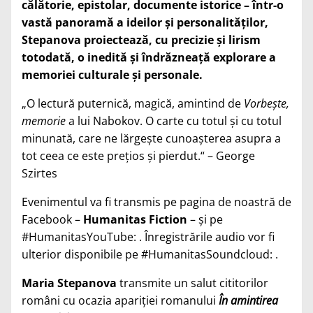
călătorie, epistolar, documente istorice – într-o
vastă panoramă a ideilor și personalităților,
Stepanova proiectează, cu precizie și lirism
totodată, o inedită și îndrăzneață explorare a
memoriei culturale și personale.
„O lectură puternică, magică, amintind de
Vorbește,
memorie
a lui Nabokov. O carte cu totul și cu totul
minunată, care ne lărgește cunoașterea asupra a
tot ceea ce este prețios și pierdut.“ – George
Szirtes
Evenimentul va fi transmis pe pagina de noastră de
Facebook –
Humanitas Fiction
– și pe
#HumanitasYouTube: . Înregistrările audio vor fi
ulterior disponibile pe #HumanitasSoundcloud: .
Maria Stepanova
transmite un salut cititorilor
români cu ocazia apariției romanului
În amintirea