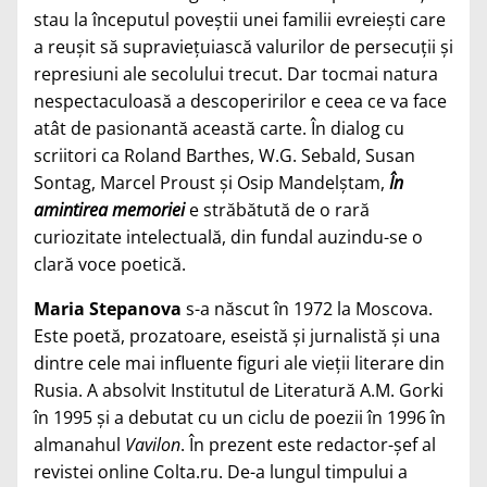
stau la începutul poveștii unei familii evreiești care
a reușit să supraviețuiască valurilor de per­secuții și
represiuni ale secolului trecut. Dar tocmai natura
nespectaculoasă a descoperirilor e ceea ce va face
atât de pasionantă această carte. În dialog cu
scriitori ca Roland Barthes, W.G. Sebald, Susan
Sontag, Marcel Proust și Osip Mandelștam,
În
amintirea memoriei
e străbătută de o rară
curiozitate intelectuală, din fundal auzindu-se o
clară voce poetică.
Maria Stepanova
s-a născut în 1972 la Moscova.
Este poetă, prozatoare, eseistă și jurnalistă și una
dintre cele mai influente figuri ale vieții literare din
Rusia. A absolvit Institutul de Literatură A.M. Gorki
în 1995 și a debutat cu un ciclu de poezii în 1996 în
almanahul
Vavilon
. În prezent este redactor-șef al
revistei online Colta.ru. De-a lungul timpului a