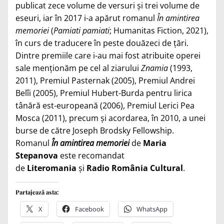
publicat zece volume de versuri și trei volume de
eseuri, iar în 2017 i-a apărut romanul
În amintirea
memoriei
(
Pamiati pamiati
; Humanitas Fiction, 2021),
în curs de traducere în peste douăzeci de țări.
Dintre premiile care i-au mai fost atribuite operei
sale menționăm pe cel al ziarului
Znamia
(1993,
2011), Premiul Pasternak (2005), Premiul Andrei
Belîi (2005), Premiul Hubert-Burda pentru lirica
tânără est-europeană (2006), Premiul Lerici Pea
Mosca (2011), precum și acordarea, în 2010, a unei
burse de către Joseph Brodsky Fellowship.
Romanul
În amintirea memoriei
de
Maria
Stepanova
este recomandat
de
Literomania
și
Radio România Cultural
.
Partajează asta:
X
Facebook
WhatsApp