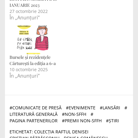
IANUARIE 2023
27 octombrie 2022
În „Anunțuri”
Bursele și rezidențele
Cărturești la ediția a 6-a
10 octombrie 2025
În „Anunțuri”
#
COMUNICATE DE PRESĂ
#
EVENIMENTE
#
LANSĂRI
#
LITERATURĂ GENERALĂ
#
NON-SFFH
#
PAGINA PARTENERILOR
#
PREMII NON-SFFH
#
ȘTIRI
ETICHETAT:
COLECȚIA RAFTUL DENISEI