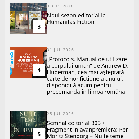
3 AUG 2026
​Noul sezon editorial la
Humanitas Fiction
3
31 JUL 2026
„Protocols. Manual de utilizare
a corpului uman” de Andrew D.
4
Huberman, cea mai așteptată
carte de nonficțiune a anului,
disponibilă acum pentru
precomandă în limba română
25 JUL 2026
Semnal editorial 805 +
Fragment în avanpremieră: Per
5
Moritz Stenborg – Nu te teme