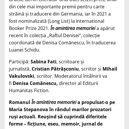
din cele mai importante premii pentru carte
străină și traducere din Germania, iar în 2021 a
fost nominalizată (Long List) la International
Booker Prize 2021.
În amintirea memoriei
a apărut
recent în colecția „Raftul Denisei“, colecție
coordonată de Denisa Comănescu, în traducerea
Luanei Schidu.
Participă:
Sabina Fati
, scriitoare și
jurnalistă,
Cristian Pătrășconiu
, scriitor și
Mihail
Vakulovski
, scriitor. Moderatorul întâlnirii va
fi
Denisa Comănescu,
director al Editurii
Humanitas Fiction.
Romanul
În amintirea memoriei
a propulsat-o pe
Maria Stepanova în rândul marilor prozatori
ruși actuali. Reușind să cuprindă diferitele
forme – ficțiune, eseu, memoir, jurnal de