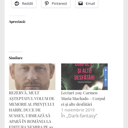
Reddit
Pinterest
Email
Apreciază:
Similare
REZERVĂ, MULT
Lecturi 209: Carmen
AȘTEPTATUL VOLUM DE
Maria Machado – Corpul
MEMORII AL PRINȚULUI
ei și alte desfătări
HARRY, DUCE DE
1 noiembrie 2019
În „Dark-fantasy”
SUSSEX, URMEAZĂ SĂ
APARĂ ÎN ROMÂNIA LA
EDITURA NEMIRA PE 10