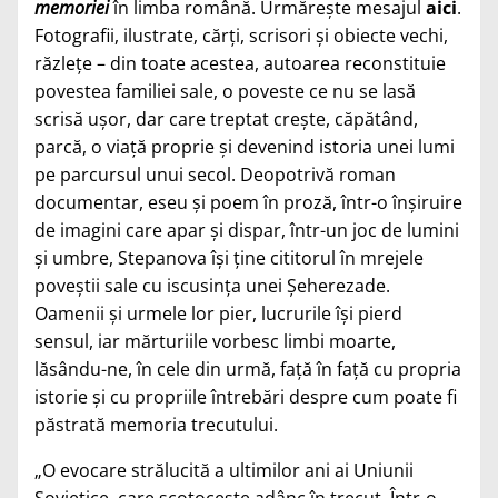
memoriei
în limba română. Urmărește mesajul
aici
.
Fotografii, ilustrate, cărți, scrisori și obiecte vechi,
răzlețe – din toate acestea, autoarea reconstituie
povestea familiei sale, o poveste ce nu se lasă
scrisă ușor, dar care treptat crește, căpătând,
parcă, o viață proprie și devenind istoria unei lumi
pe parcursul unui secol. Deopotrivă roman
documentar, eseu și poem în proză, într-o înșiruire
de imagini care apar și dispar, într-un joc de lumini
și umbre, Stepanova își ține cititorul în mrejele
poveștii sale cu iscusința unei Șeherezade.
Oamenii și urmele lor pier, lucrurile își pierd
sensul, iar mărturiile vorbesc limbi moarte,
lăsându-ne, în cele din urmă, față în față cu propria
istorie și cu propriile întrebări despre cum poate fi
păstrată memoria trecutului.
„O evocare strălucită a ultimilor ani ai Uniunii
Sovietice, care scotocește adânc în trecut. Într-o