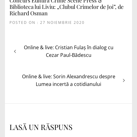
Concurs Editura Crime Scene Press &
Biblioteca lui Liviu: „Clubul Crimelor de Joi”, de
Richard Osman
POSTED ON : 27 NOIEMBRIE 2020
Navigare
Articolul
Online & live: Cristian Fulaș în dialog cu
în
anterior:
Cezar Paul-Bădescu
articole
Articolul
Online & live: Sorin Alexandrescu despre
următor:
Lumea incertă a cotidianului
LASĂ UN RĂSPUNS