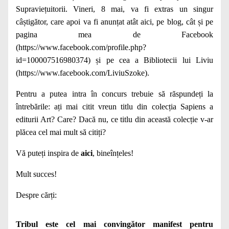
Supraviețuitorii. Vineri, 8 mai, va fi extras un singur
câștigător, care apoi va fi anunțat atât aici, pe blog, cât și pe
pagina mea de Facebook
(https://www.facebook.com/profile.php?
id=100007516980374) și pe cea a Bibliotecii lui Liviu
(https://www.facebook.com/LiviuSzoke).
Pentru a putea intra în concurs trebuie să răspundeți la
întrebările: ați mai citit vreun titlu din colecția Sapiens a
editurii Art? Care? Dacă nu, ce titlu din această colecție v-ar
plăcea cel mai mult să citiți?
Vă puteți inspira de
aici
, bineînțeles!
Mult succes!
Despre cărți:
Tribul este cel mai convingător manifest pentru