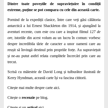
Dintre toate poveștile de supraviețuire în condiții
extreme, puține se pot compara cu cele din această carte.
Pornind de la expediții clasice, între care veți găsi călătoria
antarctică a lui Ernest Shackleton din 1914, și ajungând la
aventuri recente, cum este cea care a inspirat filmul
127 de
ore
, istoriile din acest volum au un lucru în comun: vorbesc
despre incredibila tărie de caracter a unor oameni care au
reușit să învingă destinul prin propriile forțe. Au supraviețuit
și ne-au putut astfel relata cumplitele încercări prin care au
trecut.
Scrisă cu măiestrie de David Long și tulburător ilustrată de
Kerry Hyndman, această carte își va fascina cititorii.
Citește mai multe despre carte
aici
.
Citește o
recenzie
pe blog.
Citește și un
articol
aici.