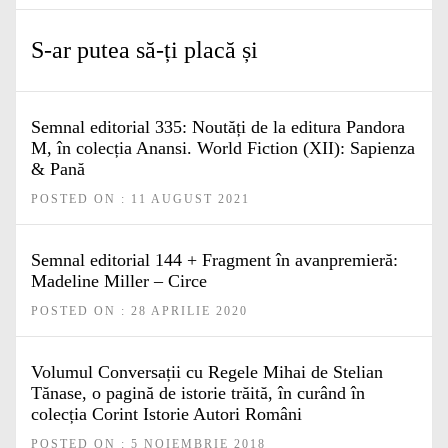
S-ar putea să-ți placă și
Semnal editorial 335: Noutăți de la editura Pandora
M, în colecția Anansi. World Fiction (XII): Sapienza
& Pană
POSTED ON : 11 AUGUST 2021
Semnal editorial 144 + Fragment în avanpremieră:
Madeline Miller – Circe
POSTED ON : 28 APRILIE 2020
Volumul Conversații cu Regele Mihai de Stelian
Tănase, o pagină de istorie trăită, în curând în
colecția Corint Istorie Autori Români
POSTED ON : 5 NOIEMBRIE 2018