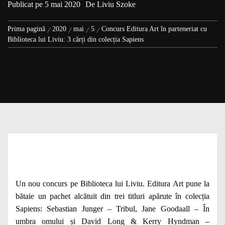
Publicat pe
5 mai 2020
De
Liviu Szoke
Prima pagină
2020
mai
5
Concurs Editura Art în parteneriat cu
Biblioteca lui Liviu: 3 cărți din colecția Sapiens
Un nou concurs pe Biblioteca lui Liviu. Editura Art pune la
bătaie un pachet alcătuit din trei titluri apărute în colecția
Sapiens: Sebastian Junger – Tribul, Jane Goodaall – În
umbra omului și David Long & Kerry Hyndman –