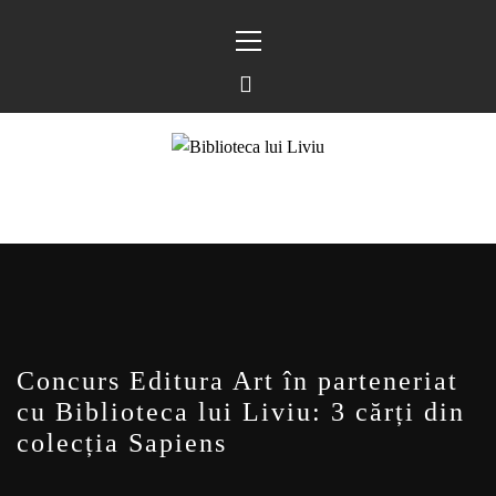
Sari
Meniu
la
principal
conținut
BIBLIOTECA LUI
FOSTUL BLOG FANSF
LIVIU
Concurs Editura Art în parteneriat
cu Biblioteca lui Liviu: 3 cărți din
colecția Sapiens