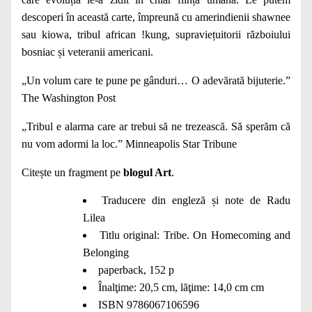
descoperi în această carte, împreună cu amerindienii shawnee
sau kiowa, tribul african !kung, supraviețuitorii războiului
bosniac și veteranii americani.
„Un volum care te pune pe gânduri… O adevărată bijuterie.”
The Washington Post
„Tribul e alarma care ar trebui să ne trezească. Să sperăm că
nu vom adormi la loc.” Minneapolis Star Tribune
Citește un fragment pe
blogul Art
.
Traducere din engleză și note de Radu
Lilea
Titlu original: Tribe. On Homecoming and
Belonging
paperback, 152 p
Înalţime: 20,5 cm, lăţime: 14,0 cm cm
ISBN 9786067106596