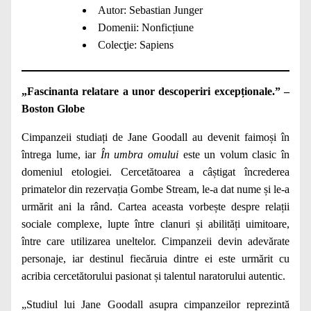
Autor:
Sebastian Junger
Domenii:
Nonficțiune
Colecţie:
Sapiens
„Fascinanta relatare a unor descoperiri excepționale.” –
Boston Globe
Cimpanzeii studiați de Jane Goodall au devenit faimoși în
întrega lume, iar
În umbra omului
este un volum clasic în
domeniul etologiei. Cercetătoarea a câștigat încrederea
primatelor din rezervația Gombe Stream, le-a dat nume și le-a
urmărit ani la rând. Cartea aceasta vorbește despre relații
sociale complexe, lupte între clanuri și abilități uimitoare,
între care utilizarea uneltelor. Cimpanzeii devin adevărate
personaje, iar destinul fiecăruia dintre ei este urmărit cu
acribia cercetătorului pasionat și talentul naratorului autentic.
„Studiul lui Jane Goodall asupra cimpanzeilor reprezintă