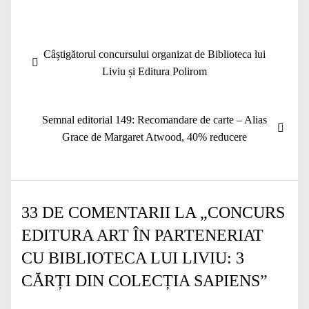
Navigare
Articolul
Câștigătorul concursului organizat de Biblioteca lui
în
anterior:
Liviu și Editura Polirom
articole
Articolul
Semnal editorial 149: Recomandare de carte – Alias
următor:
Grace de Margaret Atwood, 40% reducere
33 DE COMENTARII LA „
CONCURS
EDITURA ART ÎN PARTENERIAT
CU BIBLIOTECA LUI LIVIU: 3
CĂRȚI DIN COLECȚIA SAPIENS
”