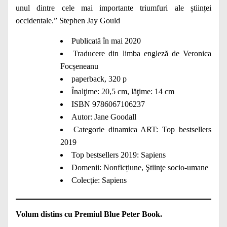
unul dintre cele mai importante triumfuri ale științei
occidentale.” Stephen Jay Gould
Publicată în mai 2020
Traducere din limba engleză de Veronica
Focșeneanu
paperback, 320 p
Înalţime: 20,5 cm, lăţime: 14 cm
ISBN 9786067106237
Autor:
Jane Goodall
Categorie dinamica ART:
Top bestsellers
2019
Top bestsellers 2019:
Sapiens
Domenii:
Nonficțiune
,
Ştiinţe socio-umane
Colecţie:
Sapiens
Volum distins cu Premiul Blue Peter Book.