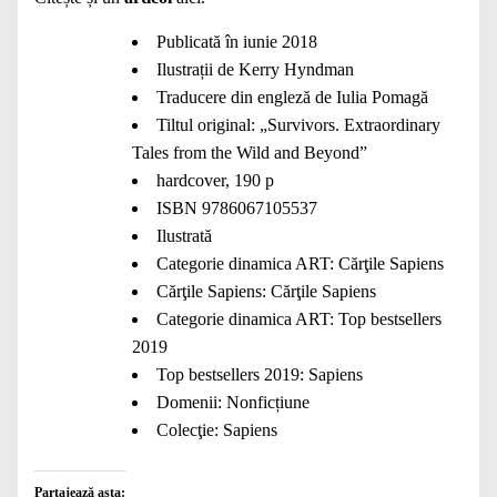
Publicată în iunie 2018
Ilustrații de Kerry Hyndman
Traducere din engleză de Iulia Pomagă
Tiltul original: „Survivors. Extraordinary
Tales from the Wild and Beyond”
hardcover, 190 p
ISBN 9786067105537
Ilustrată
Categorie dinamica ART:
Cărţile Sapiens
Cărţile Sapiens: Cărţile Sapiens
Categorie dinamica ART:
Top bestsellers
2019
Top bestsellers 2019:
Sapiens
Domenii:
Nonficțiune
Colecţie:
Sapiens
Partajează asta: