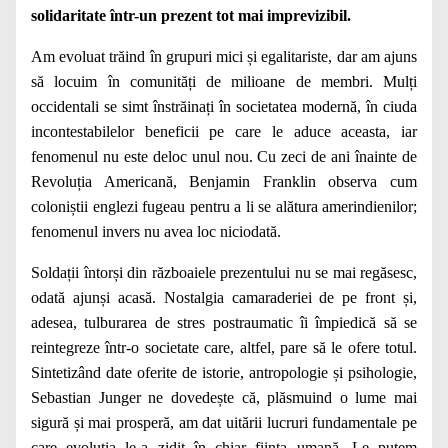
solidaritate într-un prezent tot mai imprevizibil.
Am evoluat trăind în grupuri mici și egalitariste, dar am ajuns
să locuim în comunități de milioane de membri. Mulți
occidentali se simt înstrăinați în societatea modernă, în ciuda
incontestabilelor beneficii pe care le aduce aceasta, iar
fenomenul nu este deloc unul nou. Cu zeci de ani înainte de
Revoluția Americană, Benjamin Franklin observa cum
coloniștii englezi fugeau pentru a li se alătura amerindienilor;
fenomenul invers nu avea loc niciodată.
Soldații întorși din războaiele prezentului nu se mai regăsesc,
odată ajunși acasă. Nostalgia camaraderiei de pe front și,
adesea, tulburarea de stres postraumatic îi împiedică să se
reintegreze într-o societate care, altfel, pare să le ofere totul.
Sintetizând date oferite de istorie, antropologie și psihologie,
Sebastian Junger ne dovedește că, plăsmuind o lume mai
sigură și mai prosperă, am dat uitării lucruri fundamentale pe
care evoluția le-a zidit în chiar ființa umană. Le putem