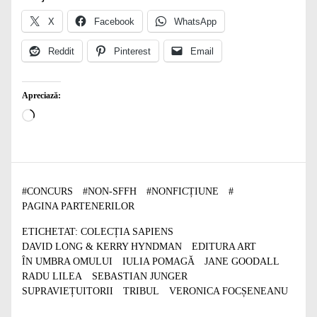
X
Facebook
WhatsApp
Reddit
Pinterest
Email
Apreciază:
Încarc...
#
CONCURS
#
NON-SFFH
#
NONFICȚIUNE
#
PAGINA PARTENERILOR
ETICHETAT:
COLECȚIA SAPIENS
DAVID LONG & KERRY HYNDMAN
EDITURA ART
ÎN UMBRA OMULUI
IULIA POMAGĂ
JANE GOODALL
RADU LILEA
SEBASTIAN JUNGER
SUPRAVIEȚUITORII
TRIBUL
VERONICA FOCȘENEANU