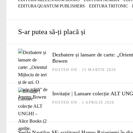
EDITURA QUANTUM PUBLISHERS
EDITURA TRITONIC
S-ar putea să-ți placă și
Dezbatere și lansare de carte: „Orient
Bowen
POSTED ON : 23 MARTIE 2026
Invitație | Lansare colecție ALT UNG
POSTED ON : 1 APRILIE 2026
Serile Nautilus SF: scriitorul Hannu Rajaniemi în di