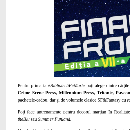
Pentru prima ta
#BibliotecăPeMarte
poți alege dintre cărți
Crime Scene Press, Millennium Press, Tritonic, Pavc
pachetele-cadou, dar și de volumele clasice SF&Fantasy cu
r
Poți face antrenamente pentru decorul marțian în Realitate
theBlu
sau
Summer Funland.