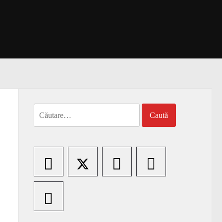
Caută
după: