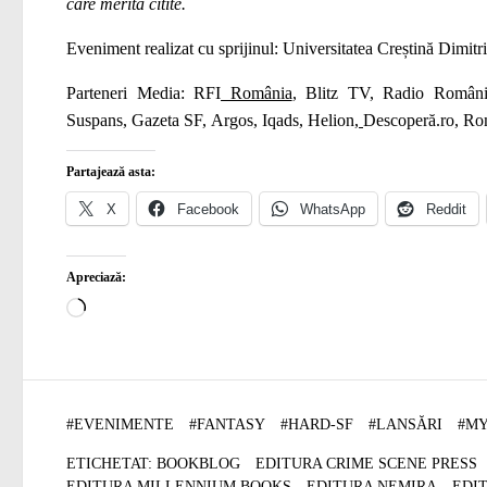
care merită citite.
Eveniment realizat cu sprijinul: Universitatea Creștină Dimit
Parteneri Media:
RFI
România
,
Blitz TV
,
Radio Români
Suspans
,
Gazeta SF
,
Argos
,
Iqads
,
Helion
,
Descoperă.ro
,
Rom
Partajează asta:
X
Facebook
WhatsApp
Reddit
Apreciază:
Încarc...
#
EVENIMENTE
#
FANTASY
#
HARD-SF
#
LANSĂRI
#
MY
ETICHETAT:
BOOKBLOG
EDITURA CRIME SCENE PRESS
EDITURA MILLENNIUM BOOKS
EDITURA NEMIRA
EDI