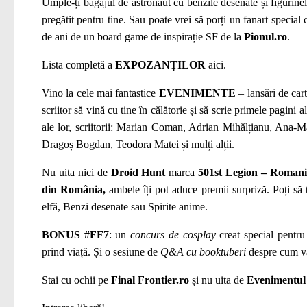
Umple-ți bagajul de astronaut cu benzile desenate și figurine
pregătit pentru tine. Sau poate vrei să porți un fanart special
de ani de un board game de inspirație SF de la
Pionul.ro
.
Lista completă a
EXPOZANȚILOR
aici.
Vino la
cele mai fantastice
EVENIMENTE
– lansări de cart
scriitor să vină cu tine în călătorie și să scrie primele pagini 
ale lor, scriitorii: Marian Coman, Adrian Mihălțianu, Ana-M
Dragoș Bogdan, Teodora Matei și mulți alții.
Nu uita nici de
Droid Hunt
marca
501st Legion – Roman
din România,
ambele îți pot aduce premii surpriză. Poți să 
elfă, Benzi desenate sau Spirite anime.
BONUS #FF7
: un
concurs de cosplay
creat special pentru
prind viață. Și o sesiune de
Q&A cu booktuberi
despre cum va 
Stai cu ochii pe
Final Frontier.ro
și nu uita de
Evenimentul