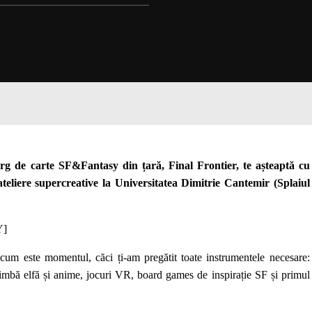
 târg de carte SF&Fantasy din țară,
Final Frontier
,
te așteaptă cu
și ateliere supercreative la Universitatea Dimitrie Cantemir (Splaiul
Y]
cum este momentul, căci ți-am pregătit toate instrumentele necesare:
 limbă elfă și anime, jocuri VR, board games de inspirație SF și primul