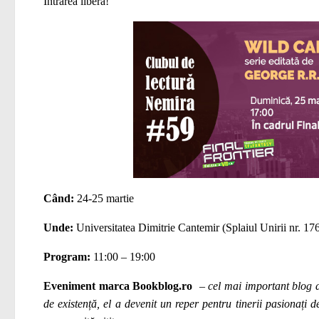
Intrarea liberă!
Când:
24-25 martie
Unde:
Universitatea Dimitrie Cantemir
(Splaiul Unirii nr. 17
Program:
11:00 – 19:00
Eveniment marca Bookblog.ro
–
cel mai important blog d
de
existență
, el a devenit un reper pentru tinerii pasionați 