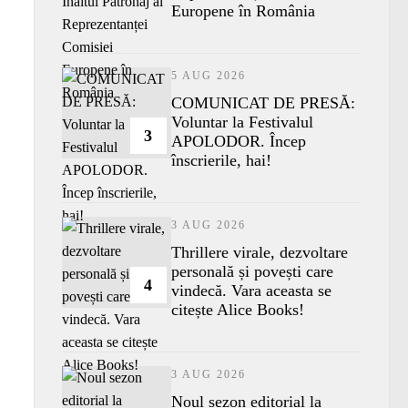
Europene în România
5 AUG 2026
COMUNICAT DE PRESĂ:
Voluntar la Festivalul
3
APOLODOR. Încep
înscrierile, hai!
3 AUG 2026
Thrillere virale, dezvoltare
personală și povești care
4
vindecă. Vara aceasta se
citește Alice Books!
3 AUG 2026
​Noul sezon editorial la