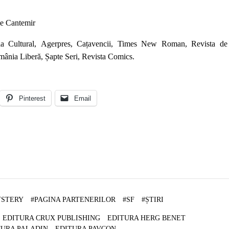
rie Cantemir
a Cultural
,
Agerpres,
Cațavencii
,
Times New Roman
,
Revista de
ânia Liberă
,
Șapte Seri
,
Revista Comics
.
Pinterest
Email
STERY
#
PAGINA PARTENERILOR
#
SF
#
ȘTIRI
EDITURA CRUX PUBLISHING
EDITURA HERG BENET
TURA PALADIN
EDITURA PAVCON