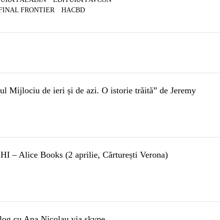
FINAL FRONTIER
HACBD
ul Mijlociu de ieri și de azi. O istorie trăită” de Jeremy
HI – Alice Books (2 aprilie, Cărturești Verona)
alog cu Ana Nicolau via skype