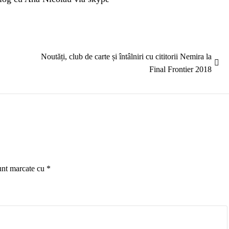
Articolul
Noutăți, club de carte și întâlniri cu cititorii Nemira la
următor:
Final Frontier 2018
sunt marcate cu
*