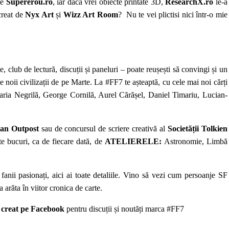
le
Supererou.ro
, iar dacă vrei obiecte printate 3D,
ResearchX.ro
le-a
 creat de
Nyx Art
și
Wizz Art Room
? Nu te vei plictisi nici într-o mie
e, club de lectură, discuții și paneluri – poate reușești să convingi și un
ale noii civilizații de pe Marte. La #FF7 te așteaptă, cu cele mai noi cărți
aria Negrilă, George Cornilă, Aurel Cărășel, Daniel Timariu, Lucian-
ian Outpost
sau de
concursul de scriere creativă
al
Societății Tolkien
te bucuri, ca de fiecare dată, de
ATELIERE
LE
:
Astronomie, Limbă
 fanii pasionați,
aici ai toate detaliile
. Vino să vezi cum persoanje SF
arăta în viitor cronica de carte.
 creat pe Facebook
pentru discuții și noutăți marca #FF7