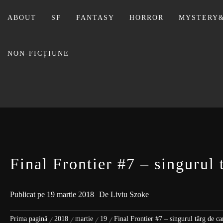
Sari
la
ABOUT
SF
FANTASY
HORROR
MYSTERY&
conținut
NON-FICȚIUNE
BIBLI
Final Frontier #7 – singurul 
Publicat pe
19 martie 2018
De
Liviu Szoke
Prima pagină
2018
martie
19
Final Frontier #7 – singurul târg de ca