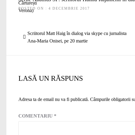
POSTED ON : 4 DECEMBRIE 2017
Navigare
Articolul
Scriitorul Matt Haig în dialog via skype cu jurnalista
în
anterior:
Ana-Maria Onisei, pe 20 martie
articole
LASĂ UN RĂSPUNS
Adresa ta de email nu va fi publicată.
Câmpurile obligatorii 
COMENTARIU
*