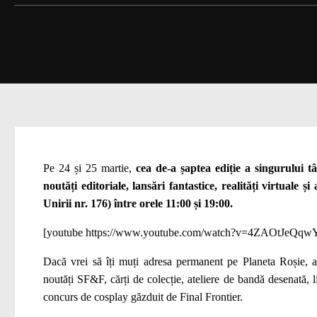
Pe 24 și 25 martie,
cea de-a șaptea ediție a singurului
noutăți editoriale, lansări fantastice, realități virtuale 
Unirii nr. 176) între orele 11:00 și 19:00.
[youtube https://www.youtube.com/watch?v=4ZAOtJeQqw
Dacă vrei să îți muți adresa permanent pe Planeta Roșie, a
noutăți SF&F, cărți de colecție, ateliere de bandă desenată,
concurs de cosplay găzduit de Final Frontier.