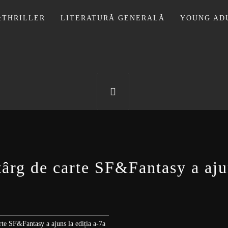
THRILLER
LITERATURĂ GENERALĂ
YOUNG AD
OTECA LUI
FOSTUL BLOG FANSF
târg de carte SF&Fantasy a aju
rte SF&Fantasy a ajuns la ediția a-7a