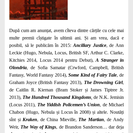
După cum am anunțat, avem cîteva dintre cărțile cu cele mai
multe premii cîștigate în ultimii ani. Și am vrea, dacă e
posibil, să le publicăm în 2015:
Ancillary Justice
, de Ann
Leckie (Hugo, Nebula, Locus, British SF, Arthur C. Clarke,
Kitchies 2014, Locus 2014 pentru Debut),
A Stranger in
Olondria
, de Sofia Samatar (Crwford, Campbell, British
Fantasy, World Fantasy 2014),
Some Kind of Fairy Tale
, de
Graham Joyce (British Fantasy 2013),
The Drowning Girl
,
de Caitlin R. Kiernan (Bram Stoker și James Tiptree Jr.
2013),
The Hundred Thousand Kingdoms
,
de N.K. Jemisin
(Locus 2011),
The Yiddish Policemen’s Union
, de Michael
Chabon (Hugo, Nebula și Locus în 2008) și altele. Noutăți
sînt și
Kraken
, de China Mieville,
The Martian
, de Andy
Weir,
The Way of Kings
, de Brandon Sanderson… dar deja