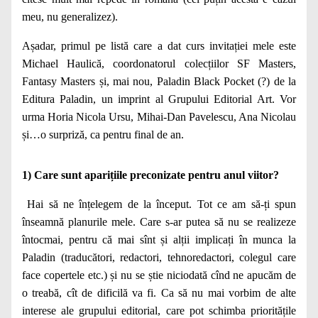
meu, nu generalizez).
Așadar, primul pe listă care a dat curs invitației mele este
Michael Haulică, coordonatorul colecțiilor SF Masters,
Fantasy Masters și, mai nou, Paladin Black Pocket (?) de la
Editura Paladin, un imprint al Grupului Editorial Art. Vor
urma Horia Nicola Ursu, Mihai-Dan Pavelescu, Ana Nicolau
și…o surpriză, ca pentru final de an.
1) Care sunt aparițiile preconizate pentru anul viitor?
Hai să ne înțelegem de la început. Tot ce am să-ți spun
înseamnă planurile mele. Care s-ar putea să nu se realizeze
întocmai, pentru că mai sînt și alții implicați în munca la
Paladin (traducători, redactori, tehnoredactori, colegul care
face copertele etc.) și nu se știe niciodată cînd ne apucăm de
o treabă, cît de dificilă va fi. Ca să nu mai vorbim de alte
interese ale grupului editorial, care pot schimba prioritățile