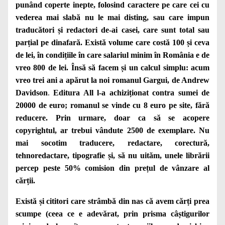
punând coperte inepte, folosind
caractere pe care cei cu
vederea mai slabă nu le mai disting, sau care impun
traducători și redactori de-ai casei, care sunt total sau
parțial pe dinafară. Există volume care costă 100 și ceva
de lei, în condițiile în care salariul minim în România e de
vreo 800 de lei. Însă să facem și un calcul simplu: acum
vreo trei ani a apărut la noi romanul
Gargui, de Andrew
Davidson
.
Editura All l-a achiziționat contra sumei de
20000 de euro; romanul se vinde cu 8 euro pe site, fără
reducere. Prin urmare, doar ca să se acopere
copyrightul, ar trebui vândute 2500 de exemplare. Nu
mai socotim traducere, redactare, corectură,
tehnoredactare, tipografie și, să nu uităm, unele librării
percep peste 50% comision din prețul de vânzare al
cărții.
Există și cititori care strâmbă din nas că avem cărți prea
scumpe (ceea ce e adevărat, prin prisma câștigurilor