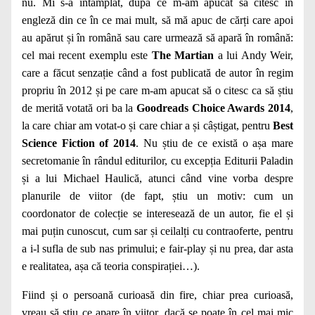
nu. Mi s-a întâmplat, după ce m-am apucat să citesc în
engleză din ce în ce mai mult, să mă apuc de cărți care apoi
au apărut și în română sau care urmează să apară în română:
cel mai recent exemplu este
The Martian
a lui Andy Weir,
care a făcut senzație când a fost publicată de autor în regim
propriu în 2012 și pe care m-am apucat să o citesc ca să știu
de merită votată ori ba la
Goodreads Choice Awards 2014
,
la care chiar am votat-o și care chiar a și câștigat, pentru
Best
Science Fiction of 2014
. Nu știu de ce există o așa mare
secretomanie în rândul editurilor, cu excepția Editurii Paladin
și a lui Michael Haulică, atunci când vine vorba despre
planurile de viitor (de fapt, știu un motiv: cum un
coordonator de colecție se interesează de un autor, fie el și
mai puțin cunoscut, cum sar și ceilalți cu contraoferte, pentru
a i-l sufla de sub nas primului; e fair-play și nu prea, dar asta
e realitatea, așa că teoria conspirației…).
Fiind și o persoană curioasă din fire, chiar prea curioasă,
vreau să știu ce apare în viitor, dacă se poate în cel mai mic