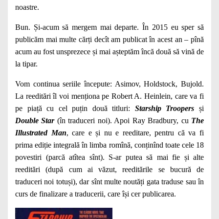
noastre.
Bun. Și-acum să mergem mai departe. În 2015 eu sper să
publicăm mai multe cărți decît am publicat în acest an – pînă
acum au fost unsprezece și mai așteptăm încă două să vină de
la tipar.
Vom continua seriile începute: Asimov, Holdstock, Bujold.
La reeditări îl voi menționa pe Robert A. Heinlein, care va fi
pe piață cu cel puțin două titluri:
Starship Troopers
și
Double Star
(în traduceri noi). Apoi Ray Bradbury, cu
The
Illustrated Man
, care e și nu e reeditare, pentru că va fi
prima ediție integrală în limba romînă, conținînd toate cele 18
povestiri (parcă atîtea sînt). S-ar putea să mai fie și alte
reeditări (după cum ai văzut, reeditările se bucură de
traduceri noi totuși), dar sînt multe noutăți gata traduse sau în
curs de finalizare a traducerii, care își cer publicarea.