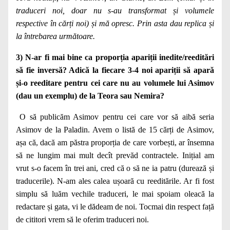
traduceri noi, doar nu s-au transformat și volumele
respective în cărți noi) și mă opresc. Prin asta dau replica și
la întrebarea următoare.
3) N-ar fi mai bine ca proporția apariții inedite/reeditări
să fie inversă? Adică la fiecare 3-4 noi apariții să apară
și-o reeditare pentru cei care nu au volumele lui Asimov
(dau un exemplu) de la Teora sau Nemira?
O să publicăm Asimov pentru cei care vor să aibă seria
Asimov de la Paladin. Avem o listă de 15 cărți de Asimov,
așa că, dacă am păstra proporția de care vorbești, ar însemna
să ne lungim mai mult decît prevăd contractele. Inițial am
vrut s-o facem în trei ani, cred că o să ne ia patru (durează și
traducerile). N-am ales calea ușoară cu reeditările. Ar fi fost
simplu să luăm vechile traduceri, le mai spoiam oleacă la
redactare și gata, vi le dădeam de noi. Tocmai din respect față
de cititori vrem să le oferim traduceri noi.