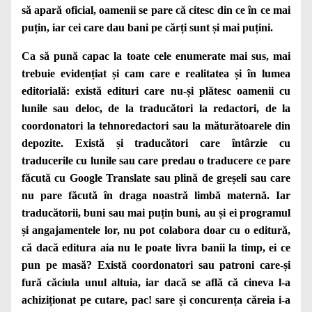
să apară oficial, oamenii se pare că citesc din ce în ce mai
puțin, iar cei care dau bani pe cărți sunt și mai puțini.
Ca să pună capac la toate cele enumerate mai sus, mai
trebuie evidențiat și cam care e realitatea și în lumea
editorială: există edituri care nu-și plătesc oamenii cu
lunile sau deloc, de la traducători la redactori, de la
coordonatori la tehnoredactori sau la măturătoarele din
depozite. Există și traducători care întârzie cu
traducerile cu lunile sau care predau o traducere ce pare
făcută cu Google Translate sau plină de greșeli sau care
nu pare făcută în draga noastră limbă maternă. Iar
traducătorii, buni sau mai puțin buni, au și ei programul
și angajamentele lor, nu pot colabora doar cu o editură,
că dacă editura aia nu le poate livra banii la timp, ei ce
pun pe masă? Există coordonatori sau patroni care-și
fură căciula unul altuia, iar dacă se află că cineva l-a
achiziționat pe cutare, pac! sare și concurența căreia i-a