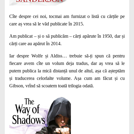
Cîte despre cei noi, tocmai am furnizat o listă cu cărțile pe
care aș vrea să le văd publicate în 2015.
Am publicat – și o să publicăm – cărți apărute în 1950, dar și
cărți care au apărut în 2014.
Iar despre Wolfe și Aldiss… trebuie să-ți spun că pentru
fiecare avem cîte un volum deja tradus, dar aș vrea să le
putem publica la mică distanță unul de altul, așa că așteptăm
și traducerea celorlalte volume. Așa cum am făcut și cu
Gibson, vrînd să scoatem toată trilogia odată.