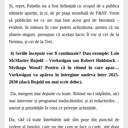
Și, repet, Paladin nu a fost înființată cu scopul de a publica
ultimele apariții, la zi, de pe piața mondială de F&SF. Vrem
să publicăm tot ce are mai bun acest gen de literatură –
evident, în măsura în care putem achiziționa, pentru că nu
sîntem singuri, presupun că același lucru îl vor și cei de la
Nemira, și cei de la Trei.
4) Seriile începute vor fi continuate? Dau exemple: Lois
McMaster Bujold – Vorkosigan sau Robert Holdstock –
Mythago Wood? Pentru că în ritmul în care apar…
Vorkosigan va apărea în întregime undeva între 2025-
2030 (dacă Bujold nu mai scrie deloc).
Da, mergem mai departe cu toate. Ritmul nu-l stăpînim, aici
mai intervine și programul traducătorilor, și al redactorilor…
uneori și prioritățile în ceea ce privește achizițiile.
Da, văd că toate întrebările tale sînt puse din punctul de
vedere al fanului, care nu știe cum se face o carte, știe doar