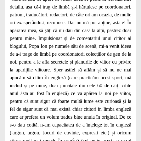
detaliu, așa că-i trag de limbă și-i hărțuiesc pe coordonatori,
patroni, traducători, redactori, de câte ori am ocazia, de multe
ori exasperându-i, recunosc. Dar nu mă pot abține, asta e! În
apărarea mea, să știți că nu dau din casă la alții, păstrez doar
pentru mine. Impulsionat și de comentariul unui cititor al
blogului, Popa Ion pe numele său de scenă, mi-a venit ideea
de a-i trage de limbă pe coordonatorii colecțiilor de gen de la
noi, pentru a le afla secretele și planurile de viitor cu privire
la aparițiile viitoare. Sper astfel să aflăm și să nu ne mai
apucăm să citim în engleză (care practicăm acest sport, mă
includ și pe mine, doar jumătate din cele 60 de cărți citite
anul ăsta au fost în engleză) ce va apărea la noi pe viitor,
pentru că sunt sigur că foarte multă lume este curioasă și la
fel de sigur sunt că mai există chiar cititori în limba engleză
care ar prefera un volum tradus bine unuia în original. De ce
s-o dau cotită, n-am capacitatea de a înțelege tot în engleză
(jargon, argou, jocuri de cuvinte, expresii etc.) și oricum
citesc mult mai repede în română (cel puțin acesta e cazul