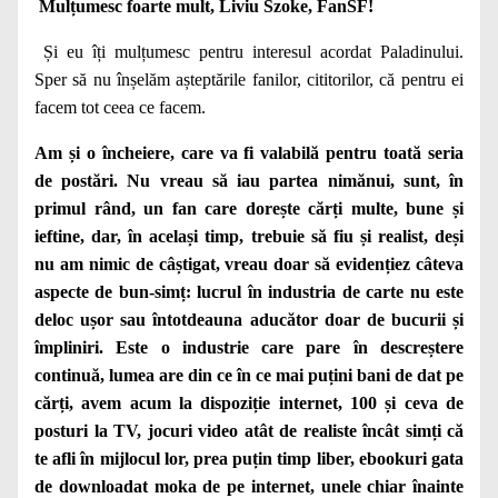
Mulțumesc foarte mult, Liviu Szoke, FanSF!
Și eu îți mulțumesc pentru interesul acordat Paladinului.
Sper să nu înșelăm așteptările fanilor, cititorilor, că pentru ei
facem tot ceea ce facem.
Am și o încheiere, care va fi valabilă pentru toată seria
de postări. Nu vreau să iau partea nimănui, sunt, în
primul rând, un fan care dorește cărți multe, bune și
ieftine, dar, în același timp, trebuie să fiu și realist, deși
nu am nimic de câștigat, vreau doar să evidențiez câteva
aspecte de bun-simț: lucrul în industria de carte nu este
deloc ușor sau întotdeauna aducător doar de bucurii și
împliniri. Este o industrie care pare în descreștere
continuă, lumea are din ce în ce mai puțini bani de dat pe
cărți, avem acum la dispoziție internet, 100 și ceva de
posturi la TV, jocuri video atât de realiste încât simți că
te afli în mijlocul lor, prea puțin timp liber, ebookuri gata
de downloadat moka de pe internet, unele chiar înainte