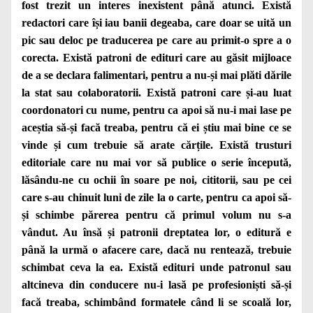
fost trezit un interes inexistent până atunci. Există
redactori care își iau banii degeaba, care doar se uită un
pic sau deloc pe traducerea pe care au primit-o spre a o
corecta. Există patroni de edituri care au găsit mijloace
de a se declara falimentari, pentru a nu-și mai plăti dările
la stat sau colaboratorii. Există patroni care și-au luat
coordonatori cu nume, pentru ca apoi să nu-i mai lase pe
aceștia să-și facă treaba, pentru că ei știu mai bine ce se
vinde și cum trebuie să arate cărțile. Există trusturi
editoriale care nu mai vor să publice o serie începută,
lăsându-ne cu ochii în soare pe noi, cititorii, sau pe cei
care s-au chinuit luni de zile la o carte, pentru ca apoi să-
și schimbe părerea pentru că primul volum nu s-a
vândut. Au însă și patronii dreptatea lor, o editură e
până la urmă o afacere care, dacă nu rentează, trebuie
schimbat ceva la ea. Există edituri unde patronul sau
altcineva din conducere nu-i lasă pe profesioniști să-și
facă treaba, schimbând formatele când li se scoală lor,