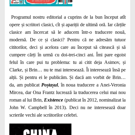
Programul nostru editorial a cuprins de la bun început atît
opere și scriitori clasici, cît și apariții de ultimă oră. Iar cărțile
clasice am încercat să le aducem într-o traducere nouă,
modernă. De ce și clasici? Pentru că ne adresăm tutuor
cititorilor, deci și acelora care au început să citească și să
cumpere cărți în urmă cu doi-trei-cinci ani. Îmi pare egoist
felul în care pui tu problema: tu ai citit deja Asimov, și
Clarke, și Brin… nu te mai interesează. Îi interesează însă pe
alții. Și pentru ei le publicăm. Și dacă am vorbit de Brin…
da, am publicat
Poștașul
, în noua traducere a Anei-Veronia
Mircea, dar Ona Frantz lucrează la traducerea celui mai nou
roman al lui Brin,
Existence
(publicat în 2012, nominalizat la
John W. Campbell în 2013). Deci nu ne interesează doar
scrierile vechi ale scriitorilor celebri.