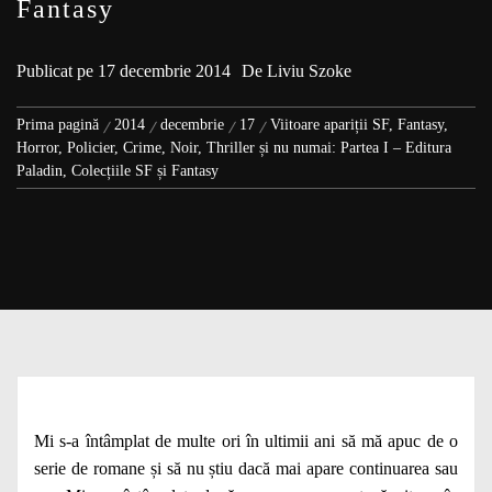
Fantasy
Publicat pe
17 decembrie 2014
De
Liviu Szoke
Prima pagină
2014
decembrie
17
Viitoare apariții SF, Fantasy,
Horror, Policier, Crime, Noir, Thriller și nu numai: Partea I – Editura
Paladin, Colecțiile SF și Fantasy
Mi s-a întâmplat de multe ori în ultimii ani să mă apuc de o
serie de romane și să nu știu dacă mai apare continuarea sau