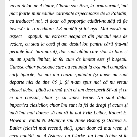
vreau deloc pe Asimov, Clarke sau Brin, la urma-urmei, îmi
plac foarte mult edițiile cartonate aspectuoase de la Paladin,
cu traduceri noi, ci doar că proporția editări-noutăți să fie
inversă: la o reeditare 2-3 noutăți și tot așa. Mai există un
aspect – spațiul: nu vorbesc neapărat din punctul meu de
vedere, eu stau la casă și am destul loc pentru cărți (nu-mi
permite însă buzunarul), dar sunt atâția care stau la bloc și
au un spațiu limitat, la fel cum de limitat este și bugetul.
Cunosc chiar persoane care au renunțat la a-și mai cumpăra
cărți tipărite, tocmai din cauza spațiului (și unele nu sunt
departe nici de tine 🙂 ). Și n-am spus nici că nu vreau
clasici deloc, până la urmă prin ei am descoperit SF-ul și cu
ei am crescut, chiar și cu Jules Verne. Nu sunt deloc
împotriva clasicilor, chiar îmi sunt la fel de dragi și acum și
încă îmi mai doresc să apară la noi Fritz Leiber, Robert E.
Howard, Vonda N. McIntyre sau Anne Bishop și Octavia E.
Butler (clasici mai recenți, sic!), spun doar că mai vrem și
ceva noutăți, nu 4 Asimov, un Clarke, un Lem (chiar și în