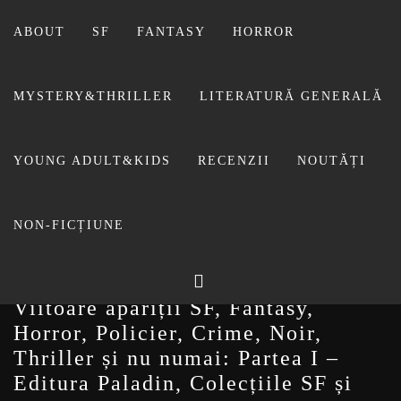
Sari
la
ABOUT
SF
FANTASY
HORROR
conținut
MYSTERY&THRILLER
LITERATURĂ GENERALĂ
BIBLIOTECA LUI
YOUNG ADULT&KIDS
RECENZII
NOUTĂȚI
FOSTUL BLOG FANSF
LIVIU
NON-FICȚIUNE
Viitoare apariții SF, Fantasy,
Horror, Policier, Crime, Noir,
Thriller și nu numai: Partea I –
Editura Paladin, Colecțiile SF și