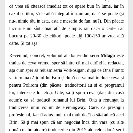
că vrea să citească imediat tot ce apare bun în lume, iar în
cazul seriilor, să le aibă integral într-un an, dacă se poate (și
nu-i nimic rău în asta, asta e meseria de fan, nu?). Din păcate
lucrurile nu sînt chiar atît de simple, iar dacă o carte i-ar
bucura pe 20-30 de cititori, poate alți 100-150 ar vrea altă
carte. Și tot așa.
Revenind, concret, volumul al doilea din seria
Mitago
este
tradus de ceva vreme, sper să intre cît mai curînd la redactat,
așa cum sper să reluăm seria Vorkosigan, după ce Ona Frantz
va termina cărțoiul lui Brin și după ce va mai traduce ceva și
pentru Polirom (din păcate, traducătorii au și ei programul
lor, interesele lor etc.). Uite, să-ți spun ceva (dau din casă
acum): ca să traducă romanul lui Brin, Ona a renunțat la
traducerea unui volum de Hemingway. Care, ca prestigiu
profesional, i-ar fi adus mult mai mult decît o să-i aducă acel
Brin. Să-ți mai spun că am negociat încă din vară (cu alte
două colaboratoare) traducerile din 2015 ale celor două serii