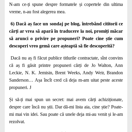
N-am ce-ți spune despre formatele și copertele din ultima
vreme, n-au fost alegerea mea.
6) Dacă aș face un sondaj pe blog, întrebând cititorii ce
cărți ar vrea să apară în traducere la noi, promiți măcar
să arunci o privire pe propuneri? Poate cine știe cum
descoperi vreo gemă care așteaptă să fie descoperită?
Dacă nu aș fi făcut publice titlurile contractate, sînt convins
că aș fi găsit printre propuneri cărți de Jo Walton, Ann
Leckie, N. K. Jemisin, Brent Weeks, Andy Weir, Brandon
Sanderson… Așa încît cred că deja m-am uitat peste aceste
propuneri. J
Și să-ți mai spun un secret: mai avem cărți achiziționate,
despre care încă nu știi. Dar dă-mi lista aia, cine știe? Poate-
mi mai vin idei. Sau poate că unele deja mi-au venit și le-am
rezolvat.