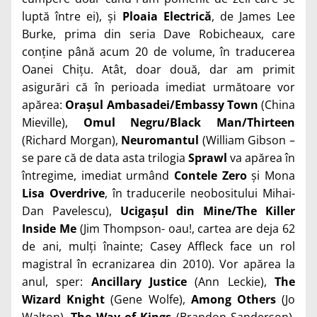
luptă între ei), și
Ploaia Electrică
, de James Lee
Burke, prima din seria Dave Robicheaux, care
conține până acum 20 de volume, în traducerea
Oanei Chițu. Atât, doar două, dar am primit
asigurări că în perioada imediat următoare vor
apărea:
Orașul Ambasadei/Embassy Town
(China
Mieville),
Omul Negru/Black Man/Thirteen
(Richard Morgan),
Neuromantul
(William Gibson –
se pare că de data asta trilogia
Sprawl
va apărea în
întregime, imediat urmând
Contele Zero
și Mona
Lisa Overdrive
, în traducerile neobositului Mihai-
Dan Pavelescu),
Ucigașul din Mine/The Killer
Inside Me
(Jim Thompson- oau!, cartea are deja 62
de ani, mulți înainte; Casey Affleck face un rol
magistral în ecranizarea din 2010). Vor apărea la
anul, sper:
Ancillary Justice
(Ann Leckie),
The
Wizard Knight
(Gene Wolfe),
Among Others
(Jo
Walton),
The Way of Kings
(Brandon Sanderson),