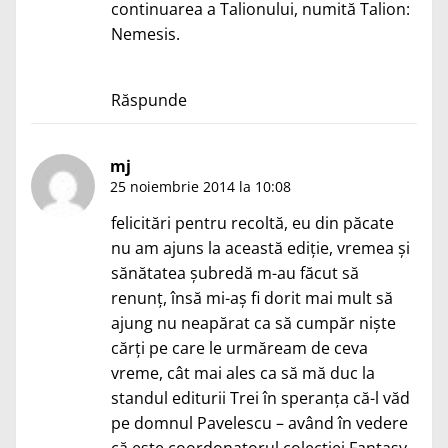
continuarea a Talionului, numită Talion:
Nemesis.
Răspunde
mj
25 noiembrie 2014 la 10:08
felicitări pentru recoltă, eu din păcate
nu am ajuns la această ediție, vremea și
sănătatea șubredă m-au făcut să
renunț, însă mi-aș fi dorit mai mult să
ajung nu neapărat ca să cumpăr niște
cărți pe care le urmăream de ceva
vreme, cât mai ales ca să mă duc la
standul editurii Trei în speranța că-l văd
pe domnul Pavelescu – având în vedere
că este coordonatorul colecției Fantasy