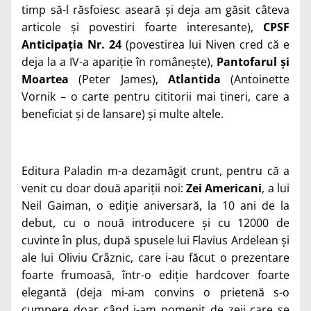
timp să-l răsfoiesc aseară și deja am găsit câteva
articole și povestiri foarte interesante),
CPSF
Anticipația Nr. 24
(povestirea lui Niven cred că e
deja la a IV-a apariție în românește),
Pantofarul și
Moartea
(Peter James),
Atlantida
(Antoinette
Vornik – o carte pentru cititorii mai tineri, care a
beneficiat și de lansare) și multe altele.
Editura Paladin m-a dezamăgit crunt, pentru că a
venit cu doar două apariții noi:
Zei Americani
, a lui
Neil Gaiman, o ediție aniversară, la 10 ani de la
debut, cu o nouă introducere și cu 12000 de
cuvinte în plus, după spusele lui Flavius Ardelean și
ale lui Oliviu Crâznic, care i-au făcut o prezentare
foarte frumoasă, într-o ediție hardcover foarte
elegantă (deja mi-am convins o prietenă s-o
cumpere doar când i-am pomenit de zeii care se