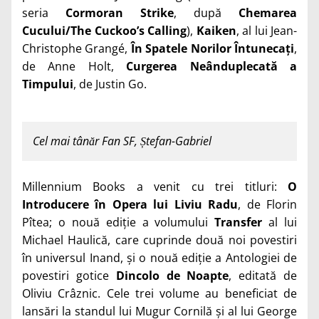
seria
Cormoran Strike
, după
Chemarea
Cucului/The Cuckoo’s Calling
),
Kaiken
, al lui
Jean-
Christophe Grangé
,
În Spatele Norilor Întunecați
,
de
Anne Holt
,
Curgerea Neânduplecată a
Timpului
, de
Justin Go
.
Cel mai tânăr Fan SF, Ștefan-Gabriel
Millennium Books a venit cu trei titluri:
O
Introducere în Opera lui Liviu Radu
, de Florin
Pîtea; o nouă ediție a volumului
Transfer
al lui
Michael Haulică, care cuprinde două noi povestiri
în universul Inand, și o nouă ediție a Antologiei de
povestiri gotice
Dincolo de Noapte
, editată de
Oliviu Crâznic. Cele trei volume au beneficiat de
lansări la standul lui Mugur Cornilă și al lui George