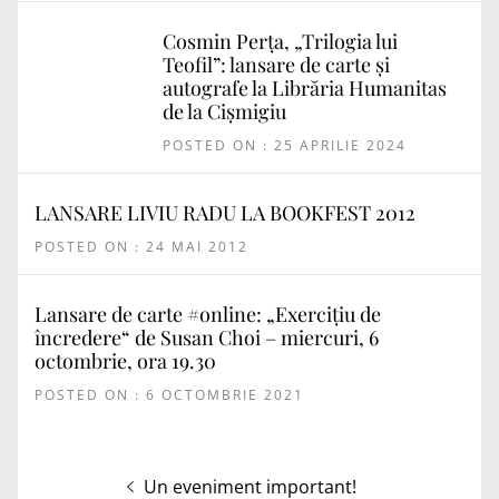
Cosmin Perța, „Trilogia lui
Teofil”: lansare de carte și
autografe la Librăria Humanitas
de la Cișmigiu
POSTED ON : 25 APRILIE 2024
LANSARE LIVIU RADU LA BOOKFEST 2012
POSTED ON : 24 MAI 2012
Lansare de carte #online: „Exercițiu de
încredere“ de Susan Choi – miercuri, 6
octombrie, ora 19.30
POSTED ON : 6 OCTOMBRIE 2021
Navigare
Articolul
Un eveniment important!