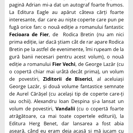
pagină Adrian mi-a dat un autograf foarte frumos.
La Editura Eagle au apărut câteva cărți foarte
interesante, dar care au niște coperte care pun pe
fugă orice fan: o nouă ediție a romanului fantastic
Fecioara de Fier
, de Rodica Bretin (nu am nici
prima ediție, iar dacă știam cât de rar apare Rodica
Bretin pe la astfel de evenimente, îmi rupeam de la
gură banii necesari pentru acest volum), o nouă
ediție a romanului
Fier Vechi
, de George Lazăr (cu
o copertă chiar mai urâtă decât prima), un volum
de povestiri,
Ziditorii de Biserici
, al aceluiași
George Lazăr, și două volume fantastice semnate
de Aurel Cărășel (cu același tip de coperte care-ți
iau ochii). Alexandru Ioan Despina și-a lansat un
volum de povestiri,
Vandalii
(cu o copertă foarte
atrăgătoare, ca mai toate copertele editurii), la
Editura Herg Benet, dar lansarea a fost abia
aseară, când eu eram deja acasă și mă jucam cu