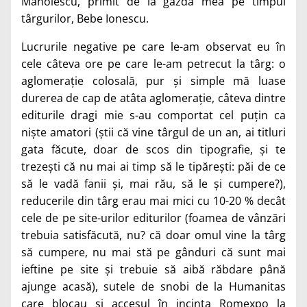
Manolescu, primit de la gazda mea pe timpul
târgurilor, Bebe Ionescu.
Lucrurile negative pe care le-am observat eu în
cele câteva ore pe care le-am petrecut la târg: o
aglomerație colosală, pur și simple mă luase
durerea de cap de atâta aglomerație, câteva dintre
editurile dragi mie s-au comportat cel puțin ca
niște amatori (știi că vine târgul de un an, ai titluri
gata făcute, doar de scos din tipografie, și te
trezești că nu mai ai timp să le tipărești: păi de ce
să le vadă fanii și, mai rău, să le și cumpere?),
reducerile din târg erau mai mici cu 10-20 % decât
cele de pe site-urilor editurilor (foamea de vânzări
trebuia satisfăcută, nu? că doar omul vine la târg
să cumpere, nu mai stă pe gânduri că sunt mai
ieftine pe site și trebuie să aibă răbdare până
ajunge acasă), sutele de snobi de la Humanitas
care blocau și accesul în incinta Romexpo la