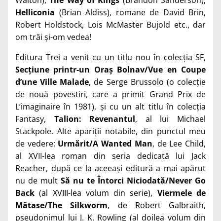
Helliconia
(Brian Aldiss), romane de David Brin,
Robert Holdstock, Lois McMaster Bujold etc., dar
om trăi și-om vedea!
Editura Trei a venit cu un titlu nou în colecția SF,
Secțiune printr-un
Oraș Bolnav/Vue en Coupe
d’une Ville Malade
, de Serge Brussolo (o colecție
de nouă povestiri, care a primit Grand Prix de
L’imaginaire în 1981), și cu un alt titlu în colecția
Fantasy,
Talion: Revenantul
, al lui Michael
Stackpole. Alte apariții notabile, din punctul meu
de vedere:
Urmărit/A Wanted Man
, de Lee Child,
al XVII-lea roman din seria dedicată lui Jack
Reacher, după ce la aceeași editură a mai apărut
nu de mult
Să nu te Întorci Niciodată/Never Go
Back
(al XVIII-lea volum din serie),
Viermele de
Mătase/The Silkworm
, de Robert Galbraith,
pseudonimul lui J. K. Rowling (al doilea volum din