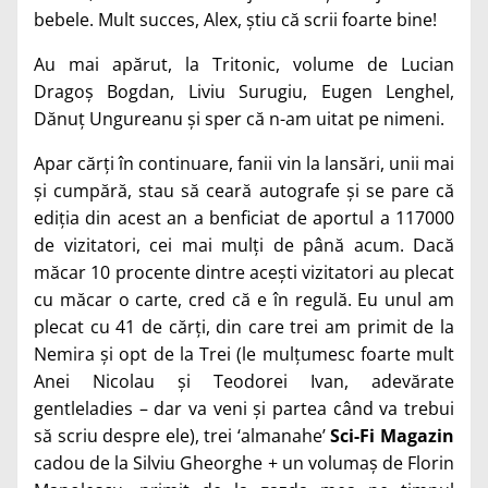
bebele. Mult succes, Alex, știu că scrii foarte bine!
Au mai apărut, la Tritonic, volume de Lucian
Dragoș Bogdan, Liviu Surugiu, Eugen Lenghel,
Dănuț Ungureanu și sper că n-am uitat pe nimeni.
Apar cărți în continuare, fanii vin la lansări, unii mai
și cumpără, stau să ceară autografe și se pare că
ediția din acest an a benficiat de aportul a 117000
de vizitatori, cei mai mulți de până acum. Dacă
măcar 10 procente dintre acești vizitatori au plecat
cu măcar o carte, cred că e în regulă. Eu unul am
plecat cu 41 de cărți, din care trei am primit de la
Nemira și opt de la Trei (le mulțumesc foarte mult
Anei Nicolau și Teodorei Ivan, adevărate
gentleladies – dar va veni și partea când va trebui
să scriu despre ele), trei ‘almanahe’
Sci-Fi Magazin
cadou de la Silviu Gheorghe + un volumaș de Florin