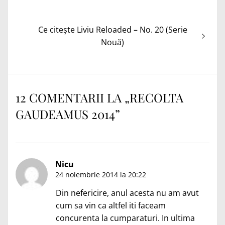
în
anterior:
articole
Articolul
Ce citește Liviu Reloaded – No. 20 (Serie
următor:
Nouă)
12 COMENTARII LA „
RECOLTA
GAUDEAMUS 2014
”
Nicu
24 noiembrie 2014 la 20:22
Din nefericire, anul acesta nu am avut
cum sa vin ca altfel iti faceam
concurenta la cumparaturi. In ultima