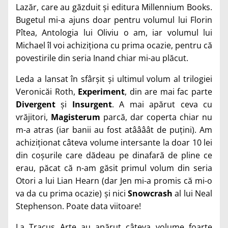
Lazăr, care au găzduit și editura Millennium Books.
Bugetul mi-a ajuns doar pentru volumul lui Florin
Pîtea, Antologia lui Oliviu o am, iar volumul lui
Michael îl voi achiziționa cu prima ocazie, pentru că
povestirile din seria Inand chiar mi-au plăcut.
Leda a lansat în sfârșit și ultimul volum al trilogiei
Veronicăi Roth,
Experiment
, din are mai fac parte
Divergent
și
Insurgent
. A mai apărut ceva cu
vrăjitori,
Magisterum
parcă, dar coperta chiar nu
m-a atras (iar banii au fost atâââât de puțini). Am
achiziționat câteva volume intersante la doar 10 lei
din coșurile care dădeau pe dinafară de pline ce
erau, păcat că n-am găsit primul volum din seria
Otori a lui Lian Hearn (dar Jen mi-a promis că mi-o
va da cu prima ocazie) și nici
Snowcrash
al lui Neal
Stephenson. Poate data viitoare!
La Tracus Arte au apărut câteva volume foarte