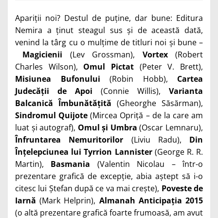
Apariții noi? Destul de puține, dar bune: Editura
Nemira a ținut steagul sus și de această dată,
venind la târg cu o mulțime de titluri noi și bune –
Magicienii
(Lev Grossman),
Vortex
(Robert
Charles Wilson),
Omul Pictat
(Peter V. Brett),
Misiunea Bufonului
(Robin Hobb),
Cartea
Judecății de Apoi
(Connie Willis),
Varianta
Balcanică Îmbunătățită
(Gheorghe Săsărman),
Sindromul Quijote
(Mircea Opriță – de la care am
luat și autograf),
Omul și Umbra
(Oscar Lemnaru),
Înfruntarea Nemuritorilor
(Liviu Radu),
Din
Înțelepciunea lui Tyrrion Lannister
(George R. R.
Martin),
Basmania
(Valentin Nicolau – într-o
prezentare grafică de excepție, abia aștept să i-o
citesc lui Ștefan după ce va mai crește),
Poveste de
Iarnă
(Mark Helprin),
Almanah Anticipația 2015
(o altă prezentare grafică foarte frumoasă, am avut