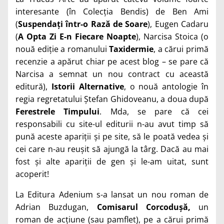
interesante (în Colecția Bendis) de Ben Ami
(
Suspendați într-o Rază de Soare
), Eugen Cadaru
(
A Opta Zi E-n Fiecare Noapte
), Narcisa Stoica (o
nouă ediție a romanului
Taxidermie
, a cărui primă
recenzie a apărut chiar pe acest blog – se pare că
Narcisa a semnat un nou contract cu această
editură),
Istorii Alternative
, o nouă antologie în
regia regretatului Ștefan Ghidoveanu, a doua după
Ferestrele Timpului
. Mda, se pare că cei
responsabili cu site-ul editurii n-au avut timp să
pună aceste apariții și pe site, să le poată vedea și
cei care n-au reușit să ajungă la târg. Dacă au mai
fost și alte apariții de gen și le-am uitat, sunt
acoperit!
La Editura Adenium s-a lansat un nou roman de
Adrian Buzdugan,
Comisarul Corcodușă,
un
roman de acțiune (sau pamflet), pe a cărui primă