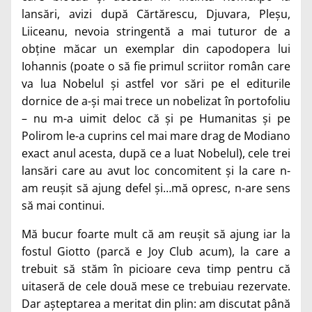
lansări, avizi după Cărtărescu, Djuvara, Pleșu,
Liiceanu, nevoia stringentă a mai tuturor de a
obține măcar un exemplar din capodopera lui
Iohannis (poate o să fie primul scriitor român care
va lua Nobelul și astfel vor sări pe el editurile
dornice de a-și mai trece un nobelizat în portofoliu
– nu m-a uimit deloc că și pe Humanitas și pe
Polirom le-a cuprins cel mai mare drag de Modiano
exact anul acesta, după ce a luat Nobelul), cele trei
lansări care au avut loc concomitent și la care n-
am reușit să ajung defel și…mă opresc, n-are sens
să mai continui.
Mă bucur foarte mult că am reușit să ajung iar la
fostul Giotto (parcă e Joy Club acum), la care a
trebuit să stăm în picioare ceva timp pentru că
uitaseră de cele două mese ce trebuiau rezervate.
Dar așteptarea a meritat din plin: am discutat până