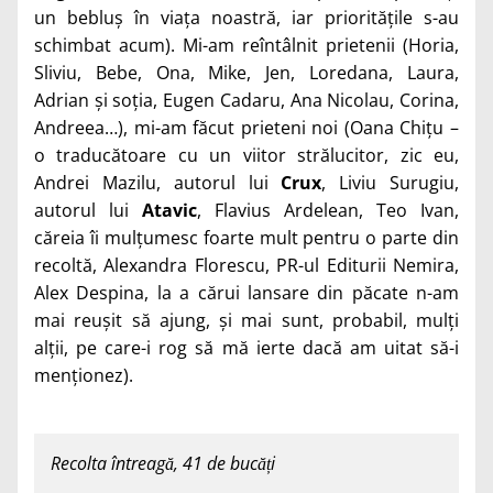
un bebluș în viața noastră, iar prioritățile s-au
schimbat acum). Mi-am reîntâlnit prietenii (Horia,
Sliviu, Bebe, Ona, Mike, Jen, Loredana, Laura,
Adrian și soția, Eugen Cadaru, Ana Nicolau, Corina,
Andreea…), mi-am făcut prieteni noi (Oana Chițu –
o traducătoare cu un viitor strălucitor, zic eu,
Andrei Mazilu, autorul lui
Crux
, Liviu Surugiu,
autorul lui
Atavic
, Flavius Ardelean, Teo Ivan,
căreia îi mulțumesc foarte mult pentru o parte din
recoltă, Alexandra Florescu, PR-ul Editurii Nemira,
Alex Despina, la a cărui lansare din păcate n-am
mai reușit să ajung, și mai sunt, probabil, mulți
alții, pe care-i rog să mă ierte dacă am uitat să-i
menționez).
Recolta întreagă, 41 de bucăți