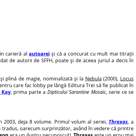
in carieră al
autoarei
și că a concurat cu mult mai titrații
at de autorii de SFFH, poate și de aceea juriul a decis în
și plină de magie, nominalizată și la
Nebula
(2000),
Locus
entru care fac lobby pe lângă Editura Trei să fie publicat în
l Kay
, prima parte a
Dipticului Sarantine Mosaic
, serie ce se
n 2003, deja 8 volume. Primul volum al seriei,
Thraxas
, a
 tradus, oarecum surprinzător, având în vedere că printre
kson
era un ilustru necunoscut).
Thraxas
este un erou mai