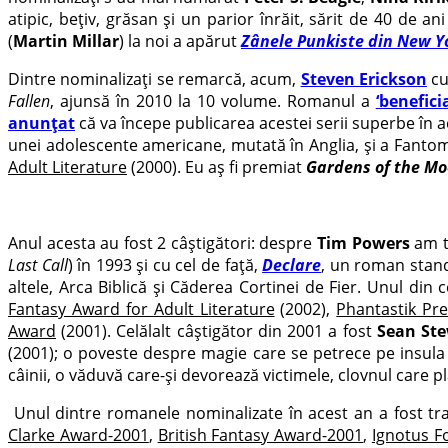
atipic, bețiv, grăsan și un parior înrăit, sărit de 40 de a
(
Martin Millar
) la noi a apărut
Zânele Punkiste din New Y
Dintre nominalizați se remarcă, acum,
Steven Erickson
c
Fallen
, ajunsă în 2010 la 10 volume. Romanul a
‘beneficia
anunțat
că va începe publicarea acestei serii superbe în a
unei adolescente americane, mutată în Anglia, și a Fantom
Adult Literature
(2000). Eu aș fi premiat
Gardens of the M
Anul acesta au fost 2 câștigători: despre
Tim Powers
am t
Last Call
) în 1993 și cu cel de față,
Declare
, un roman stand
altele, Arca Biblică și Căderea Cortinei de Fier. Unul di
Fantasy Award for Adult Literature
(2002),
Phantastik Pre
Award
(2001). Celălalt câștigător din 2001 a fost
Sean St
(2001); o poveste despre magie care se petrece pe insula
câinii, o văduvă care-și devorează victimele, clovnul care p
Unul dintre romanele nominalizate în acest an a fost tra
Clarke Award-2001
,
British Fantasy Award-2001
,
Ignotus F