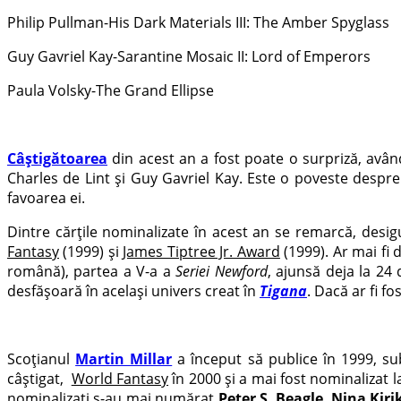
Philip Pullman-His Dark Materials III: The Amber Spyglass
Guy Gavriel Kay-Sarantine Mosaic II: Lord of Emperors
Paula Volsky-The Grand Ellipse
Câștigătoarea
din acest an a fost poate o surpriză, avâ
Charles de Lint și Guy Gavriel Kay. Este o poveste despre
favoarea ei.
Dintre cărțile nominalizate în acest an se remarcă, desig
Fantasy
(1999) și
James Tiptree Jr. Award
(1999). Ar mai fi
română), partea a V-a a
Seriei Newford
, ajunsă deja la 24
desfășoară în același univers creat în
Tigana
. Dacă ar fi f
Scoțianul
Martin Millar
a început să publice în 1999, 
câștigat,
World Fantasy
în 2000 și a mai fost nominalizat 
nominalizați s-au mai numărat
Peter S. Beagle
,
Nina Kir