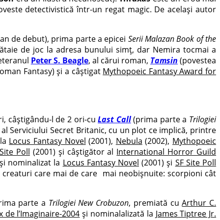
poveste detectivistică într-un regat magic. De același autor
n de debut), prima parte a epicei
Serii Malazan Book of the
bătaie de joc la adresa bunului simț, dar Nemira tocmai a
veteranul
Peter S. Beagle
, al cărui roman,
Tamsin
(povestea
oman Fantasy) și a câștigat
Mythopoeic Fantasy Award for
i, câștigându-l de 2 ori-cu
Last Call
(prima parte a
Trilogiei
erviciului Secret Britanic, cu un plot ce implică, printre
 la
Locus Fantasy Novel
(2001),
Nebula
(2002),
Mythopoeic
Site Poll
(2001) și câștigător al
International Horror Guild
și nominalizat la
Locus Fantasy Novel
(2001) și
SF Site Poll
 creaturi care mai de care mai neobișnuite: scorpioni cât
rima parte a
Trilogiei New Crobuzon
, premiată cu
Arthur C.
x de l’Imaginaire-2004
și nominalalizată la
James Tiptree Jr.