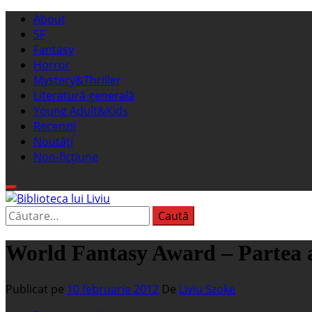
Sari
Meniu
About
la
principal
SF
conținut
Fantasy
Horror
Mystery&Thriller
Literatură generală
Young Adult&Kids
Recenzii
Noutăți
Non-ficțiune
Caută
Biblioteca lui Liviu
Fostul blog FanSF
după:
World Fantasy Award – Partea 
Publicat pe
10 februarie 2012
De
Liviu Szoke