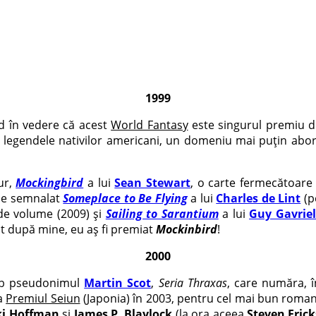
1999
nd în vedere că acest
World Fantasy
este singurul premiu d
 legendele nativilor americani, un domeniu mai puțin abord
ur,
Mockingbird
a lui
Sean Stewart
, o carte fermecătoare 
 de semnalat
Someplace to Be Flying
a lui
Charles de Lint
(p
 de volume (2009) și
Sailing to Sarantium
a lui
Guy Gavrie
ost după mine, eu aș fi premiat
Mockinbird
!
2000
sub pseudonimul
Martin Scot
,
Seria Thraxas
, care număra, î
la
Premiul Seiun
(Japonia) în 2003, pentru cel mai bun roman
iki Hoffman
și
James P. Blaylock
(la ora aceea
Steven Eric