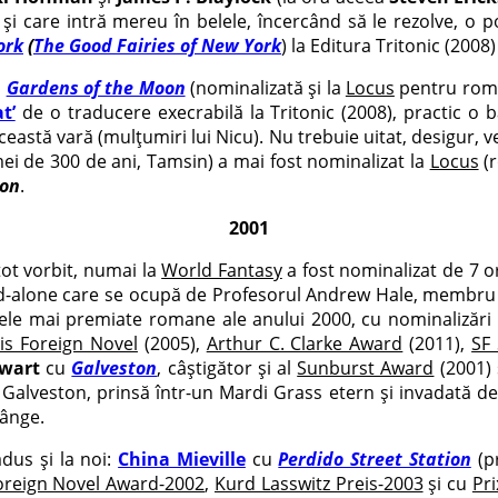
ni și care intră mereu în belele, încercând să le rezolve, o 
ork
(
The Good Fairies of New York
) la Editura Tritonic (2008)
u
Gardens of the Moon
(nominalizată și la
Locus
pentru roma
t’
de o traducere execrabilă la Tritonic (2008), practic o 
ceastă vară (mulțumiri lui Nicu). Nu trebuie uitat, desigur, 
ei de 300 de ani, Tamsin) a mai fost nominalizat la
Locus
(r
oon
.
2001
ot vorbit, numai la
World Fantasy
a fost nominalizat de 7 or
-alone care se ocupă de Profesorul Andrew Hale, membru al S
n cele mai premiate romane ale anului 2000, cu nominalizări
is Foreign Novel
(2005),
Arthur C. Clarke Award
(2011),
SF 
ewart
cu
Galveston
, câștigător și al
Sunburst Award
(2001) 
 Galveston, prinsă într-un Mardi Grass etern și invadată de
lânge.
dus și la noi:
China Mieville
cu
Perdido Street Station
(p
oreign Novel Award-2002
,
Kurd Lasswitz Preis-2003
și cu
Pri