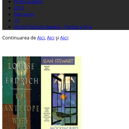
Prima pagină
2012
februarie
10
World Fantasy Award – Partea a IV-a
Continuarea de
Aici
,
Aici
și
Aici
: