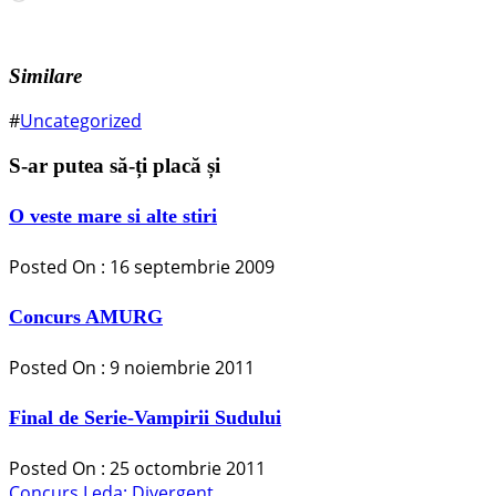
Similare
#
Uncategorized
S-ar putea să-ți placă și
O veste mare si alte stiri
Posted On : 16 septembrie 2009
Concurs AMURG
Posted On : 9 noiembrie 2011
Final de Serie-Vampirii Sudului
Posted On : 25 octombrie 2011
Navigare
Articolul
Concurs Leda: Divergent