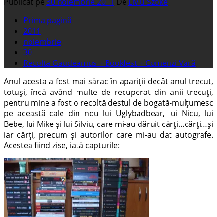
Publicat pe
30 noiembrie 2011
De
Liviu Szoke
Prima pagină
2011
noiembrie
30
Recolta Gaudeamus + Bookfest + Comenzi Vară
Anul acesta a fost mai sărac în apariții decât anul trecut,
totuși, încă având multe de recuperat din anii trecuți,
pentru mine a fost o recoltă destul de bogată-mulțumesc
pe această cale din nou lui Uglybadbear, lui Nicu, lui
Bebe, lui Mike și lui Silviu, care mi-au dăruit cărți…cărți…și
iar cărți, precum și autorilor care mi-au dat autografe.
Acestea fiind zise, iată capturile: