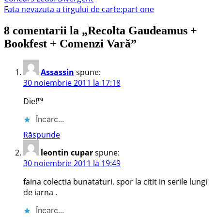
anterior:
Articolul
Fata nevazuta a tirgului de carte:part one
în
următor:
articole
8 comentarii la „
Recolta Gaudeamus +
Bookfest + Comenzi Vară
”
Assassin
spune:
30 noiembrie 2011 la 17:18
Die!™
Încarc...
Răspunde
leontin cupar
spune:
30 noiembrie 2011 la 19:49
faina colectia bunataturi. spor la citit in serile lungi
de iarna .
Încarc...