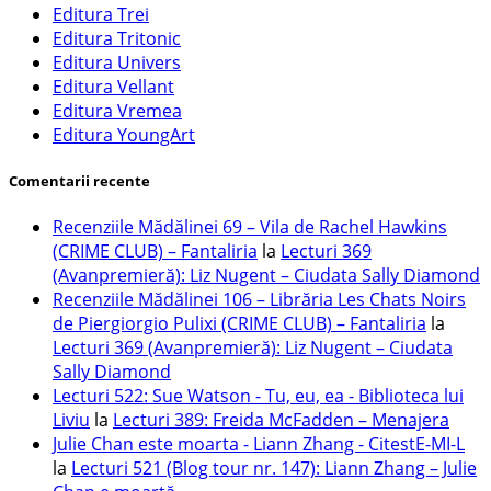
Editura Trei
Editura Tritonic
Editura Univers
Editura Vellant
Editura Vremea
Editura YoungArt
Comentarii recente
Recenziile Mădălinei 69 – Vila de Rachel Hawkins
(CRIME CLUB) – Fantaliria
la
Lecturi 369
(Avanpremieră): Liz Nugent – Ciudata Sally Diamond
Recenziile Mădălinei 106 – Librăria Les Chats Noirs
de Piergiorgio Pulixi (CRIME CLUB) – Fantaliria
la
Lecturi 369 (Avanpremieră): Liz Nugent – Ciudata
Sally Diamond
Lecturi 522: Sue Watson - Tu, eu, ea - Biblioteca lui
Liviu
la
Lecturi 389: Freida McFadden – Menajera
Julie Chan este moarta - Liann Zhang - CitestE-MI-L
la
Lecturi 521 (Blog tour nr. 147): Liann Zhang – Julie