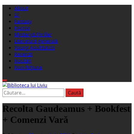
Sari
Meniu
About
la
principal
SF
conținut
Fantasy
Horror
Mystery&Thriller
Literatură generală
Young Adult&Kids
Recenzii
Noutăți
Non-ficțiune
Caută
Biblioteca lui Liviu
Fostul blog FanSF
după:
Recolta Gaudeamus + Bookfest
+ Comenzi Vară