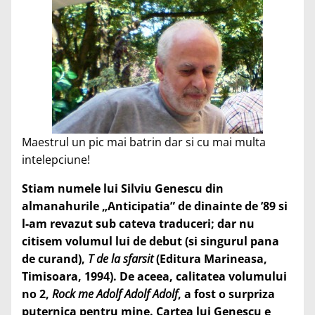
Maestrul un pic mai batrin dar si cu mai multa
intelepciune!
Stiam numele lui Silviu Genescu din
almanahurile „Anticipatia” de dinainte de ’89 si
l-am revazut sub cateva traduceri; dar nu
citisem volumul lui de debut (si singurul pana
de curand),
T de la sfarsit
(Editura Marineasa,
Timisoara, 1994). De aceea, calitatea volumului
no 2,
Rock me Adolf Adolf Adolf
, a fost o surpriza
puternica pentru mine. Cartea lui Genescu e