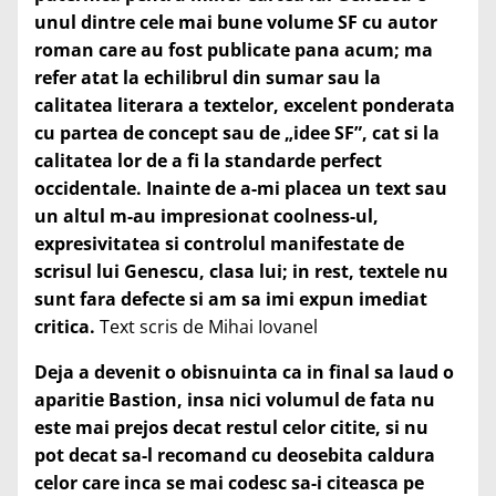
unul dintre cele mai bune volume SF cu autor
roman care au fost publicate pana acum; ma
refer atat la echilibrul din sumar sau la
calitatea literara a textelor, excelent ponderata
cu partea de concept sau de „idee SF”, cat si la
calitatea lor de a fi la standarde perfect
occidentale. Inainte de a-mi placea un text sau
un altul m-au impresionat coolness-ul,
expresivitatea si controlul manifestate de
scrisul lui Genescu, clasa lui; in rest, textele nu
sunt fara defecte si am sa imi expun imediat
critica.
Text scris de Mihai Iovanel
Deja a devenit o obisnuinta ca in final sa laud o
aparitie Bastion, insa nici volumul de fata nu
este mai prejos decat restul celor citite, si nu
pot decat
sa-l recomand
cu deosebita caldura
celor care
inca se mai codesc sa-i citeasca pe