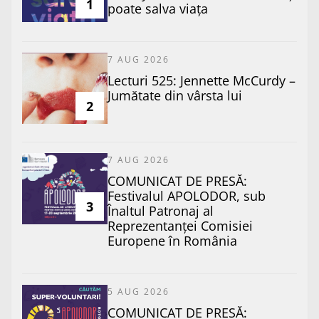
1
poate salva viața
7 AUG 2026
Lecturi 525: Jennette McCurdy –
Jumătate din vârsta lui
2
7 AUG 2026
COMUNICAT DE PRESĂ:
Festivalul APOLODOR, sub
3
Înaltul Patronaj al
Reprezentanței Comisiei
Europene în România
5 AUG 2026
COMUNICAT DE PRESĂ: