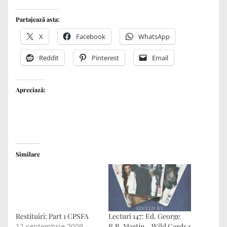
Partajează asta:
X
Facebook
WhatsApp
Reddit
Pinterest
Email
Apreciază:
Similare
Restituiri: Part 1 CPSFA
Lecturi 147: Ed. George
12 septembrie 2009
R.R. Martin – Wild Cards 1