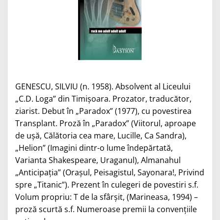
GENESCU, SILVIU (n. 1958). Absolvent al Liceului
„C.D. Loga” din Timişoara. Prozator, traducător,
ziarist. Debut în „Paradox” (1977), cu povestirea
Transplant. Proză în „Paradox” (Viitorul, aproape
de uşă, Călătoria cea mare, Lucille, Ca Sandra),
„Helion” (Imagini dintr-o lume îndepărtată,
Varianta Shakespeare, Uraganul), Almanahul
„Anticipaţia” (Oraşul, Peisagistul, Sayonara!, Privind
spre „Titanic”). Prezent în culegeri de povestiri s.f.
Volum propriu: T de la sfârşit, (Marineasa, 1994) –
proză scurtă s.f. Numeroase premii la convenţiile