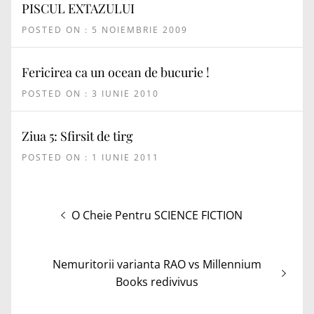
PISCUL EXTAZULUI
POSTED ON : 5 NOIEMBRIE 2009
Fericirea ca un ocean de bucurie !
POSTED ON : 3 IUNIE 2010
Ziua 5: Sfirsit de tirg
POSTED ON : 1 IUNIE 2011
Navigare
Articolul
O Cheie Pentru SCIENCE FICTION
în
anterior:
articole
Articolul
Nemuritorii varianta RAO vs Millennium
următor:
Books redivivus