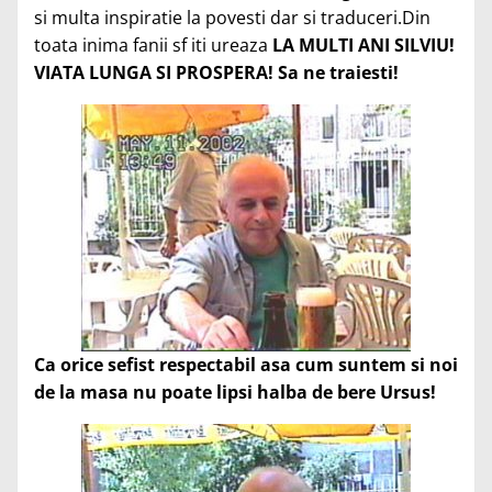
si multa inspiratie la povesti dar si traduceri.Din
toata inima fanii sf iti ureaza
LA MULTI ANI SILVIU!
VIATA LUNGA SI PROSPERA! Sa ne traiesti!
Ca orice sefist respectabil asa cum suntem si noi
de la masa nu poate lipsi halba de bere Ursus!