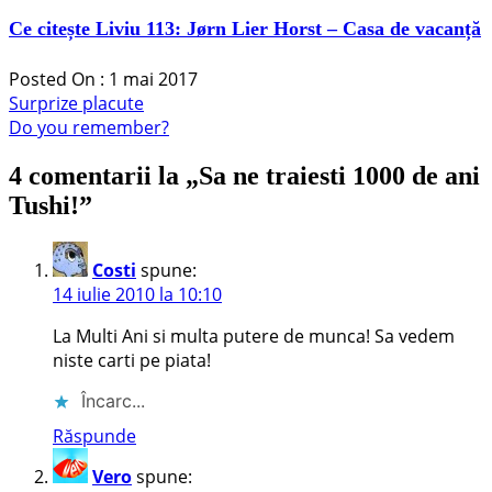
Ce citește Liviu 113: Jørn Lier Horst – Casa de vacanță
Posted On : 1 mai 2017
Navigare
Articolul
Surprize placute
anterior:
Articolul
Do you remember?
în
următor:
articole
4 comentarii la „
Sa ne traiesti 1000 de ani
Tushi!
”
Costi
spune:
14 iulie 2010 la 10:10
La Multi Ani si multa putere de munca! Sa vedem
niste carti pe piata!
Încarc...
Răspunde
Vero
spune: