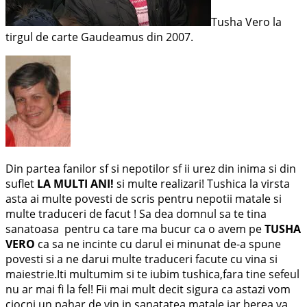
Tusha Vero la
tirgul de carte Gaudeamus din 2007.
Din partea fanilor sf si nepotilor sf ii urez din inima si din
suflet
LA MULTI ANI!
si multe realizari! Tushica la virsta
asta ai multe povesti de scris pentru nepotii matale si
multe traduceri de facut ! Sa dea domnul sa te tina
sanatoasa pentru ca tare ma bucur ca o avem pe
TUSHA
VERO
ca sa ne incinte cu darul ei minunat de-a spune
povesti si a ne darui multe traduceri facute cu vina si
maiestrie.Iti multumim si te iubim tushica,fara tine sefeul
nu ar mai fi la fel! Fii mai mult decit sigura ca astazi vom
ciocni un pahar de vin in sanatatea matale iar berea va