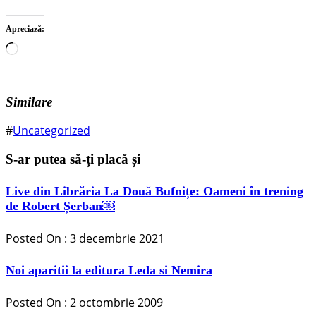
Apreciază:
Încarc...
Similare
#
Uncategorized
S-ar putea să-ți placă și
Live din Librăria La Două Bufnițe: Oameni în trening
de Robert Șerban￼
Posted On : 3 decembrie 2021
Noi aparitii la editura Leda si Nemira
Posted On : 2 octombrie 2009