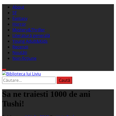
Sari
Meniu
About
la
principal
SF
conținut
Fantasy
Horror
Mystery&Thriller
Literatură generală
Young Adult&Kids
Recenzii
Noutăți
Non-ficțiune
Caută
Biblioteca lui Liviu
Fostul blog FanSF
după:
Sa ne traiesti 1000 de ani
Tushi!