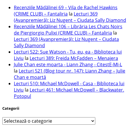
Recenziile Mădălinei 69 – Vila de Rachel Hawkins
(CRIME CLUB) – Fantaliria
la
Lecturi 369
(Avanpremieră): Liz Nugent – Ciudata Sally Diamond
Recenziile Mădălinei 106 – Librăria Les Chats Noirs
de Piergiorgio Pulixi (CRIME CLUB) – Fantaliria
la
Lecturi 369 (Avanpremieră): Liz Nugent – Ciudata
Sally Diamond
Lecturi 522: Sue Watson - Tu, eu, ea - Biblioteca lui
Liviu
la
Lecturi 389: Freida McFadden – Menajera
Julie Chan este moarta - Liann Zhang - CitestE-MI-L
la
Lecturi 521 (Blog tour nr. 147): Liann Zhang – Julie
Chan e moartă
Lecturi 510: Michael McDowell - Casa - Biblioteca lui
Liviu
la
Lecturi 461: Michael McDowell – Blackwater.
Potopul
Categorii
Categorii