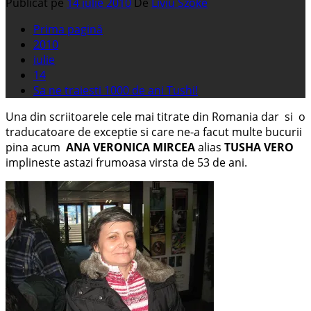
Publicat pe
14 iulie 2010
De
Liviu Szoke
Prima pagină
2010
iulie
14
Sa ne traiesti 1000 de ani Tushi!
Una din scriitoarele cele mai titrate din Romania dar si o
traducatoare de exceptie si care ne-a facut multe bucurii
pina acum
ANA VERONICA MIRCEA
alias
TUSHA VERO
implineste astazi frumoasa virsta de 53 de ani.