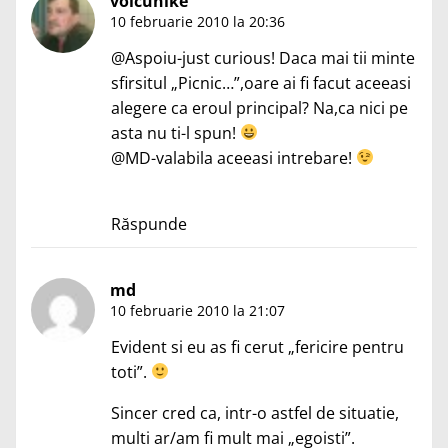
voicunike
10 februarie 2010 la 20:36
@Aspoiu-just curious! Daca mai tii minte
sfirsitul „Picnic…”,oare ai fi facut aceeasi
alegere ca eroul principal? Na,ca nici pe
asta nu ti-l spun!
@MD-valabila aceeasi intrebare!
Răspunde
md
10 februarie 2010 la 21:07
Evident si eu as fi cerut „fericire pentru
toti”.
Sincer cred ca, intr-o astfel de situatie,
multi ar/am fi mult mai „egoisti”.