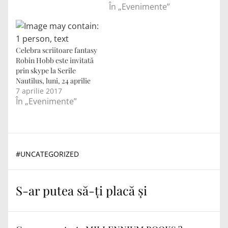
În „Evenimente”
Celebra scriitoare fantasy
Robin Hobb este invitată
prin skype la Serile
Nautilus, luni, 24 aprilie
7 aprilie 2017
În „Evenimente”
#
UNCATEGORIZED
S-ar putea să-ți placă și