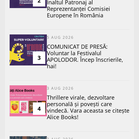
2
Înaltul Patronaj al
Reprezentanței Comisiei
Europene în România
5 AUG 2026
COMUNICAT DE PRESĂ:
Voluntar la Festivalul
3
APOLODOR. Încep înscrierile,
hai!
3 AUG 2026
Thrillere virale, dezvoltare
personală și povești care
4
vindecă. Vara aceasta se citește
Alice Books!