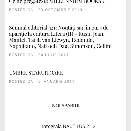
Ce ne pregateste MILLENNIUM BOOKS ?
POSTED ON : 23 OCTOMBRIE 2010
Semnal editorial 321: Noutăți sau în curs de
apariție la editura Litera (II) – Ruști, Jean,
Mantel, Tartt, van Llewyn, Redondo,
Napolitano, Natt och Dag, Simonson, Cellini
POSTED ON : 30 IUNIE 2021
UMBRE STARUITOARE
POSTED ON : 6 IANUARIE 2011
Navigare
Articolul
NOI APARITII
în
anterior:
articole
Articolul
Integrala NAUTILUS 2