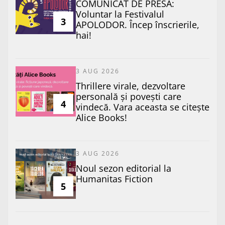
COMUNICAT DE PRESĂ:
Voluntar la Festivalul
3
APOLODOR. Încep înscrierile,
hai!
3 AUG 2026
Thrillere virale, dezvoltare
personală și povești care
4
vindecă. Vara aceasta se citește
Alice Books!
3 AUG 2026
​Noul sezon editorial la
Humanitas Fiction
5