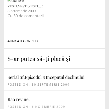
motive obiective si
care nu tineau
VESTI,VESTI,VESTI….!
neaparat de vointa
8 octombrie 2009
mea, dar destinul a
Cu 30 de comentarii
orinduit asa de bine
lucrurile incit am…
#
UNCATEGORIZED
S-ar putea să-ți placă și
Serial Sf:Episodul 8 Inceputul declinului
POSTED ON : 30 SEPTEMBRIE 2009
Rao revine!
POSTED ON : 6 NOIEMBRIE 2009