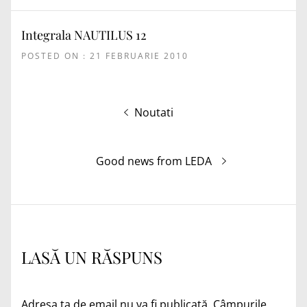
Integrala NAUTILUS 12
POSTED ON : 21 FEBRUARIE 2010
Navigare
Articolul
Noutati
în
anterior:
articole
Articolul
Good news from LEDA
următor:
LASĂ UN RĂSPUNS
Adresa ta de email nu va fi publicată.
Câmpurile