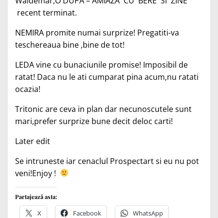
Waldemar,O DUPA – AMIAZA CU BERE SI ZINE
recent terminat.
NEMIRA promite numai surprize! Pregatiti-va
teschereaua bine ,bine de tot!
LEDA vine cu bunaciunile promise! Imposibil de
ratat! Daca nu le ati cumparat pina acum,nu ratati
ocazia!
Tritonic are ceva in plan dar necunoscutele sunt
mari,prefer surprize bune decit deloc carti!
Later edit
Se intruneste iar cenaclul Prospectart si eu nu pot
veni!Enjoy !
Partajează asta:
X
Facebook
WhatsApp