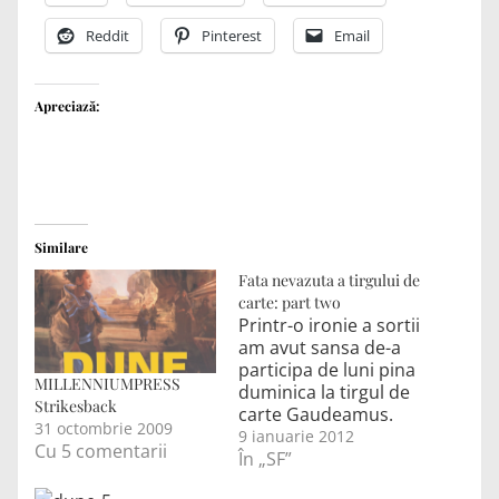
Reddit
Pinterest
Email
Apreciază:
Similare
Fata nevazuta a tirgului de
carte: part two
Printr-o ironie a sortii
am avut sansa de-a
participa de luni pina
MILLENNIUMPRESS
duminica la tirgul de
Strikesback
carte Gaudeamus.
31 octombrie 2009
Am fost destul de
9 ianuarie 2012
Cu 5 comentarii
nesigur ca voi fi
În „SF”
prezent la tirg din