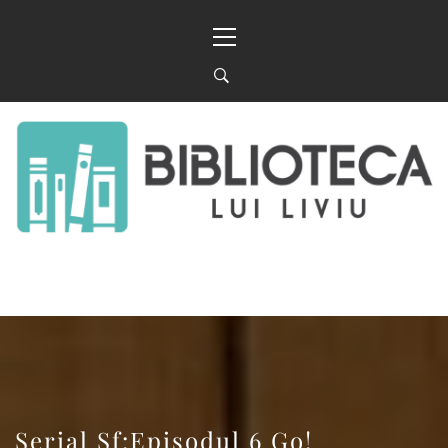
Sari
Meniu
la
principal
conținut
BIBLIOTECA LUI
FOSTUL BLOG FANSF
LIVIU
Serial Sf:Episodul 6 Go!