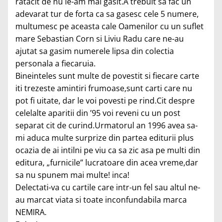
ratacit de nu le-am mai gasit.A trebuit sa fac un
adevarat tur de forta ca sa gasesc cele 5 numere,
multumesc pe aceasta cale Oamenilor cu un suflet
mare Sebastian Corn si Liviu Radu care ne-au
ajutat sa gasim numerele lipsa din colectia
personala a fiecaruia.
Bineinteles sunt multe de povestit si fiecare carte
iti trezeste amintiri frumoase,sunt carti care nu
pot fi uitate, dar le voi povesti pe rind.Cit despre
celelalte aparitii din ’95 voi reveni cu un post
separat cit de curind.Urmatorul an 1996 avea sa-
mi aduca multe surprize din partea editurii plus
ocazia de ai intilni pe viu ca sa zic asa pe multi din
editura, „furnicile” lucratoare din acea vreme,dar
sa nu spunem mai multe! inca!
Delectati-va cu cartile care intr-un fel sau altul ne-
au marcat viata si toate inconfundabila marca
NEMIRA.