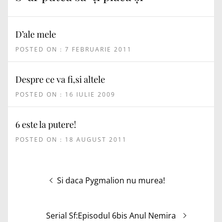
D’ale mele
POSTED ON : 7 FEBRUARIE 2011
Despre ce va fi,si altele
POSTED ON : 16 IULIE 2009
6 este la putere!
POSTED ON : 18 AUGUST 2011
Navigare
Articolul
Si daca Pygmalion nu murea!
în
anterior:
articole
Articolul
Serial Sf:Episodul 6bis Anul Nemira