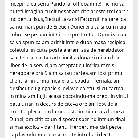
incepind cu seria Pandora -off doamne! nici nu va
puteti imagina cu cit nesat am citit aceste trei carti:
Incidentul Isus,Efectul Lazar si Factorul Inaltare: ca
sa nu mai spun de Ereticii Dunei era ca si cum raiul
coborise pe pamint.Cit despre Ereticii Dunei vreau
sa va spun ca am primit intr-o dupa masa recipisa
coletului in cutia postala,eram asa de nerabdator
sa citesc aceasta carte incit a doua zi mi-am luat
liber de la servici,am asteptat cu infrigurare si
nerabdare ora 9 a.m sa iau cartea,am fost primul
client iar in urma mea era o coada infernala, am
desfacut cu gingasie si evlavie coletul si cu cartea
in mina am fugit acasa cocotindu-ma drept in virful
patului iar in decurs de citeva ore am fost de-a
dreptul plecat din lumea asta in minunata lume a
Dunei, am citit ca un disperat sperind intr-un final
si mai exploziv dar titanul Herbert m-a dat peste
cap lasindu-ma cu mai multe intrebari decit