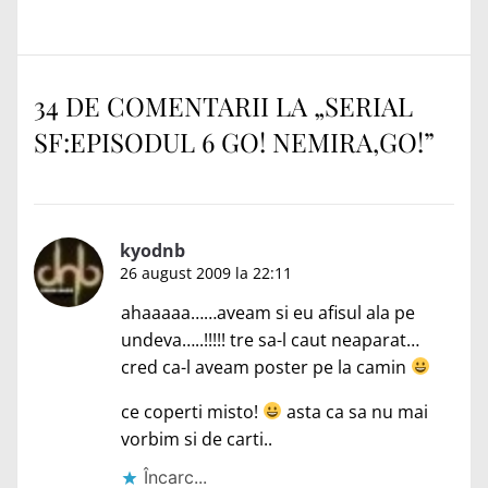
următor:
34 DE COMENTARII LA „
SERIAL
SF:EPISODUL 6 GO! NEMIRA,GO!
”
kyodnb
26 august 2009 la 22:11
ahaaaaa……aveam si eu afisul ala pe
undeva…..!!!!! tre sa-l caut neaparat…
cred ca-l aveam poster pe la camin
ce coperti misto!
asta ca sa nu mai
vorbim si de carti..
Încarc...