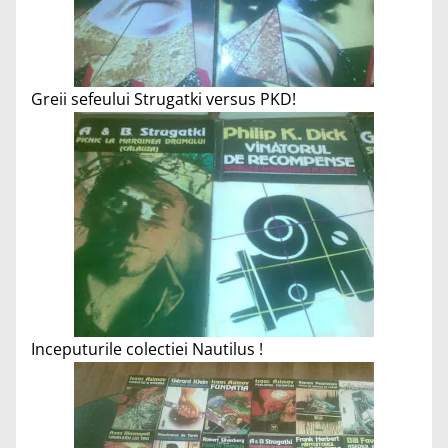
Greii sefeului Strugatki versus PKD!
Inceputurile colectiei Nautilus !