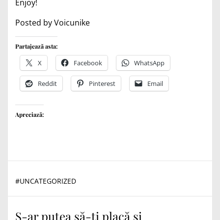
Enjoy!
Posted by Voicunike
Partajează asta:
X
Facebook
WhatsApp
Reddit
Pinterest
Email
Apreciază:
#
UNCATEGORIZED
S-ar putea să-ți placă și