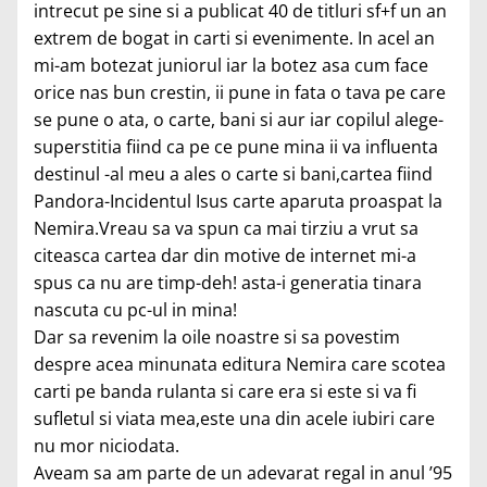
intrecut pe sine si a publicat 40 de titluri sf+f un an
extrem de bogat in carti si evenimente. In acel an
mi-am botezat juniorul iar la botez asa cum face
orice nas bun crestin, ii pune in fata o tava pe care
se pune o ata, o carte, bani si aur iar copilul alege-
superstitia fiind ca pe ce pune mina ii va influenta
destinul -al meu a ales o carte si bani,cartea fiind
Pandora-Incidentul Isus carte aparuta proaspat la
Nemira.Vreau sa va spun ca mai tirziu a vrut sa
citeasca cartea dar din motive de internet mi-a
spus ca nu are timp-deh! asta-i generatia tinara
nascuta cu pc-ul in mina!
Dar sa revenim la oile noastre si sa povestim
despre acea minunata editura Nemira care scotea
carti pe banda rulanta si care era si este si va fi
sufletul si viata mea,este una din acele iubiri care
nu mor niciodata.
Aveam sa am parte de un adevarat regal in anul ’95