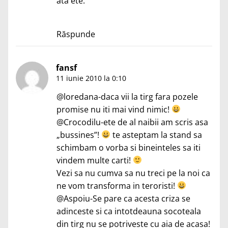
ata ete.
Răspunde
fansf
11 iunie 2010 la 0:10
@loredana-daca vii la tirg fara pozele
promise nu iti mai vind nimic!
@Crocodilu-ete de al naibii am scris asa
„bussines”!
te asteptam la stand sa
schimbam o vorba si bineinteles sa iti
vindem multe carti!
Vezi sa nu cumva sa nu treci pe la noi ca
ne vom transforma in teroristi!
@Aspoiu-Se pare ca acesta criza se
adinceste si ca intotdeauna socoteala
din tirg nu se potriveste cu aia de acasa!