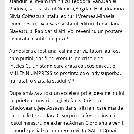
standurile, m-am intilnit cu Teodora Ivan,Daniel
Vaduva,Gabi si staful Nemira,Bogdan Hrib,doamna
Silvia Colfescu si staful editurii Vremea,Mihaela
Dumitrescu, Livia Sasz si staful editurii Leda,Dana
Slavescu si Rao dar si altii.Voi reveni cu un postare
separata insotita de poze!
Atmosfera a fost una calma dar vizitatorii au fost
cam putini ,dar fiind vremuri de criza e de
inteles.Cu un stand care arata ca scos din cutie
MILLENNIUMPRESS se prezinta ca o lady superba,
nu ratati o vizita la stadul MP!
Dupa amiaza a fost un excelent prilej de-a ne intilni
cu prietenii nostri dragi Stefan si Cristina
Ghidoveanu,Jeje,Assasin dar si alti fani care mai de
care cu liste sau fara.O surpriza a fost ca insusi
fostul ministru de externe,Adrian Cioroianu a venit
in mod special sa cumpere revista GALILEO(mai