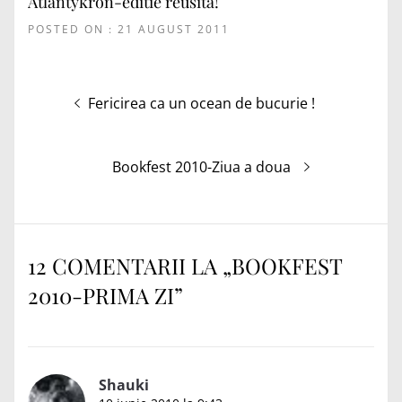
Atlantykron-editie reusita!
POSTED ON : 21 AUGUST 2011
Navigare
Articolul
Fericirea ca un ocean de bucurie !
în
anterior:
articole
Articolul
Bookfest 2010-Ziua a doua
următor:
12 COMENTARII LA „
BOOKFEST
2010-PRIMA ZI
”
Shauki