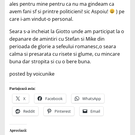
ales pentru mine pentru ca nu ma gindeam ca
avem fani sf si printre politicieni! sic Aspoiu!
) pe
care i-am vindut-o personal.
Seara s-a incheiat la Giotto unde am participat la o
depanare de amintiri cu Stefan si Mike din
perioada de glorie a sefeului romanesc,o seara
calma si presarata cu risete si glume, cu mincare
buna dar stropita si cu o bere buna.
posted by voicunike
Partajează asta:
X
Facebook
WhatsApp
Reddit
Pinterest
Email
Apreciază: