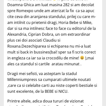
Doamna Ghica am luat masina 282 si am decolat
spre Romexpo unde am aterizat la fix ca sa apuc
cite ceva din aranjarea standului, prilej cu care m-
am intilnit cu prietenii dragi, Horia Bebe si Mike,
dar si sa ma intilnesc face to face cu editorul de la
Alexandria, Ciprian Dobra, un om extraordinar
plus cei doi asociati Claudiu si
Roxana.Dezechiparea si echiparea nu mi-a luat
mult si back in bussines(bai! sper sa fi scris corect
in engleza ca iar sa ia crocodilu de mine!
),mai
ales ca standul si cartile aratau minunat .
Dragii mei sefisti, va asteptam la stadul
Millenniumpress sa cumparati ultimele noutati
,care ca si celelalte carti au niste coperti bestiale si
sunt excelente, de la BEBE si NICU.
Printre altele, adica doua tururi de vizionat