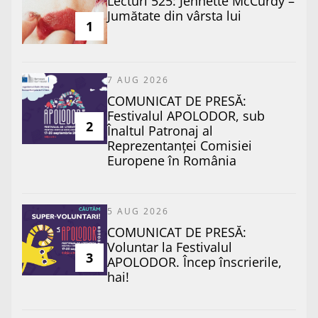
Lecturi 525: Jennette McCurdy –
Jumătate din vârsta lui
1
7 AUG 2026
COMUNICAT DE PRESĂ:
Festivalul APOLODOR, sub
2
Înaltul Patronaj al
Reprezentanței Comisiei
Europene în România
5 AUG 2026
COMUNICAT DE PRESĂ:
Voluntar la Festivalul
3
APOLODOR. Încep înscrierile,
hai!