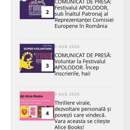
COMUNICAT DE PRESĂ:
Festivalul APOLODOR,
2
sub Înaltul Patronaj al
Reprezentanței Comisiei
Europene în România
5 AUG 2026
COMUNICAT DE PRESĂ:
Voluntar la Festivalul
3
APOLODOR. Încep
înscrierile, hai!
3 AUG 2026
Thrillere virale,
dezvoltare personală și
4
povești care vindecă.
Vara aceasta se citește
Alice Books!