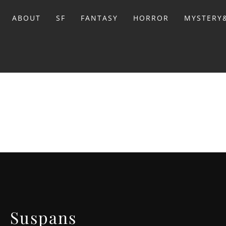
Sari
la
ABOUT
SF
FANTASY
HORROR
MYSTERY&
conținut
BIBL
Suspans