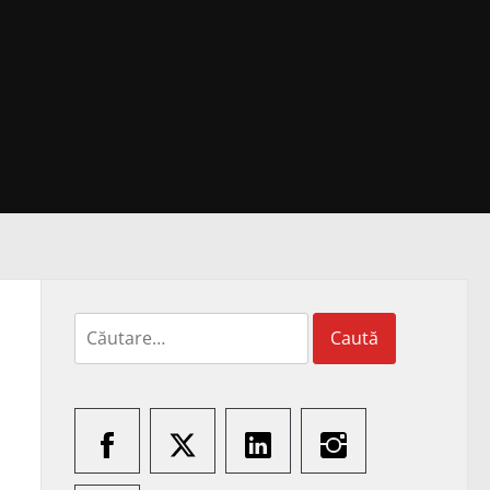
Caută
după: