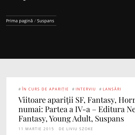
Prima pagină
Suspans
#
ÎN CURS DE APARIȚIE
#
INTERVIU
#
LANSĂRI
Viitoare apariții SF, Fantasy, Horr
numai: Partea a IV-a – Editura Ne
Fantasy, Young Adult, Suspans
11 MARTIE 2015
DE
LIVIU SZOKE