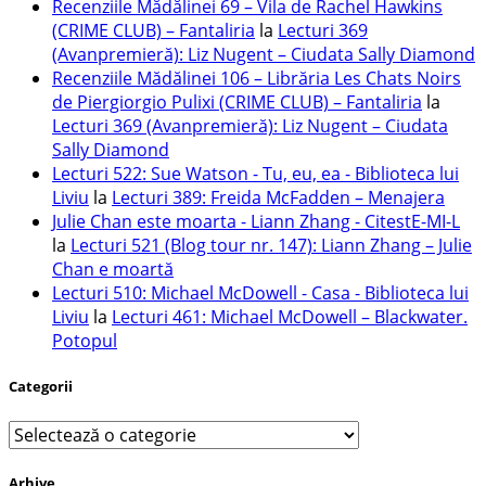
Recenziile Mădălinei 69 – Vila de Rachel Hawkins
(CRIME CLUB) – Fantaliria
la
Lecturi 369
(Avanpremieră): Liz Nugent – Ciudata Sally Diamond
Recenziile Mădălinei 106 – Librăria Les Chats Noirs
de Piergiorgio Pulixi (CRIME CLUB) – Fantaliria
la
Lecturi 369 (Avanpremieră): Liz Nugent – Ciudata
Sally Diamond
Lecturi 522: Sue Watson - Tu, eu, ea - Biblioteca lui
Liviu
la
Lecturi 389: Freida McFadden – Menajera
Julie Chan este moarta - Liann Zhang - CitestE-MI-L
la
Lecturi 521 (Blog tour nr. 147): Liann Zhang – Julie
Chan e moartă
Lecturi 510: Michael McDowell - Casa - Biblioteca lui
Liviu
la
Lecturi 461: Michael McDowell – Blackwater.
Potopul
Categorii
Categorii
Arhive