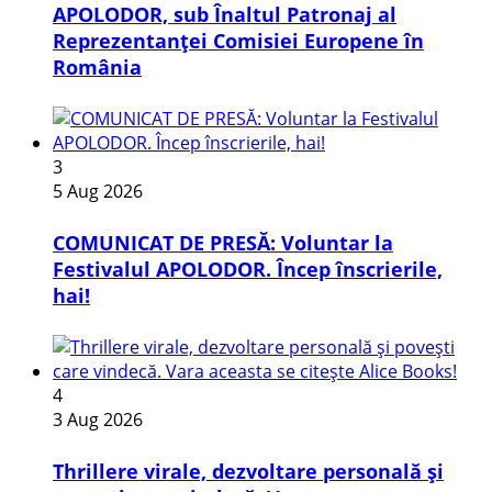
APOLODOR, sub Înaltul Patronaj al
Reprezentanței Comisiei Europene în
România
3
5 Aug 2026
COMUNICAT DE PRESĂ: Voluntar la
Festivalul APOLODOR. Încep înscrierile,
hai!
4
3 Aug 2026
Thrillere virale, dezvoltare personală și