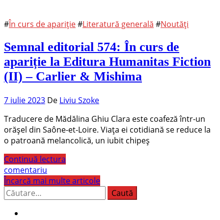
#
În curs de apariție
#
Literatură generală
#
Noutăți
Semnal editorial 574: În curs de
apariție la Editura Humanitas Fiction
(II) – Carlier & Mishima
7 iulie 2023
De
Liviu Szoke
Traducere de Mădălina Ghiu Clara este coafeză într-un
orășel din Saône-et-Loire. Viața ei cotidiană se reduce la
o patroană melancolică, un iubit chipeș
Continuă lectura
comentariu
Încarcă mai multe articole
Caută
după: