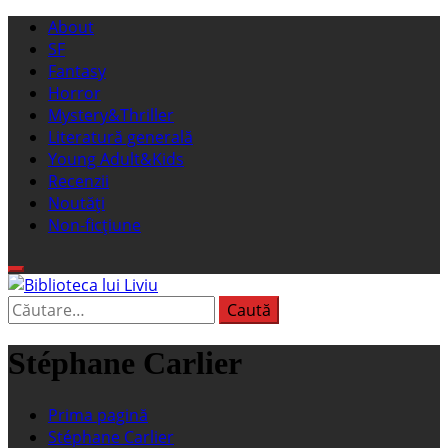
Sari
Meniu
About
la
principal
SF
conținut
Fantasy
Horror
Mystery&Thriller
Literatură generală
Young Adult&Kids
Recenzii
Noutăți
Non-ficțiune
Caută
Biblioteca lui Liviu
Fostul blog FanSF
după:
Stéphane Carlier
Prima pagină
Stéphane Carlier