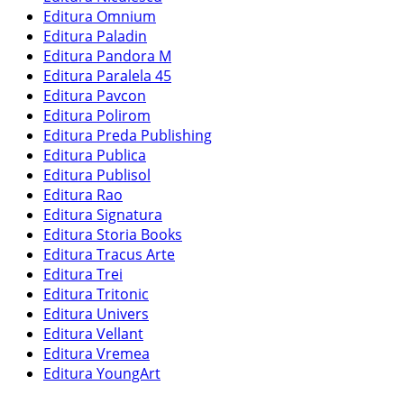
Editura Omnium
Editura Paladin
Editura Pandora M
Editura Paralela 45
Editura Pavcon
Editura Polirom
Editura Preda Publishing
Editura Publica
Editura Publisol
Editura Rao
Editura Signatura
Editura Storia Books
Editura Tracus Arte
Editura Trei
Editura Tritonic
Editura Univers
Editura Vellant
Editura Vremea
Editura YoungArt