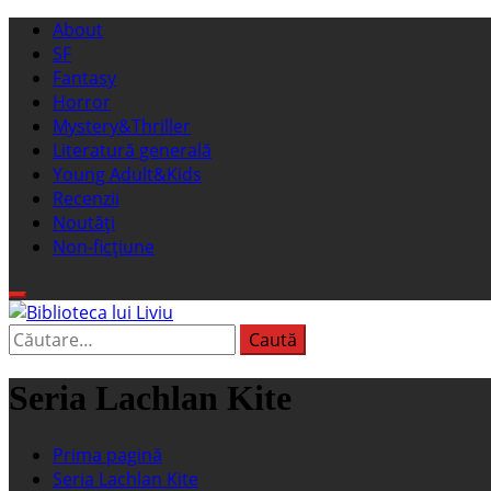
Sari
Meniu
About
la
principal
SF
conținut
Fantasy
Horror
Mystery&Thriller
Literatură generală
Young Adult&Kids
Recenzii
Noutăți
Non-ficțiune
Caută
Biblioteca lui Liviu
Fostul blog FanSF
după:
Seria Lachlan Kite
Prima pagină
Seria Lachlan Kite