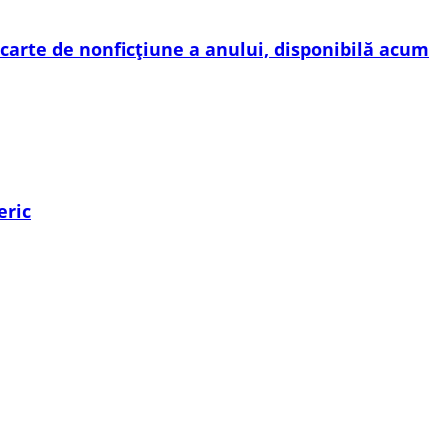
carte de nonficțiune a anului, disponibilă acum
eric