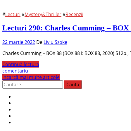
#
Lecturi
#
Mystery&Thriller
#
Recenzii
Lecturi 290: Charles Cumming – BOX
22 martie 2022
De
Liviu Szoke
Charles Cumming – BOX 88 (BOX 88 I: BOX 88, 2020) 512p., 
Continuă lectura
comentariu
Încarcă mai multe articole
Caută
după: