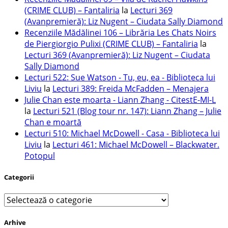
(CRIME CLUB) – Fantaliria
la
Lecturi 369
(Avanpremieră): Liz Nugent – Ciudata Sally Diamond
Recenziile Mădălinei 106 – Librăria Les Chats Noirs
de Piergiorgio Pulixi (CRIME CLUB) – Fantaliria
la
Lecturi 369 (Avanpremieră): Liz Nugent – Ciudata
Sally Diamond
Lecturi 522: Sue Watson - Tu, eu, ea - Biblioteca lui
Liviu
la
Lecturi 389: Freida McFadden – Menajera
Julie Chan este moarta - Liann Zhang - CitestE-MI-L
la
Lecturi 521 (Blog tour nr. 147): Liann Zhang – Julie
Chan e moartă
Lecturi 510: Michael McDowell - Casa - Biblioteca lui
Liviu
la
Lecturi 461: Michael McDowell – Blackwater.
Potopul
Categorii
Categorii
Arhive