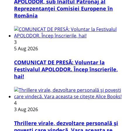
APOLODOR, sub Înaltul Patronaj al
Reprezentanței Comisiei Europene în
România
3
5 Aug 2026
COMUNICAT DE PRESĂ: Voluntar la
Festivalul APOLODOR. Încep înscrierile,
hai!
4
3 Aug 2026
Thrillere virale, dezvoltare personală și
povești care vindecă. Vara aceasta se