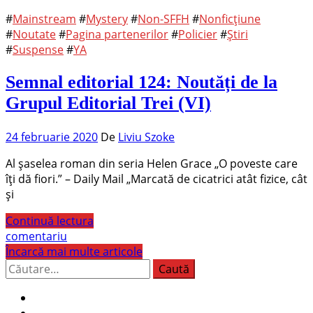
#
Mainstream
#
Mystery
#
Non-SFFH
#
Nonficțiune
#
Noutate
#
Pagina partenerilor
#
Policier
#
Știri
#
Suspense
#
YA
Semnal editorial 124: Noutăți de la
Grupul Editorial Trei (VI)
24 februarie 2020
De
Liviu Szoke
Al șaselea roman din seria Helen Grace „O poveste care
îţi dă fiori.” – Daily Mail „Marcată de cicatrici atât fizice, cât
şi
Continuă lectura
comentariu
Încarcă mai multe articole
Caută
după: