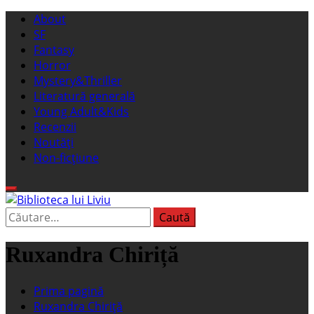
Sari
Meniu
About
la
principal
SF
conținut
Fantasy
Horror
Mystery&Thriller
Literatură generală
Young Adult&Kids
Recenzii
Noutăți
Non-ficțiune
Caută
Biblioteca lui Liviu
Fostul blog FanSF
după:
Ruxandra Chiriță
Prima pagină
Ruxandra Chiriță