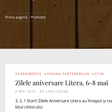
Prima pagină
Promoție
#
EVENIMENTE
#
PAGINA PARTENERILOR
#
ȘTIRI
Zilele aniversare Litera, 6-8 mai
6 MAI 2020
DE
LIVIU SZOKE
3, 2, 1 Start! Zilele Aniversare Litera au început și 
kitul cititorului