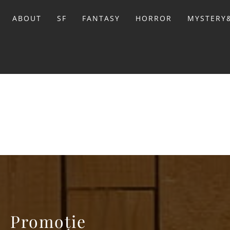
Sari
la
ABOUT
SF
FANTASY
HORROR
MYSTERY&
conținut
BIBL
Promoție