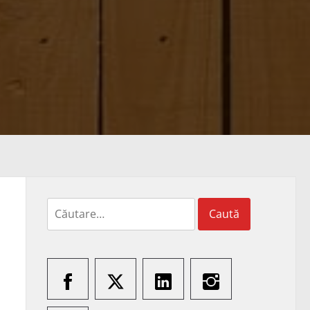
Caută
după: