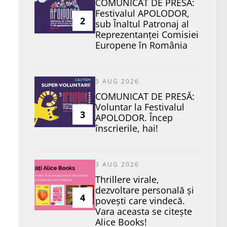
COMUNICAT DE PRESĂ:
Festivalul APOLODOR,
2
sub Înaltul Patronaj al
Reprezentanței Comisiei
Europene în România
5 AUG 2026
COMUNICAT DE PRESĂ:
Voluntar la Festivalul
3
APOLODOR. Încep
înscrierile, hai!
3 AUG 2026
Thrillere virale,
dezvoltare personală și
4
povești care vindecă.
Vara aceasta se citește
Alice Books!