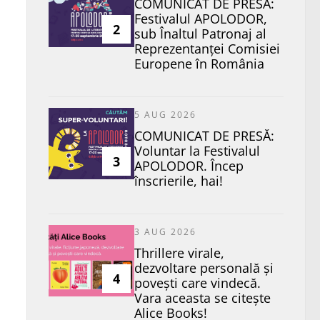
COMUNICAT DE PRESĂ:
Festivalul APOLODOR,
2
sub Înaltul Patronaj al
Reprezentanței Comisiei
Europene în România
5 AUG 2026
COMUNICAT DE PRESĂ:
Voluntar la Festivalul
3
APOLODOR. Încep
înscrierile, hai!
3 AUG 2026
Thrillere virale,
dezvoltare personală și
4
povești care vindecă.
Vara aceasta se citește
Alice Books!