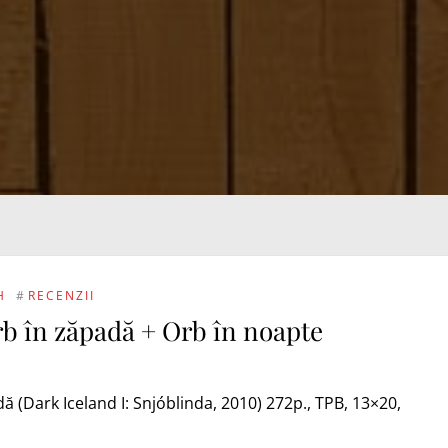
H
#
RECENZII
rb în zăpadă + Orb în noapte
ă (Dark Iceland I: Snjóblinda, 2010) 272p., TPB, 13×20,