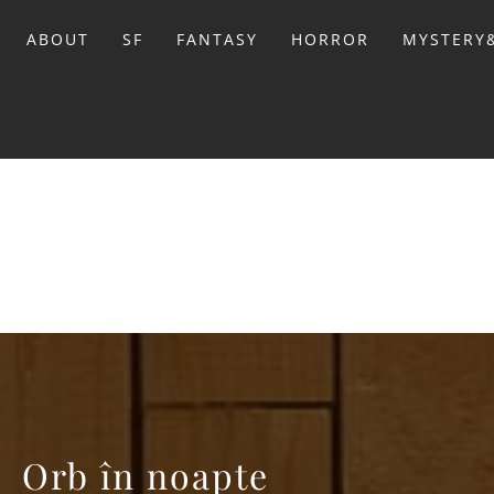
Sari
la
ABOUT
SF
FANTASY
HORROR
MYSTERY&
conținut
BIBL
Orb în noapte