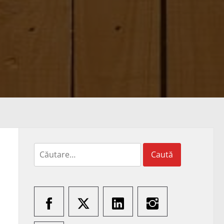
Caută
după: