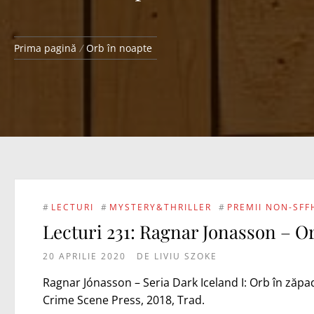
Prima pagină
Orb în noapte
#
LECTURI
#
MYSTERY&THRILLER
#
PREMII NON-SFF
Lecturi 231: Ragnar Jonasson – O
20 APRILIE 2020
DE
LIVIU SZOKE
Ragnar Jónasson – Seria Dark Iceland I: Orb în zăpad
Crime Scene Press, 2018, Trad.